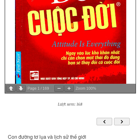
Page
1
/
169
Zoom
100%
Lượt xem: 168
Con đường tơ lụa và lịch sử thế giới