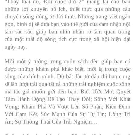
“Thay thái độ, Đổi cuộc đời 2” mang lại cho bạn
những lời khuyên bổ ích, thiết thực qua những câu
chuyện sống động từ đời thực. Những trang viết ngắn
gọn, bình dị sẽ đưa bạn vào thế giới của cảm nhận nội
tâm sâu sắc, giúp bạn nhìn nhận rõ tầm quan trọng
của một thái độ sống tích cực trong xã hội hiện đại
ngày nay.
Mỗi một ý tưởng trong cuốn sách đều giúp bạn có
được những khám phá khác biệt, mới lạ trong cuộc
sống của chính mình. Dù bắt đầu từ đâu thì bạn cũng
sẽ lần lượt trải qua tất cả những trải nghiệm cuộc sống
mà tác giả muốn gởi đến bạn: Biết Ước Mơ; Quyết
Tâm Hành Động Để Tạo Thay Đổi; Sống Với Khát
Vọng; Khám Phá Và Vượt Lên Số Phận; Kiên Định
Với Cam Kết; Sức Mạnh Của Sự Tự Tin; Lòng Tri
Ân; Sự Thông Thái Của Trải Nghiệm…