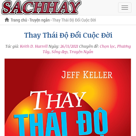
Hiện
menu
Trang chủ
Truyện ngắn
Thay Thái Độ Đổi Cuộc Đời
Thay Thái Độ Đổi Cuộc Đời
Tác giả:
Keith D. Harrell
Ngày:
26/11/2021
Chuyên đề:
Chọn lọc, Phương
Tây, Sống đẹp, Truyện Ngắn