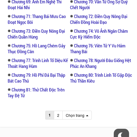
Chương 69: Anh Em Nghệ Thi
Chương 70: Văn Tử Ông Sợ Quỷ
Đoạt Hài Nhi
Chết Người
Chương 71: Thang Bái Mưu Cao
Chương 72: Điền Quy Nông Đại
Đoạt Ngọc Bôi
Chiến Đồng Hoài Đạo
Chương 73: Điền Quy Nông Đại
Chương 74: Vô Ảnh Ngân Châm
Chiến Quần Hùng
Cực Kỳ Hiểm Độc
Chương 75: Hồ Lang Chém Gảy
Chương 76: Viên Tử Y Vu Hảm
Thục Đồng Cân
Thang Bái
Chương 77: Trình Linh Tố Diệu Kế
Chương 78: Người Đâu Giống Hệt
Thoát Hang Hùm
Phúc An Khang
Chương 79: Hồ Phỉ Đả Bại Thập
Chương 80: Trình Linh Tố Gặp Độc
Bát Cao Thủ
Thủ Thần Kiêu
Chương 81: Thử Chất Độc Trên
Tay Đệ Tử
1
2
Chọn trang