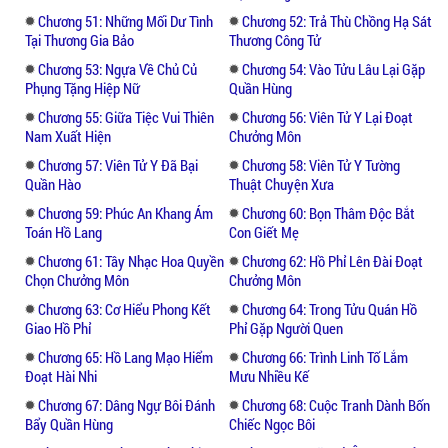
Chương 51: Những Mối Dư Tình
Chương 52: Trả Thù Chồng Hạ Sát
Tại Thương Gia Bảo
Thương Công Tử
Chương 53: Ngựa Về Chủ Củ
Chương 54: Vào Tửu Lâu Lại Gặp
Phụng Tặng Hiệp Nữ
Quần Hùng
Chương 55: Giữa Tiệc Vui Thiên
Chương 56: Viên Tử Y Lại Đoạt
Nam Xuất Hiện
Chưởng Môn
Chương 57: Viên Tử Y Đã Bại
Chương 58: Viên Tử Y Tường
Quần Hào
Thuật Chuyện Xưa
Chương 59: Phúc An Khang Ám
Chương 60: Bọn Thâm Độc Bắt
Toán Hồ Lang
Con Giết Mẹ
Chương 61: Tây Nhạc Hoa Quyền
Chương 62: Hồ Phỉ Lên Đài Đoạt
Chọn Chưởng Môn
Chưởng Môn
Chương 63: Cơ Hiểu Phong Kết
Chương 64: Trong Tửu Quán Hồ
Giao Hồ Phỉ
Phỉ Gặp Người Quen
Chương 65: Hồ Lang Mạo Hiểm
Chương 66: Trình Linh Tố Lắm
Đoạt Hài Nhi
Mưu Nhiều Kế
Chương 67: Dâng Ngự Bôi Đánh
Chương 68: Cuộc Tranh Dành Bốn
Bẩy Quần Hùng
Chiếc Ngọc Bôi