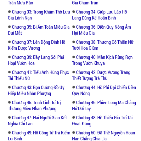
Trận Mưa Rào
Gia Chạm Trán
Chương 33: Trong Khám Thờ Lưu
Chương 34: Giúp Lưu Lão Hồ
Gia Lánh Nạn
Lang Dùng Kế Hoãn Binh
Chương 35: Bi Ám Toán Miêu Gia
Chương 36: Điền Quy Nông Ám
Đui Mắt
Hại Miêu Gia
Chương 37: Lên Động Đình Hồ
Chương 38: Thương Cô Thiến Nữ
Kiếm Dược Vương
Tưới Hoa Giùm
Chương 39: Bầy Lang Sói Phá
Chương 40: Màn Kịch Rùng Rợn
Hoại Vườn Hoa
Trong Vườn Khuya
Chương 41: Tiểu Anh Hùng Phục
Chương 42: Dược Vương Trang
Tài Thiếu Nữ
Thiết Tượng Trả Thù
Chương 43: Bọn Cường Đồ Uy
Chương 44: Hồ Phỉ Đại Chiến Điền
Hiếp Miêu Nhân Phượng
Quy Nông
Chương 45: Trình Linh Tố Trị
Chương 46: Phiền Lòng Mà Chẳng
Thương Miêu Nhân Phượng
Nở Dời Tay
Chương 47: Hai Người Giao Kết
Chương 48: Hồ Thiếu Gia Trổ Tài
Nghĩa Chi Lan
Đoạt Đáng
Chương 49: Hồ Công Tử Trả Kiếm
Chương 50: Đã Thề Nguyền Hoạn
Lui Binh
Nạn Chẳng Chia Lìa