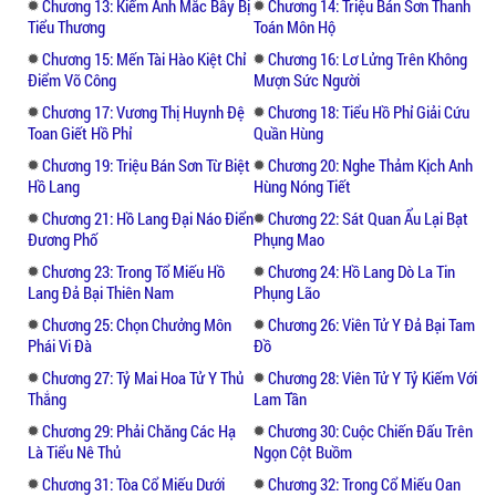
Chương 13: Kiếm Anh Mắc Bẫy Bị
Chương 14: Triệu Bán Sơn Thanh
Tiểu Thương
Toán Môn Hộ
Chương 15: Mến Tài Hào Kiệt Chỉ
Chương 16: Lơ Lửng Trên Không
Điểm Võ Công
Mượn Sức Người
Chương 17: Vương Thị Huynh Đệ
Chương 18: Tiểu Hồ Phỉ Giải Cứu
Toan Giết Hồ Phỉ
Quần Hùng
Chương 19: Triệu Bán Sơn Từ Biệt
Chương 20: Nghe Thảm Kịch Anh
Hồ Lang
Hùng Nóng Tiết
Chương 21: Hồ Lang Đại Náo Điển
Chương 22: Sát Quan Ẩu Lại Bạt
Đương Phố
Phụng Mao
Chương 23: Trong Tổ Miếu Hồ
Chương 24: Hồ Lang Dò La Tin
Lang Đả Bại Thiên Nam
Phụng Lão
Chương 25: Chọn Chưởng Môn
Chương 26: Viên Tử Y Đả Bại Tam
Phái Vi Đà
Đồ
Chương 27: Tỷ Mai Hoa Tử Y Thủ
Chương 28: Viên Tử Y Tỷ Kiếm Với
Thắng
Lam Tần
Chương 29: Phải Chăng Các Hạ
Chương 30: Cuộc Chiến Đấu Trên
Là Tiểu Nê Thủ
Ngọn Cột Buồm
Chương 31: Tòa Cổ Miếu Dưới
Chương 32: Trong Cổ Miếu Oan