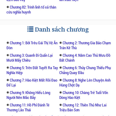
Chương 82: Trình linh tố xả thân
cứu nghĩa huynh
Danh sách chương
Chương 1: Bởi Trêu Gái Thị Vệ Ăn
Chương 2: Thương Gia Bảo Chạm
Đòn
Trán Kẻ Thù
Chương 3: Quanh Đi Quẩn Lại
Chương 4: Năm Cao Thủ Mưu Đồ
Mười Mấy Chiêu
Bất Chánh
Chương 5: Trên Đất Tuyết Ra Tay
Chương 6: Thủy Chung Thiếu Phụ
Nghĩa Hiệp
Chẳng Quay Đầu
Chương 7: Hào Kiệt Mất Rồi Đao
Chương 8: Nghe Lén Chuyện Anh
Để Lại
Hùng Chột Dạ
Chương 9: Không Hiểu Lòng
Chương 10: Chàng Trẻ Tuổi Vốn
Người Nên Mắc Bẫy
Dòng Hào Kiệt
Chương 11: Hồ Phỉ Đánh Té
Chương 12: Thiên Thủ Như Lai
Thương Lão Thái
Triệu Bán Sơn