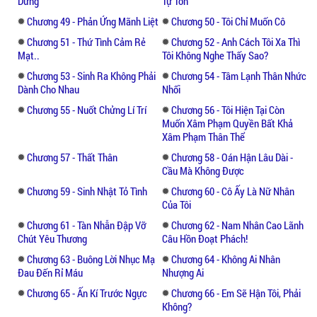
Dưng
Tự Tôn
Chương 49 - Phản Ứng Mãnh Liệt
Chương 50 - Tôi Chỉ Muốn Cô
Chương 51 - Thứ Tình Cảm Rẻ
Chương 52 - Anh Cách Tôi Xa Thì
Mạt..
Tôi Không Nghe Thấy Sao?
Chương 53 - Sinh Ra Không Phải
Chương 54 - Tâm Lạnh Thân Nhức
Dành Cho Nhau
Nhối
Chương 55 - Nuốt Chửng Lí Trí
Chương 56 - Tôi Hiện Tại Còn
Muốn Xâm Phạm Quyền Bất Khả
Xâm Phạm Thân Thể
Chương 57 - Thất Thân
Chương 58 - Oán Hận Lâu Dài -
Cầu Mà Không Được
Chương 59 - Sinh Nhật Tỏ Tình
Chương 60 - Cô Ấy Là Nữ Nhân
Của Tôi
Chương 61 - Tàn Nhẫn Đập Vỡ
Chương 62 - Nam Nhân Cao Lãnh
Chút Yêu Thương
Câu Hồn Đoạt Phách!
Chương 63 - Buông Lời Nhục Mạ
Chương 64 - Không Ai Nhân
Đau Đến Rỉ Máu
Nhượng Ai
Chương 65 - Ấn Kí Trước Ngực
Chương 66 - Em Sẽ Hận Tôi, Phải
Không?