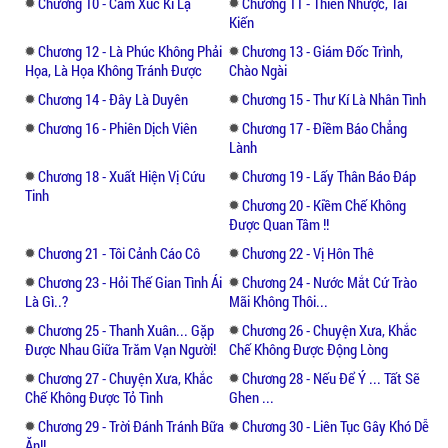
cô bình ổn thì tiếp tục kề vai cùng người
Chương 10 - Cảm Xúc Kì Lạ
Chương 11 - Thiên Nhược, Tái
phụ nữ khác xuất hiện trước mặt cô. Mỗi
Kiến
ngày mang khuôn mặt yêu chiều người
Chương 12 - Là Phúc Không Phải
Chương 13 - Giám Đốc Trình,
khác, nhưng đối mặt với cô thì bộ dáng
Họa, Là Họa Không Tránh Được
Chào Ngài
trông rất lạnh lùng.
Chương 14 - Đây Là Duyên
Chương 15 - Thư Kí Là Nhân Tình
Chương 16 - Phiên Dịch Viên
Chương 17 - Điềm Báo Chẳng
Mọi chuyện lại lần nữa bị dao động bởi sự
Lành
xuất hiện của một người.
Chương 18 - Xuất Hiện Vị Cứu
Chương 19 - Lấy Thân Báo Đáp
Tinh
Chương 20 - Kiềm Chế Không
Liệu người này sẽ tạo nên những tình tiết
Được Quan Tâm !!
như thế nào đối với cô và anh?
Chương 21 - Tôi Cảnh Cáo Cô
Chương 22 - Vị Hôn Thê
Chương 23 - Hỏi Thế Gian Tình Ái
Chương 24 - Nước Mắt Cứ Trào
Là Gì..?
Mãi Không Thôi...
Chương 25 - Thanh Xuân... Gặp
Chương 26 - Chuyện Xưa, Khắc
Được Nhau Giữa Trăm Vạn Người!
Chế Không Được Động Lòng
Chương 27 - Chuyện Xưa, Khắc
Chương 28 - Nếu Để Ý ... Tất Sẽ
Chế Không Được Tỏ Tình
Ghen ...
Chương 29 - Trời Đánh Tránh Bữa
Chương 30 - Liên Tục Gây Khó Dễ
Ăn!!