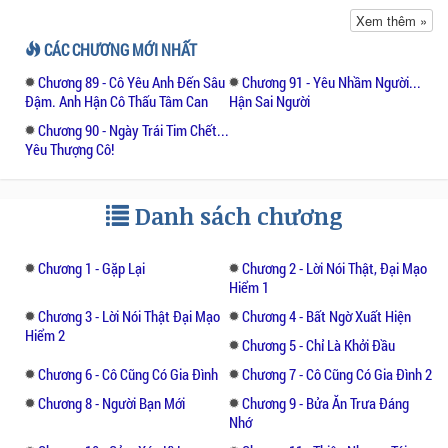
Cuộc sống vẫn tiếp tục. Công việc, gia đình,
Xem thêm »
tiền bạc không cho phép cô chần chừ hoặc
CÁC CHƯƠNG MỚI NHẤT
tiếp tục đau khổ vì quãng thanh xuân ấy.
Chương 89 - Cô Yêu Anh Đến Sâu
Chương 91 - Yêu Nhầm Người...
Đậm. Anh Hận Cô Thấu Tâm Can
Hận Sai Người
Đến khi Vân Thiên Nhược được 23 tuổi, cô
Chương 90 - Ngày Trái Tim Chết...
đăng kí làm phiên dịch viên tại một công ty.
Yêu Thượng Cô!
Nhưng chính cô cũng không thể ngờ tới,
tổng giám đốc đó lại chính là mối tình đầu
của mình, Trình Dật Hàn.
Danh sách chương
Những tưởng rằng con tim theo năm tháng
Chương 1 - Gặp Lại
Chương 2 - Lời Nói Thật, Đại Mạo
đã bình yên lại, chưa từng rung động đối với
Hiểm 1
bất kì người con trai nào khác. Thế mà khi
Chương 3 - Lời Nói Thật Đại Mạo
Chương 4 - Bất Ngờ Xuất Hiện
vừa nhìn thấy anh, thì lí trí bỗng dưng bị
Hiểm 2
Chương 5 - Chỉ Là Khởi Đầu
đứt đi, tình cảm nghĩ đã chết nay lại sống,
đập một cách không theo quy tắc nào.
Chương 6 - Cô Cũng Có Gia Đình
Chương 7 - Cô Cũng Có Gia Đình 2
Chương 8 - Người Bạn Mới
Chương 9 - Bửa Ăn Trưa Đáng
Thế mà Trình Dật Hàn không cho con người
Nhớ