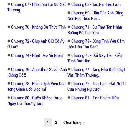
Chương 67 - Phía Sau Lời Nói Sát
Chương 68 - Tạo Ra Hiểu Lầm
Thương
Chương 69 - Hận Của Anh Cũng
Nên Kết Thúc Rồi...
Chương 70 - Kháng Cự Thức Tỉnh
Chương 71 - Sự Thật Tàn Nhẫn
Buông Bỏ Tình Yêu
Chương 72 - Giúp Anh Giữ Cô Ấy
Chương 73 - Dùng Tình Yêu Cảm
Ở Lại!!
Hóa Hận Thù Sao?
Chương 74 - Nhát Dao Ẩn Nhẫn
Chương 75 - Đời Này Tiên Kiến
Trình Dật Hàn
Chương 76 - Anh Ghen Sao? - Anh
Chương 77 - Tăng Nhu Đình Chật
Không Có!!!
Vật, Thảm Thương...
Chương 78 - Phiên Dịch Viên Của
Chương 79 - Thái Lan - Đất Nước
Tổng Giám Đốc Độc Tài
Của Những Nụ Cười
Chương 80 - Quên Không Được
Chương 81 - Tính Chiếm Hữu
Ngày Đó Thương Tâm
1
2
Chọn trang