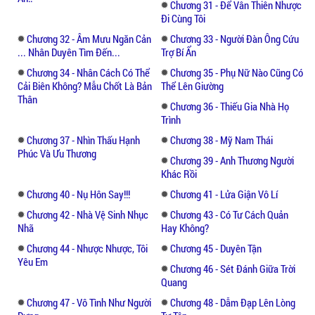
Chương 31 - Để Vân Thiên Nhược
Đi Cùng Tôi
Chương 32 - Âm Mưu Ngăn Cản
Chương 33 - Người Đàn Ông Cứu
... Nhân Duyên Tìm Đến...
Trợ Bí Ẩn
Chương 34 - Nhân Cách Có Thể
Chương 35 - Phụ Nữ Nào Cũng Có
Cải Biên Không? Mẫu Chốt Là Bản
Thể Lên Giường
Thân
Chương 36 - Thiếu Gia Nhà Họ
Trình
Chương 37 - Nhìn Thấu Hạnh
Chương 38 - Mỹ Nam Thái
Phúc Và Ưu Thương
Chương 39 - Anh Thương Người
Khác Rồi
Chương 40 - Nụ Hôn Say!!!
Chương 41 - Lửa Giận Vô Lí
Chương 42 - Nhà Vệ Sinh Nhục
Chương 43 - Có Tư Cách Quản
Nhã
Hay Không?
Chương 44 - Nhược Nhược, Tôi
Chương 45 - Duyên Tận
Yêu Em
Chương 46 - Sét Đánh Giữa Trời
Quang
Chương 47 - Vô Tình Như Người
Chương 48 - Dẫm Đạp Lên Lòng