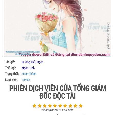
Tác giả:
Dương Tiểu Bạch
Thể loại:
Ngôn Tình
Trạng thái:
Hoàn thành
Lượt xem:
18400
PHIÊN DỊCH VIÊN CỦA TỔNG GIÁM
ĐỐC ĐỘC TÀI
Đánh giá:
10
/
10
từ
0
lượt