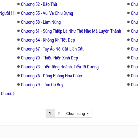
Chương 52 - Báo Thù
Chư
ười ! ! !
Chương 55 - Vui Vẻ Chịu Đựng
Chư
Chương 58 - Làm Nũng
Chư
Chương 61 - Sủng Thiếp Là Như Thế Nào Mà Luyện Thành
Chư
Chương 64 - Không Khí Tốt Đẹp
Chư
Chương 67 - Tay Áo Nói Cắt Liền Cắt
Chư
Chương 70 - Thiếu Niên Xinh Đẹp
Chư
Chương 73 - Tiểu Tống Hoành, Tiểu Tô Đường
Chư
Chương 76 - Động Phòng Hoa Chúc
Chư
Chương 79 - Tâm Cơ Boy
Chư
ắt Chước》
1
2
Chọn trang