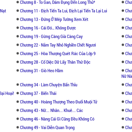
Chương 8 - To Gan, Dám Đụng Đến Long Thủ*
Chươ
Ngày hôm sau trong cung đã lan truyền tin
 Nạt
Chương 11 - Địch Tiến Ta Lui, Địch Lại Tiến Ta Lại Lui
Chư
được. -.-“
Chương 13 - Đứng Ở Mép Tường Xem Xét
Chư
Chương 16 - Cái Đó… Không Được
Chư
Qúy phi có chút đăm chiêu nha.
Chương 19 - Gừng Càng Già Càng Cay
Chư
——
Chương 22 - Nắm Tay Nhỏ Nghiền Chết Ngươi
Chư
Chương 25 - Hòa Thượng Quét Rác Của Lớp 9
Chư
Hoàng thượng liên tiếp trải qua những cảnh
Chương 28 - Cố Diệc Dữ Lấy Thân Thử Độc
Chư
cắm sừng, bị đồn liệt nửa thân dưới, sau đ
Chương 31 - Giò Heo Hầm
Chư
cao nhân nào đó xuyên đến một thế giới vô c
Nữ Nà
Chương 34 - Làm Chuyện Bẩn Thỉu
Chư
Hắn thấy nàng quý phi mà sớm đã bị hắn q
Bại Hoại!
Chương 37 - Biến Thái
Chư
cung cũng cùng ở đó. Hoàng thượng muốn lạ
cúi người hành lễ.
Chương 40 - Hoàng Thượng Theo Đuổi Muội Tử
Chư
Chương 43 - Nữ... Nhân... Khuê... Các
Chư
Lại không nghĩ rằng nàng quý phi nhút nhá
Chương 46 - Nàng Cái Gì Cũng Đều Không Có
Chư
kia, lại tiến về phía hắn trước, cho hắn một 
Chương 49 - Vai Diễn Quan Trọng
Chư