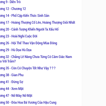
ng 9 - Diễn Trò
 Hoàng thượng cái đó... không dùng
ơng 12 - Chương 12
ơng 14 - Phổ Cập Kiến Thức Sinh Sản
ơng 17 - Hoàng Thượng Cố Lên, Hoàng Thượng Giỏi Nhất
ơng 20 - Cảnh Tượng Khiến Người Ta Xấu Hổ
ơng 23 - Hoài Nghi Cuộc Đời
ơng 26 - Hội Thể Thao Vận Động Mùa Đông
 ngộ vô cùng thê thảm: bị đánh, bị
ơng 29 - Hù Dọa Hù Dọa
ó nhờ sự “giúp đỡ” của vị thế ngoại
ơng 32 - Chẳng Lẽ Nàng Chưa Từng Có Cảm Giác Nam
ùng xa lạ.
o Với Trẫm?
ơng 35 - Còn Có Chuyện Tốt Như Vậy ? ? ?
uên mất mặt mũi thế nào trong hậu
ơng 38 - Gian Phu
i chào nàng ta, để nàng không phải
ơng 41 - Đừng Sợ
ơng 44 - Xem Mặt
t, trước nay chưa từng gây chuyện
ơng 47 - Nở Mày Nở Mặt
quyền.
ơng 50 - Đóa Hoa Bá Vương Của Hậu Cung