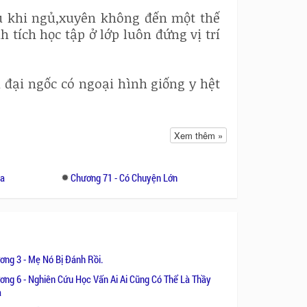
au khi ngủ,xuyên không đến một thế
h tích học tập ở lớp luôn đứng vị trí
n đại ngốc có ngoại hình giống y hệt
Xem thêm »
Đa
Chương 71 - Có Chuyện Lớn
ơng 3 - Mẹ Nó Bị Đánh Rồi.
n cắm sừng.
ơng 6 - Nghiên Cứu Học Vấn Ai Ai Cũng Có Thể Là Thầy
a