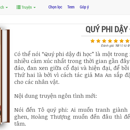
Chọn lọc
Teen
Góp ý
ách
Truyện
QUÝ PHI DẬY 
Đánh giá:
10
/
10
từ
0
Có thể nói “Quý phi dậy đi học” là một tron
nhiều cảm xúc nhất trong thời gian gần đây. 
đáo, đan xen giữa cổ đại và hiện đại, để bồ
Thứ hai là bởi vì cách tác giả Ma An sắp đặ
cho các nhân vật.
Nội dung truyện ngôn tình mới:
Nói đến Tô quý phi: Ai muốn tranh giành 
ghen, Hoàng Thượng muốn đến đâu thì đế
tâm.