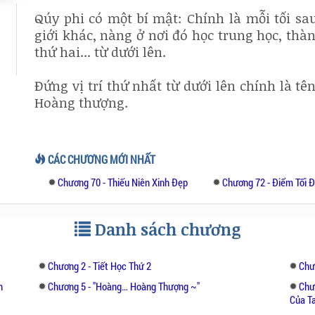
Qúy phi có một bí mật: Chính là mỗi tối s
giới khác, nàng ở nơi đó học trung học, thàn
thứ hai... từ dưới lên.
Đứng vị trí thứ nhất từ dưới lên chính là tê
Hoàng thượng.
Sau đó còn xảy ra rất nhiều chuyện kỳ quái.
CÁC CHƯƠNG MỚI NHẤT
Tên đại ngốc trong lớp bị đánh.
Chương 70 - Thiếu Niên Xinh Đẹp
Chương 72 - Điểm Tối 
Ngày hôm sau Hoàng thượng cũng bị đánh.
Danh sách chương
Tên đại ngốc trong lớp đội mũ xanh.
Chương 2 - Tiết Học Thứ 2
Chư
Ngày hôm sau Hoàng thượng cũng bị phi tầ
h
Chương 5 - "hoàng… Hoàng Thượng ~"
Chư
Của T
Nghe nói tên đại ngốc trong lớp bị “cong”.