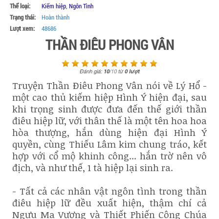
Thể loại:
Kiếm hiệp
,
Ngôn Tình
Trạng thái:
Hoàn thành
Lượt xem:
48686
THẦN ĐIÊU PHONG VÂN
Đánh giá:
10
/
10
từ
0
lượt
Truyện Thần Điêu Phong Vân nói về Lý Hổ -
một cao thủ kiếm hiệp Hình Ý hiện đại, sau
khi trọng sinh được đưa đến thế giới thần
điêu hiệp lữ, với thân thế là một tên hoa hoa
hòa thượng, hắn dùng hiện đại Hình Ý
quyền, cùng Thiếu Lâm kim chung tráo, kết
hợp với cổ mộ khinh công... hắn trờ nên vô
địch, và như thế, 1 tà hiệp lại sinh ra.
- Tất cả các nhân vật ngôn tình trong thần
điêu hiệp lữ đều xuất hiện, thậm chí cả
Ngưu Ma Vương và Thiết Phiến Công Chúa