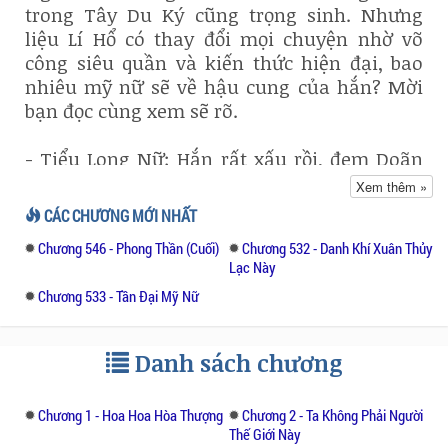
trong Tây Du Ký cũng trọng sinh. Nhưng
liệu Lí Hổ có thay đổi mọi chuyện nhờ võ
công siêu quần và kiến thức hiện đại, bao
nhiêu mỹ nữ sẽ về hậu cung của hắn? Mời
bạn đọc cùng xem sẽ rõ.
- Tiểu Long Nữ: Hắn rất xấu rồi, đem Doãn
Chí Bình biến thành thái giám, chính mình
Xem thêm »
lại lừa đi lên... Quách Phù: Hắn rất xấu rồi,
CÁC CHƯƠNG MỚI NHẤT
rõ ràng biết người ta thích hắn còn chọc
Chương 546 - Phong Thần (Cuối)
Chương 532 - Danh Khí Xuân Thủy
ghẹo ta, còn nói người ta thích tự ngược.
Lạc Này
Chương 533 - Tần Đại Mỹ Nữ
- Quách Tương: Hắn rất xấu rồi, người ta
mới ra sinh ra được đối ta không có hảo ý,
đối ta luôn thi triển tà ác kế hoạch.
Danh sách chương
- Công Tôn Lục Ngạc: Hắn rất xấu rồi, thế
Chương 1 - Hoa Hoa Hòa Thượng
Chương 2 - Ta Không Phải Người
nhưng đem ta cả bố mẹ đều tức chết.
Thế Giới Này