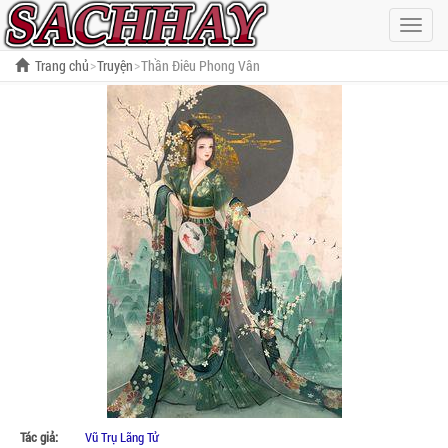
Hiện
menu
Trang chủ
Truyện
Thần Điêu Phong Vân
Tác giả:
Vũ Trụ Lãng Tử