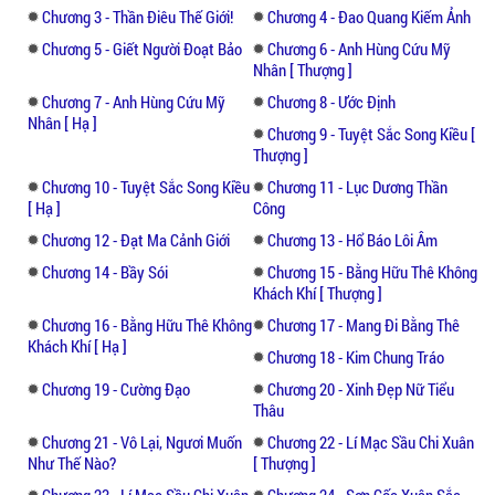
Chương 3 - Thần Điêu Thế Giới!
Chương 4 - Đao Quang Kiếm Ảnh
- Lí Mạc Sầu: Hắn rất xấu rồi, của ta hơn 30
năm kiên trì giữ tấm thân trong sạch, đều bị
Chương 5 - Giết Người Đoạt Bảo
Chương 6 - Anh Hùng Cứu Mỹ
Nhân [ Thượng ]
hắn bị hủy, còn mang trong mình cốt nhục
của hắn.
Chương 7 - Anh Hùng Cứu Mỹ
Chương 8 - Ước Định
Nhân [ Hạ ]
Chương 9 - Tuyệt Sắc Song Kiều [
- Truyện đã hoàn thành và khá dài với gần
Thượng ]
600 chương, khá yy nhưng không não tàn,
Chương 10 - Tuyệt Sắc Song Kiều
Chương 11 - Lục Dương Thần
mời bạn đọc cùng thưởng thức.
[ Hạ ]
Công
Chương 12 - Đạt Ma Cảnh Giới
Chương 13 - Hổ Báo Lôi Âm
Chương 14 - Bầy Sói
Chương 15 - Bằng Hữu Thê Không
Khách Khí [ Thượng ]
Chương 16 - Bằng Hữu Thê Không
Chương 17 - Mang Đi Bằng Thê
Khách Khí [ Hạ ]
Chương 18 - Kim Chung Tráo
Chương 19 - Cường Đạo
Chương 20 - Xinh Đẹp Nữ Tiểu
Thâu
Chương 21 - Vô Lại, Ngươi Muốn
Chương 22 - Lí Mạc Sầu Chi Xuân
Như Thế Nào?
[ Thượng ]
Chương 23 - Lí Mạc Sầu Chi Xuân
Chương 24 - Sơn Cốc Xuân Sắc