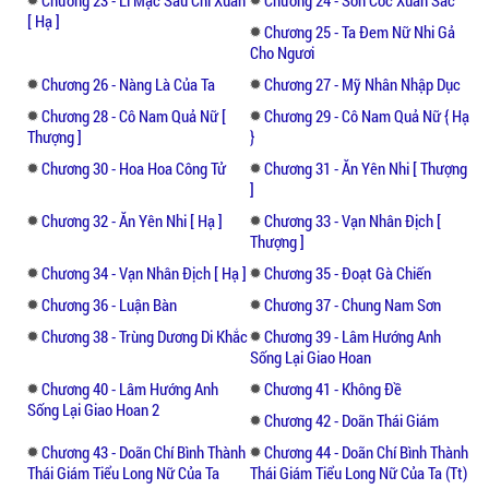
[ Hạ ]
Chương 25 - Ta Đem Nữ Nhi Gả
Cho Ngươi
Chương 26 - Nàng Là Của Ta
Chương 27 - Mỹ Nhân Nhập Dục
Chương 28 - Cô Nam Quả Nữ [
Chương 29 - Cô Nam Quả Nữ { Hạ
Thượng ]
}
Chương 30 - Hoa Hoa Công Tử
Chương 31 - Ăn Yên Nhi [ Thượng
]
Chương 32 - Ăn Yên Nhi [ Hạ ]
Chương 33 - Vạn Nhân Địch [
Thượng ]
Chương 34 - Vạn Nhân Địch [ Hạ ]
Chương 35 - Đoạt Gà Chiến
Chương 36 - Luận Bàn
Chương 37 - Chung Nam Sơn
Chương 38 - Trùng Dương Di Khắc
Chương 39 - Lâm Hướng Anh
Sống Lại Giao Hoan
Chương 40 - Lâm Hướng Anh
Chương 41 - Không Đề
Sống Lại Giao Hoan 2
Chương 42 - Doãn Thái Giám
Chương 43 - Doãn Chí Bình Thành
Chương 44 - Doãn Chí Bình Thành
Thái Giám Tiểu Long Nữ Của Ta
Thái Giám Tiểu Long Nữ Của Ta (Tt)