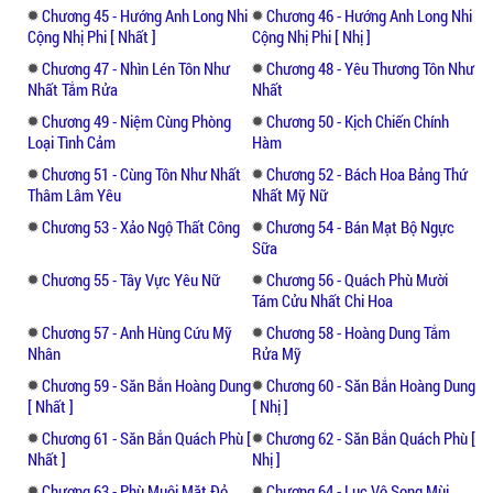
Chương 45 - Hướng Anh Long Nhi
Chương 46 - Hướng Anh Long Nhi
Cộng Nhị Phi [ Nhất ]
Cộng Nhị Phi [ Nhị ]
Chương 47 - Nhìn Lén Tôn Như
Chương 48 - Yêu Thương Tôn Như
Nhất Tắm Rửa
Nhất
Chương 49 - Niệm Cùng Phòng
Chương 50 - Kịch Chiến Chính
Loại Tình Cảm
Hàm
Chương 51 - Cùng Tôn Như Nhất
Chương 52 - Bách Hoa Bảng Thứ
Thâm Lâm Yêu
Nhất Mỹ Nữ
Chương 53 - Xảo Ngộ Thất Công
Chương 54 - Bán Mạt Bộ Ngực
Sữa
Chương 55 - Tây Vực Yêu Nữ
Chương 56 - Quách Phù Mười
Tám Cửu Nhất Chi Hoa
Chương 57 - Anh Hùng Cứu Mỹ
Chương 58 - Hoàng Dung Tắm
Nhân
Rửa Mỹ
Chương 59 - Săn Bắn Hoàng Dung
Chương 60 - Săn Bắn Hoàng Dung
[ Nhất ]
[ Nhị ]
Chương 61 - Săn Bắn Quách Phù [
Chương 62 - Săn Bắn Quách Phù [
Nhất ]
Nhị ]
Chương 63 - Phù Muội Mặt Đỏ
Chương 64 - Lục Vô Song Mùi