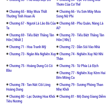
Thơm Của Cơ Thể
Chương 65 - Mây Mưa Thất
Chương 66 - Vu Sơn Mây Mưa
Thường Tình Hoan Ái
Song Nữ Phi
Chương 67 - Ngươi Là Lão Bà Của
Chương 68 - Phu Quân, Nàng Là
Ta
Ai?
Chương 69 - Tiểu Biệt Thắng Tân
Chương 70 - Tiểu Biệt Thắng Tân
Hôn [ Nhất ]
Hôn [ Nhị ]
Chương 71 - Hoa Tranh Mỹ
Chương 72 - Dẫn Sói Vào Nhà
Chương 73 - Ngân Ma Nghiên Xuy
Chương 74 - Nghiên Xuy Nữ Nhi
Thân
Chương 75 - Hoàng Dung Có Có
Chương 76 - Tứ Phía Là Địch
Bầu
Chương 77 - Nghiên Xuy Kèm Hai
Bên Mông Ca
Chương 78 - Tan Nát Cõi Lòng
Chương 79 - Sương Phòng Than
Hoàng Dung
Nhẹ Khởi
Chương 80 - Lạc Dương Hoa Khôi
Chương 81 - Mộ Dung Giang Diễm
Tiêu Nương