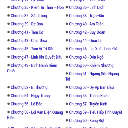
Hóa Vũ Thảo tuy không phải là thảo dược
cực kỳ trân quý nhưng muốn trong ba canh
Chương 35 - Kiêm Tu Thân – Hồn
Chương 36 - Linh Dịch
giờ mà tìm được mười tám gốc thì gần như
Chương 37 - Sát Tràng
Chương 38 - Trận Đầu
không thể. Lúc trước để tìm được tám mươi
Chương 39 - Đe Dọa
Chương 40 - Ám Toán
hai gốc hắn đã mất hơn nửa tháng rồi, hiện
Chương 41 - Tâm Cơ
Chương 42 - Suy Đoán
giờ muốn trong thời gian ngắn gom đủ một
Chương 43 - Chịu Thua
Chương 44 - Quái Tài
trăm gốc nào có dễ dàng?
Chương 45 - Tám Vị Trí Đầu
Chương 46 - Lại Xuất Linh Khí
***
Chương 47 - Linh Khí Quyết Đấu
Chương 48 - Đốn Ngộ
Chương 49 - Binh Hành Hiểm
Chương 50 - Khiêm Nhường
Chiêu
Chương 51 - Ngang Sức Ngang
Tài
Chương 52 - Bị Thương
Chương 53 - Uy Áp Ban Đầu​
Chương 54 - Ngụy Trang
Chương 55 - Thông Khiếu
Chương 56 - Lộ Bảo
Chương 57 - Tuyển Kinh
Chương 58 - Lôi Vân Điện Quang
Chương 59 - Tiểu Hấp Tinh Quyết
Kiếm
Chương 60 - Xung Đột