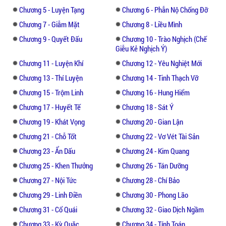
không kìm nén được tâm tình đang phẫn nộ
Chương 5 - Luyện Tạng
Chương 6 - Phẫn Nộ Chống Đỡ
liền thốt lên. “Chỉ còn không đến ba canh
Chương 7 - Giẫm Mặt
Chương 8 - Liều Mình
giờ, ta làm sao kiếm đủ?”
Chương 9 - Quyết Đấu
Chương 10 - Trào Nghịch (Chế
Giễu Kẻ Nghịch Ý)
“Còn ba canh giờ, có gì mà không kịp?
Chương 11 - Luyện Khí
Chương 12 - Yêu Nghiệt Mới
Huống hồ lúc trước ta nghe nói ngươi đối với
Chương 13 - Thí Luyện
Chương 14 - Tinh Thạch Vỡ
ta có nhiều điều bất mãn, hay là cho ngươi
đi Linh Thú Tháp? Ta thấy chỗ đó hợp với
Chương 15 - Trộm Linh
Chương 16 - Hung Hiểm
ngươi hơn đó.”
Chương 17 - Huyết Tế
Chương 18 - Sát Ý
Chương 19 - Khát Vọng
Chương 20 - Gian Lận
Lưu Đạo Liệt cười ha hả, ánh mắt đầy trào
Chương 21 - Chỗ Tốt
Chương 22 - Vơ Vét Tài Sản
phúng liếc qua người Diệp Vân rồi quay
Chương 23 - Ẩn Dấu
Chương 24 - Kim Quang
người rời đi.
Chương 25 - Khen Thưởng
Chương 26 - Tán Dưỡng
Nhìn theo bóng lưng Lưu Đạo Liệt, song
Chương 27 - Nội Tức
Chương 28 - Chí Bảo
quyền Diệp Vân nắm chặt, toàn thân run
Chương 29 - Linh Điền
Chương 30 - Phong Lão
rẩy.
Chương 31 - Cổ Quái
Chương 32 - Giao Dịch Ngầm
Chương 33 - Kỳ Quặc
Chương 34 - Tính Toán