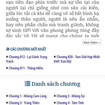
vạn tiên đạo phía trước mà sự tồn tại của
ngươi lại chỉ giống như con sâu cái kiến,
giữa lúc tất cả khi dễ cùng vô số bất bình hạ
xuống thân ngươi, ngươi là nên ẩn nhẫn,
hay nên phấn chấn mà tranh giành, không
sợ sinh tử?! Với văn phong phóng túng đầy
đặc sắc Vô Tội sẽ mang cho chúng ta một
câu chuyện thật sự thích thú.
Xem thêm »
CÁC CHƯƠNG MỚI NHẤT
***
Chương 812 - Lại Gánh Trọng
Chương 828 - Tam Giới Hợp Nhất
Trách
(Hết Trọn Bộ)
Lần trước là cuối tháng, nhưng hôm nay là
Chương 811 - Thắng Hiểm
hôm nay.” Lưu Đạo Liệt trêu trọc. “Thiên
Chúc Phong có việc, trước đêm nay phải giao
đủ số lượng Hóa Vũ Thảo.”
Danh sách chương
“Trước đêm nay?”
Chương 1 - Không Cam Lòng
Chương 2 - Không Sợ
Nghe xong Diệp Vân muốn nhảy dựng lên,
Chương 3 - Trùng Thiên
Chương 4 - Tâm Tình