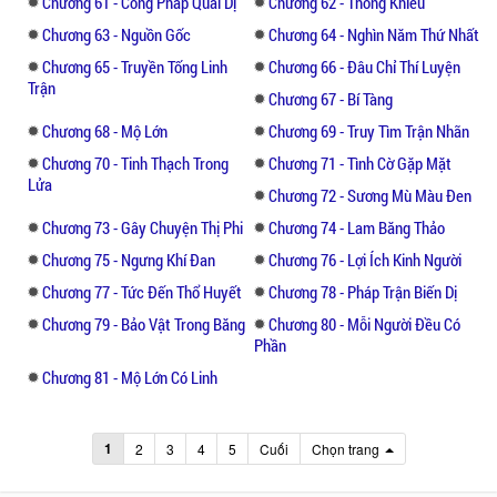
Chương 61 - Công Pháp Quái Dị
Chương 62 - Thông Khiếu
Chương 63 - Nguồn Gốc
Chương 64 - Nghìn Năm Thứ Nhất
Chương 65 - Truyền Tống Linh
Chương 66 - Đâu Chỉ Thí Luyện
Trận
Chương 67 - Bí Tàng
Chương 68 - Mộ Lớn
Chương 69 - Truy Tìm Trận Nhãn
Chương 70 - Tinh Thạch Trong
Chương 71 - Tình Cờ Gặp Mặt
Lửa
Chương 72 - Sương Mù Màu Đen
Chương 73 - Gây Chuyện Thị Phi
Chương 74 - Lam Băng Thảo
Chương 75 - Ngưng Khí Đan
Chương 76 - Lợi Ích Kinh Người
Chương 77 - Tức Đến Thổ Huyết
Chương 78 - Pháp Trận Biến Dị
Chương 79 - Bảo Vật Trong Băng
Chương 80 - Mỗi Người Đều Có
Phần
Chương 81 - Mộ Lớn Có Linh
1
2
3
4
5
Cuối
Chọn trang