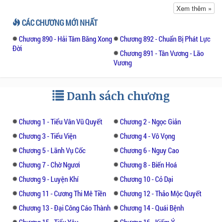
dần hé lộ.Tả Mạc không thích tu kiếm...
Xem thêm »
cũng không có năng khiếu tu kiếm... hắn
CÁC CHƯƠNG MỚI NHẤT
thích trồng cây và luyện đan... trên hết là Tả
Chương 890 - Hải Tâm Băng Xong
Chương 892 - Chuẩn Bị Phát Lực
Mạc thích kiếm tiền.... nhưng hắn cũng hiểu
Đời
là nếu không đủ thực lực thì sẽ không bao
Chương 891 - Tân Vương - Lão
Vương
giờ hắn tìm lại được trí nhớ... không bao giờ
biết hắn là ai... nên hắn phải luyện kiếm...
chết cũng phải luyện...
Danh sách chương
Chương 1 - Tiểu Vân Vũ Quyết
Chương 2 - Ngọc Giản
Chương 3 - Tiểu Viện
Chương 4 - Vô Vọng
Chương 5 - Lãnh Vụ Cốc
Chương 6 - Nguy Cao
Chương 7 - Chờ Ngươi
Chương 8 - Biến Hoá
Chương 9 - Luyện Khí
Chương 10 - Cỏ Dại
Chương 11 - Cương Thi Mê Tiền
Chương 12 - Thảo Mộc Quyết
Chương 13 - Đại Công Cáo Thành
Chương 14 - Quái Bệnh