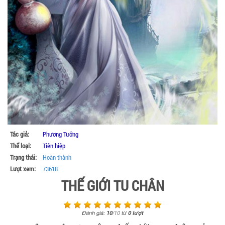
Tác giả:
Phương Tưởng
Thể loại:
Tiên hiệp
Trạng thái:
Hoàn thành
Lượt xem:
73618
THẾ GIỚI TU CHÂN
Đánh giá:
10
/
10
từ
0
lượt