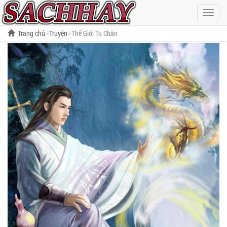
Hiện
menu
Trang chủ
Truyện
Thế Giới Tu Chân