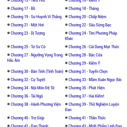
Chương 15 - Tiểu Yêu
Chương 16 - Kiếm Ý
Chương 17 - Bồ
Chương 18 - Tháng
Chương 19 - Sư Huynh Vi Thắng
Chương 20 - Chấp Niệm
Chương 21 - Một Hơi
Chương 22 - Sâu Sừng Bạc
Chương 23 - Dị Tượng
Chương 24 - Tìm Phương Pháp
Khác
Chương 25 - Tứ Sư Cô
Chương 26 - Cải Dung Mạt Thức
Chương 27 - Ngưỡng Vọng Trong
Chương 28 - Bậc Cửa
Hắc Ám
Chương 29 - Kiếm Ý
Chương 30 - Bàn Tính (Tính Toán)
Chương 31 - Tuyển Chọn
Chương 32 - Cự Tuyệt
Chương 33 - Mầm Xuân Ngọc Bài
Chương 34 - Nội Môn Đệ Tử
Chương 35 - Phát Hiện
Chương 36 - Tái Ngộ
Chương 37 - Hai Kiếm!
Chương 38 - Hành Phương Viện
Chương 39 - Thử Nghiệm Luyện
Đan
Chương 40 - Trợ Giúp
Chương 41 - Thần Thức
Chương 42 - Đan Thành
Chương 43 - Nhất Phẩm Linh Đan