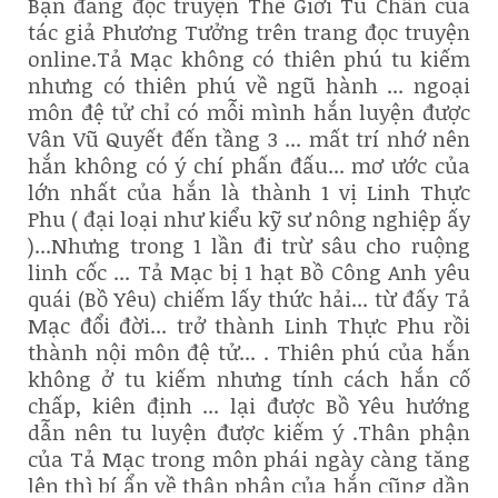
Bạn đang đọc truyện Thế Giới Tu Chân của
tác giả Phương Tưởng trên trang đọc truyện
online.Tả Mạc không có thiên phú tu kiếm
nhưng có thiên phú về ngũ hành ... ngoại
môn đệ tử chỉ có mỗi mình hắn luyện được
Vân Vũ Quyết đến tầng 3 ... mất trí nhớ nên
hắn không có ý chí phấn đấu... mơ ước của
lớn nhất của hắn là thành 1 vị Linh Thực
Phu ( đại loại như kiểu kỹ sư nông nghiệp ấy
)...Nhưng trong 1 lần đi trừ sâu cho ruộng
linh cốc ... Tả Mạc bị 1 hạt Bồ Công Anh yêu
quái (Bồ Yêu) chiếm lấy thức hải... từ đấy Tả
Mạc đổi đời... trở thành Linh Thực Phu rồi
thành nội môn đệ tử... . Thiên phú của hắn
không ở tu kiếm nhưng tính cách hắn cố
chấp, kiên định ... lại được Bồ Yêu hướng
dẫn nên tu luyện được kiếm ý .Thân phận
của Tả Mạc trong môn phái ngày càng tăng
lên thì bí ẩn về thân phận của hắn cũng dần