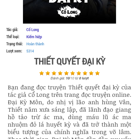
Tác giả:
Cổ Long
Thể loại:
Kiếm hiệp
Trạng thái:
Hoàn thành
Lượt xem:
5314
THIẾT QUYẾT ĐẠI KỲ
Đánh giá:
10
/
10
từ
0
lượt
Bạn đang đọc truyện Thiết quyết đại kỳ của
tác giả Cổ Long trên trang đọc truyện online.
Đại Kỳ Môn, do nhị vị lão anh hùng Vân,
Thiết năm xưa sáng lập, đã lãnh đạo giang
hồ tảo trừ ác ma, dùng máu lũ ác ma
nhuộm đỏ lá huyết kỳ và đã trở thành một
biểu tượng của chính nghĩa trong võ lâm.