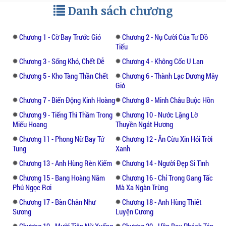
Danh sách chương
Chương 1 - Cờ Bay Trước Gió
Chương 2 - Nụ Cười Của Tư Đồ
Tiếu
Chương 3 - Sống Khó, Chết Dễ
Chương 4 - Không Cốc U Lan
Chương 5 - Kho Tàng Thần Chết
Chương 6 - Thành Lạc Dương Mây
Gió
Chương 7 - Biến Động Kinh Hoàng
Chương 8 - Minh Châu Buộc Hồn
Chương 9 - Tiếng Thì Thầm Trong
Chương 10 - Nước Lặng Lờ
Miếu Hoang
Thuyền Ngát Hương
Chương 11 - Phong Nữ Bay Tứ
Chương 12 - Ân Cừu Xin Hỏi Trời
Tung
Xanh
Chương 13 - Anh Hùng Rèn Kiếm
Chương 14 - Người Đẹp Si Tình
Chương 15 - Bang Hoàng Năm
Chương 16 - Chỉ Trong Gang Tấc
Phú Ngọc Rơi
Mà Xa Ngàn Trùng
Chương 17 - Bàn Chân Như
Chương 18 - Anh Hùng Thiết
Sương
Luyện Cương
Chương 19 - Mười Tiên Nữ Xuống
Chương 20 - Hồn Bay Phách Tán