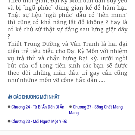
Theo thời gian, Đại Kỳ Môn dần dần suy yếu
và bị "ngũ phúc" dùng gian kế để hãm hại.
Thật sự liệu "ngũ phúc" dẫu có "liên minh"
thì cũng có khả năng lật đổ không ? hay là
có kẻ chủ sử thật sự đằng sau lưng giật dây
?
Thiết Trung Đường và Vân Tranh là hai đại
diện trẻ tiêu biểu cho Đại Kỳ Môn với nhiệm
vụ trả thù và chấn hưng Đại Kỳ. Dưới ngòi
bút của Cổ Long tiên sinh các bạn sẽ được
theo dõi những màn đấu trí gay cấn cũng
như những môn võ công hấp dẫn ....
CÁC CHƯƠNG MỚI NHẤT
Chương 24 - Từ Bí Ẩn Đến Bí Ẩn
Chương 27 - Sống Chết Mang
Mang
Chương 23 - Mỗi Người Một Ý Đồ