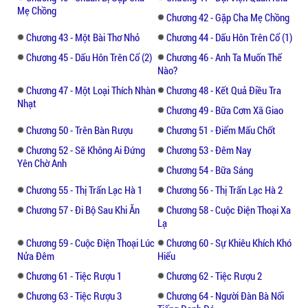
“Bà xã, khuya rồi, chúng ta nghỉ ngơi đi.”
Mẹ Chồng
Chương 42 - Gặp Cha Mẹ Chồng
Một tên con trai nhắc nhở
Chương 43 - Một Bài Thơ Nhỏ
Chương 44 - Dấu Hôn Trên Cổ (1)
Cô gái nhìn mắt hắn, rồi gật đầu, tắt đèn ở
Chương 45 - Dấu Hôn Trên Cổ (2)
Chương 46 - Anh Ta Muốn Thế
Nào?
đầu giường, nằm xuống chuẩn bị ngủ.
Chương 47 - Một Loại Thích Nhàn
Chương 48 - Kết Quả Điều Tra
Nhạt
Trong bóng tối, bàn tay kia lần mò lên người
Chương 49 - Bữa Cơm Xã Giao
cô, thăm dò vào bên trong quần áo của cô,
Chương 50 - Trên Bàn Rượu
Chương 51 - Điểm Mấu Chốt
xoa xoa da thịt bóng loáng kia, sau đó, chợt
Chương 52 - Sẽ Không Ai Đứng
Chương 53 - Đêm Nay
bị bắt được.
Yên Chờ Anh
Chương 54 - Bữa Sáng
“Anh làm gì?” Cô gái lạnh lùng nói.
Chương 55 - Thị Trấn Lạc Hà 1
Chương 56 - Thị Trấn Lạc Hà 2
Chương 57 - Đi Bộ Sau Khi Ăn
Chương 58 - Cuộc Điện Thoại Xa
“Thực hiện hiệp nghị vợ chồng!” Người đàn
Lạ
ông thản nhiên nói, sau đó tung mình đem
Chương 59 - Cuộc Điện Thoại Lúc
Chương 60 - Sự Khiêu Khích Khó
cô gái đè xuống, lại một đêm kiều diễm.
Nửa Đêm
Hiểu
Chương 61 - Tiệc Rượu 1
Chương 62 - Tiệc Rượu 2
Buổi sáng hôm sau, Cô gái cố nén đau xót
Chương 63 - Tiệc Rượu 3
Chương 64 - Người Đàn Bà Nổi
bên hông từ trong thư phòng đem hiệp nghị