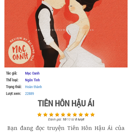
Tác giả:
Mạc Oanh
Thể loại:
Ngôn Tình
Trạng thái:
Hoàn thành
Lượt xem:
22889
TIÊN HÔN HẬU ÁI
Đánh giá:
10
/
10
từ
0
lượt
Bạn đang đọc truyện Tiên Hôn Hậu Ái của