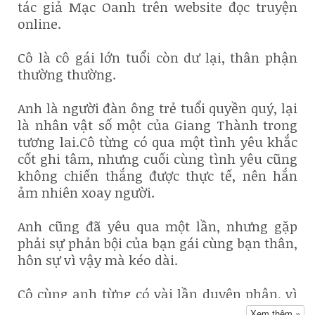
tác giả Mạc Oanh trên website đọc truyện
online.
Cô là cô gái lớn tuổi còn dư lại, thân phận
thường thường.
Anh là người đàn ông trẻ tuổi quyền quý, lại
là nhân vật số một của Giang Thành trong
tương lai.Cô từng có qua một tình yêu khắc
cốt ghi tâm, nhưng cuối cùng tình yêu cũng
không chiến thắng được thực tế, nên hắn
ảm nhiên xoay người.
Anh cũng đã yêu qua một lần, nhưng gặp
phải sự phản bội của bạn gái cùng bạn thân,
hôn sự vì vậy mà kéo dài.
Cô cùng anh từng có vài lần duyên phận, vì
một cuộc hiểu lầm dỡ hơi, cô nghĩ anh là đối
Xem thêm »