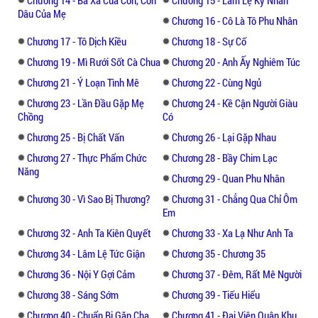
nhíu mày, khóe miệng nhếch lên, cầm bút
Dâu Của Mẹ
thế như chẻ tre, ký tên của mình như rồng
Chương 16 - Cô Là Tô Phu Nhân
bay phượng múa.
Chương 17 - Tô Dịch Kiều
Chương 18 - Sự Cố
Chương 19 - Mì Rưới Sốt Cà Chua
Chương 20 - Anh Ấy Nghiêm Túc
Bởi vì … có hiệp nghị cho nên. . . . . . .
Chương 21 - Ý Loạn Tình Mê
Chương 22 - Cùng Ngủ
“Bà xã, khuya rồi, chúng ta nghỉ ngơi đi.”
Chương 23 - Lần Đầu Gặp Mẹ
Chương 24 - Kề Cận Người Giàu
Chồng
Có
Một tên con trai nhắc nhở.
Chương 25 - Bị Chất Vấn
Chương 26 - Lại Gặp Nhau
Cô gái nhìn mắt hắn , rồi gật đầu, tắt đèn ở
Chương 27 - Thực Phẩm Chức
Chương 28 - Bầy Chim Lạc
đầu giường.
Năng
Chương 29 - Quan Phu Nhân
Chương 30 - Vì Sao Bị Thương?
Chương 31 - Chẳng Qua Chỉ Ôm
Trong bóng tối, một đôi bàn tay mò vào bên
Em
trong quần áo của cô, xoa nhẹ làn da thịt
Chương 32 - Anh Ta Kiên Quyết
Chương 33 - Xa Lạ Như Anh Ta
mịn màng của cô, sau đó một đêm kiều
Chương 34 - Lâm Lệ Tức Giận
Chương 35 - Chương 35
diễm.
Chương 36 - Nội Y Gợi Cảm
Chương 37 - Đêm, Rất Mê Người
Ngày thứ hai
Chương 38 - Sáng Sớm
Chương 39 - Tiếu Hiểu
Chương 40 - Chuẩn Bị Gặp Cha
Chương 41 - Đại Viện Quân Khu