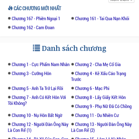
tượng tương thân của cô, không hỏi han gì
CÁC CHƯƠNG MỚI NHẤT
nhiều, đã trực tiếp mở miệng nói: “Muốn
Chương 167 - Phiên Ngoại 1
Chương 161 - Tai Qua Nạn Khỏi
cùng tôi đi đăng ký kết hôn không?”
Chương 162 - Cam Đoan
Anh nhận biết được cô gái này, đồng thời
cũng không có chán ghét, nhưng cũng chưa
Danh sách chương
tới nỗi thích, sau khi hết kinh ngạc anh liền
hớn hở gật đầu: “Xế chiều nay tôi rảnh rỗi!”
Cũng không có nói cho cô biết, thật ra thì cô
Chương 1 - Cực Phẩm Nam Nhân
Chương 2 - Cha Mẹ Cố Gia
đã nhận sai đối tượng.
Chương 3 - Cưỡng Hôn
Chương 4 - Kẻ Xấu Cáo Trạng
Trước
Trong căn phòng mới, cô đem hiệp nghị vợ
Chương 5 - Anh Ta Trở Lại Rồi
Chương 6 - Mạc Phi
chồng đưa cho anh, lãnh tĩnh nói: đây là
Chương 7 - Anh Có Kết Hôn Với
Chương 8 - Lấy Giấy Kết Hôn
ước pháp tam chương.
Tôi Không?
Chương 9 - Phụ Nữ Đã Có Chồng
Chương 10 - Nụ Hôn Bất Ngờ
Chương 11 - Du Nhiên Cư
Thật ra thì không có đến ba chương, vì nội
dung chỉ có một cái: Sinh hoạt vợ chồng,
Chương 12 - Người Đàn Ông Này
Chương 13 - Người Đàn Ông Này
Là Con Rể (1)
Là Con Rể (2)
một tuần một lần!Anh bất động thanh sắc
Chương 14 - Bà Xã Của Con, Con
Chương 15 - Lâm Lệ Kỳ Nhân