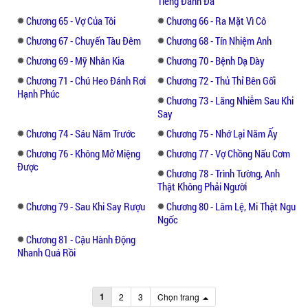
Tiếng Đanh Đá
ra đọc, bỗng dưng mắt hạnh trợn tròn, cả
Chương 65 - Vợ Của Tôi
Chương 66 - Ra Mặt Vì Cô
giận nói: “Tô Dịch thừa, anh là gian thần!”
Chương 67 - Chuyến Tàu Đêm
Chương 68 - Tín Nhiệm Anh
Trên hiệp nghị rõ ràng viết: Sinh hoạt vợ
Chương 69 - Mỹ Nhân Kia
Chương 70 - Bệnh Dạ Dày
chồng, một tuần nghỉ ngơi một lần!
Chương 71 - Chú Heo Đánh Rơi
Chương 72 - Thủ Thỉ Bên Gối
Hạnh Phúc
Chương 73 - Lăng Nhiễm Sau Khi
Tiên hôn hậu ái, ấm áp sủng nịch ^_^
Say
Chương 74 - Sáu Năm Trước
Chương 75 - Nhớ Lại Năm Ấy
Sau khi đọc truyện này thì có thể nói truyện
Chương 76 - Không Mở Miệng
Chương 77 - Vợ Chồng Nấu Cơm
bất ái thành hôn của Mạc Mặc là phần 2 của
Được
Chương 78 - Trình Tường, Anh
truyện. Mời mọi người theo dõi tiếp nhé.
Thật Không Phải Người
Chương 79 - Sau Khi Say Rượu
Chương 80 - Lâm Lệ, Mi Thật Ngu
Ngốc
Chương 81 - Cậu Hành Động
Nhanh Quá Rồi
1
2
3
Chọn trang