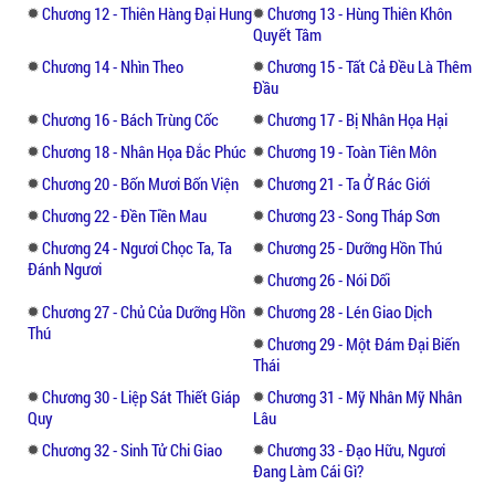
hai cấp.”
Chương 12 - Thiên Hàng Đại Hung
Chương 13 - Hùng Thiên Khôn
Quyết Tâm
Truyện có những tình tiết đan xen hợp lý
Chương 14 - Nhìn Theo
Chương 15 - Tất Cả Đều Là Thêm
Đầu
khiến người đọc cảm thấy dễ chịu. So với
Cửu Tinh Thiên Thần Quyết và Tạo Thần thì
Chương 16 - Bách Trùng Cốc
Chương 17 - Bị Nhân Họa Hại
Tiên Vốn Thuần Lương hứa hẹn mang đến
Chương 18 - Nhân Họa Đắc Phúc
Chương 19 - Toàn Tiên Môn
cái kết đầy bất ngờ và thú vị.
Chương 20 - Bốn Mươi Bốn Viện
Chương 21 - Ta Ở Rác Giới
Chương 22 - Đền Tiền Mau
Chương 23 - Song Tháp Sơn
Chương 24 - Ngươi Chọc Ta, Ta
Chương 25 - Dưỡng Hồn Thú
Đánh Ngươi
Chương 26 - Nói Dối
Chương 27 - Chủ Của Dưỡng Hồn
Chương 28 - Lén Giao Dịch
Thú
Chương 29 - Một Đám Đại Biến
Thái
Chương 30 - Liệp Sát Thiết Giáp
Chương 31 - Mỹ Nhân Mỹ Nhân
Quy
Lâu
Chương 32 - Sinh Tử Chi Giao
Chương 33 - Đạo Hữu, Ngươi
Đang Làm Cái Gì?