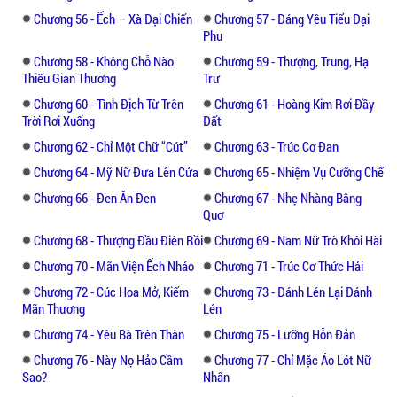
Chương 56 - Ếch – Xà Đại Chiến
Chương 57 - Đáng Yêu Tiểu Đại
Phu
Chương 58 - Không Chỗ Nào
Chương 59 - Thượng, Trung, Hạ
Thiếu Gian Thương
Trư
Chương 60 - Tình Địch Từ Trên
Chương 61 - Hoàng Kim Rơi Đầy
Trời Rơi Xuống
Đất
Chương 62 - Chỉ Một Chữ “Cút”
Chương 63 - Trúc Cơ Đan
Chương 64 - Mỹ Nữ Đưa Lên Cửa
Chương 65 - Nhiệm Vụ Cưỡng Chế
Chương 66 - Đen Ăn Đen
Chương 67 - Nhẹ Nhàng Bâng
Quơ
Chương 68 - Thượng Đầu Điên Rồi
Chương 69 - Nam Nữ Trò Khôi Hài
Chương 70 - Mãn Viện Ếch Nháo
Chương 71 - Trúc Cơ Thức Hải
Chương 72 - Cúc Hoa Mở, Kiếm
Chương 73 - Đánh Lén Lại Đánh
Mãn Thương
Lén
Chương 74 - Yêu Bà Trên Thân
Chương 75 - Lưỡng Hỗn Đản
Chương 76 - Này Nọ Hảo Cầm
Chương 77 - Chỉ Mặc Áo Lót Nữ
Sao?
Nhân