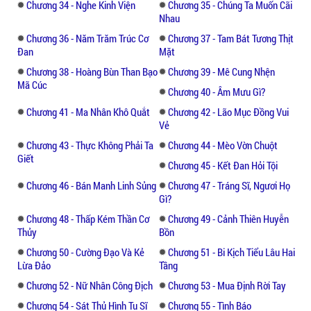
Chương 34 - Nghe Kinh Viện
Chương 35 - Chúng Ta Muốn Cãi
Nhau
Chương 36 - Năm Trăm Trúc Cơ
Chương 37 - Tam Bát Tương Thịt
Đan
Mặt
Chương 38 - Hoàng Bùn Than Bạo
Chương 39 - Mê Cung Nhện
Mã Cúc
Chương 40 - Âm Mưu Gì?
Chương 41 - Ma Nhân Khô Quắt
Chương 42 - Lão Mục Đồng Vui
Vẻ
Chương 43 - Thực Không Phải Ta
Chương 44 - Mèo Vờn Chuột
Giết
Chương 45 - Kết Đan Hỏi Tội
Chương 46 - Bán Manh Linh Sủng
Chương 47 - Tráng Sĩ, Ngươi Họ
Gì?
Chương 48 - Thấp Kém Thần Cơ
Chương 49 - Cảnh Thiên Huyễn
Thủy
Bồn
Chương 50 - Cường Đạo Và Kẻ
Chương 51 - Bi Kịch Tiểu Lâu Hai
Lừa Đảo
Tầng
Chương 52 - Nữ Nhân Công Địch
Chương 53 - Mua Định Rời Tay
Chương 54 - Sát Thủ Hình Tu Sĩ
Chương 55 - Tình Báo