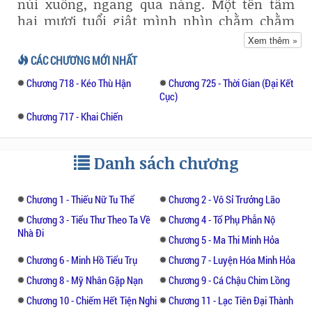
núi xuống, ngang qua nàng. Một tên tầm
hai mươi tuổi giật mình nhìn chằm chằm
chiếc thùng lớn trên lưng nữ hài, ngạc
Xem thêm »
nhiên nói với sư huynh bên cạnh.
CÁC CHƯƠNG MỚI NHẤT
Chương 718 - Kéo Thù Hận
Chương 725 - Thời Gian (Đại Kết
Vị Chu sư huynh kia tầm trung niên, trong
Cục)
mắt hiện vẻ khinh bỉ, chẳng hề để ý nói:
Chương 717 - Khai Chiến
“Ngươi mới nhập môn nên không biết, nàng
tên là Kim Phi Dao, vừa mới nhập ngoại
môn được một năm. Nàng là nữ đệ tử tu thể
Danh sách chương
duy nhất trong toàn bộ số đệ tử ngoại môn
và nội môn của môn phái, cõng có chút ấy
Chương 1 - Thiếu Nữ Tu Thể
Chương 2 - Vô Sỉ Trưởng Lão
thì không có gì đáng ngại.”
Chương 3 - Tiểu Thư Theo Ta Về
Chương 4 - Tổ Phụ Phẫn Nộ
Nhà Đi
Tiểu sư đệ kinh ngạc nói: “Đây là lần đầu
Chương 5 - Ma Thi Minh Hỏa
tiên ta gặp một tu sĩ thuần linh căn mà lại
Chương 6 - Minh Hồ Tiểu Trụ
Chương 7 - Luyện Hóa Minh Hỏa
tu thể, thật sự là lãng phí. Nam nhân không
Chương 8 - Mỹ Nhân Gặp Nạn
Chương 9 - Cá Chậu Chim Lồng
có thuần linh căn đi tu thể thì rất nhiều,
Chương 10 - Chiếm Hết Tiện Nghi
Chương 11 - Lạc Tiên Đại Thành
mọi người trong nhà ta đều đã tu đến một,