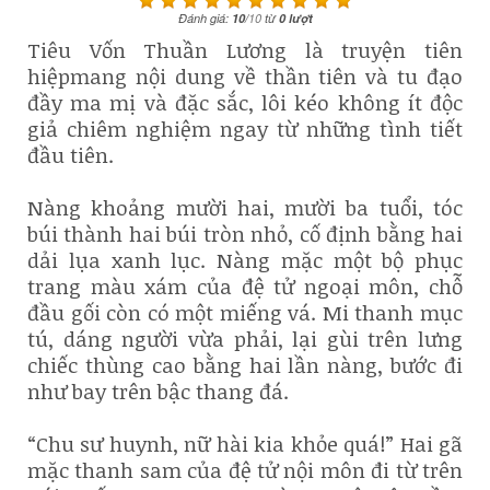
Đánh giá:
10
/
10
từ
0
lượt
Tiêu Vốn Thuần Lương là truyện tiên
hiệpmang nội dung về thần tiên và tu đạo
đầy ma mị và đặc sắc, lôi kéo không ít độc
giả chiêm nghiệm ngay từ những tình tiết
đầu tiên.
Nàng khoảng mười hai, mười ba tuổi, tóc
búi thành hai búi tròn nhỏ, cố định bằng hai
dải lụa xanh lục. Nàng mặc một bộ phục
trang màu xám của đệ tử ngoại môn, chỗ
đầu gối còn có một miếng vá. Mi thanh mục
tú, dáng người vừa phải, lại gùi trên lưng
chiếc thùng cao bằng hai lần nàng, bước đi
như bay trên bậc thang đá.
“Chu sư huynh, nữ hài kia khỏe quá!” Hai gã
mặc thanh sam của đệ tử nội môn đi từ trên