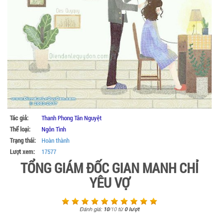
Tác giả:
Thanh Phong Tân Nguyệt
Thể loại:
Ngôn Tình
Trạng thái:
Hoàn thành
Lượt xem:
17577
TỔNG GIÁM ĐỐC GIAN MANH CHỈ
YÊU VỢ
Đánh giá:
10
/
10
từ
0
lượt