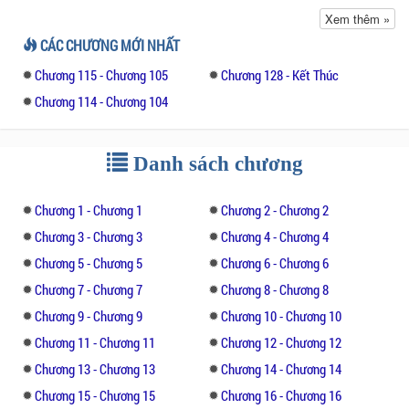
Mạch đang ở đất nước M thì cũng chỉ đổi lấy một
Xem thêm »
nụ cười lạnh của cô giống như An Mặc Hàn vậy...
CÁC CHƯƠNG MỚI NHẤT
dù tựa đề có giống với Người tình nhỏ bên cạnh
Chương 115 - Chương 105
Chương 128 - Kết Thúc
tổng giám đốc nhưng tình tiết lại thú vị không
Chương 114 - Chương 104
kém.
Nam chính cả người sạch sẽ, kết cục một chọi một,
Danh sách chương
không ngược.
Chương 1 - Chương 1
Chương 2 - Chương 2
Chương 3 - Chương 3
Chương 4 - Chương 4
Chương 5 - Chương 5
Chương 6 - Chương 6
Chương 7 - Chương 7
Chương 8 - Chương 8
Chương 9 - Chương 9
Chương 10 - Chương 10
Chương 11 - Chương 11
Chương 12 - Chương 12
Chương 13 - Chương 13
Chương 14 - Chương 14
Chương 15 - Chương 15
Chương 16 - Chương 16