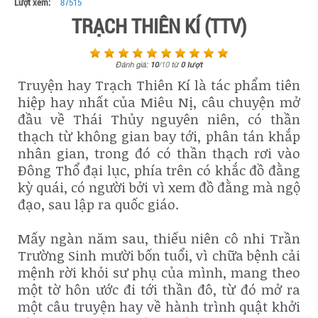
Lượt xem:
87515
TRẠCH THIÊN KÍ (TTV)
Đánh giá:
10
/
10
từ
0
lượt
Truyện hay Trạch Thiên Kí là tác phẩm tiên
hiệp hay nhất của Miêu Nị, câu chuyện mở
đầu về Thái Thủy nguyên niên, có thần
thạch từ không gian bay tới, phân tán khắp
nhân gian, trong đó có thần thạch rơi vào
Đông Thổ đại lục, phía trên có khắc đồ đằng
kỳ quái, có người bởi vì xem đồ đằng mà ngộ
đạo, sau lập ra quốc giáo.
Mấy ngàn năm sau, thiếu niên cô nhi Trần
Trường Sinh mười bốn tuổi, vì chữa bệnh cải
mệnh rời khỏi sư phụ của mình, mang theo
một tờ hôn ước đi tới thần đô, từ đó mở ra
một câu truyện hay về hành trình quật khởi