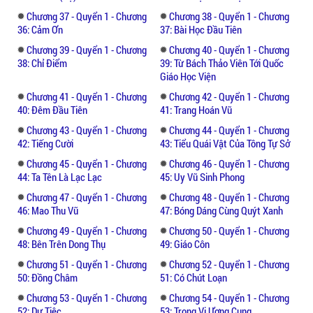
Chương 37 - Quyển 1 - Chương
Chương 38 - Quyển 1 - Chương
36: Cảm Ơn
37: Bài Học Đầu Tiên
Chương 39 - Quyển 1 - Chương
Chương 40 - Quyển 1 - Chương
38: Chỉ Điểm
39: Từ Bách Thảo Viên Tới Quốc
Giáo Học Viện
Chương 41 - Quyển 1 - Chương
Chương 42 - Quyển 1 - Chương
40: Đêm Đầu Tiên
41: Trang Hoán Vũ
Chương 43 - Quyển 1 - Chương
Chương 44 - Quyển 1 - Chương
42: Tiếng Cười
43: Tiểu Quái Vật Của Tông Tự Sở
Chương 45 - Quyển 1 - Chương
Chương 46 - Quyển 1 - Chương
44: Ta Tên Là Lạc Lạc
45: Uy Vũ Sinh Phong
Chương 47 - Quyển 1 - Chương
Chương 48 - Quyển 1 - Chương
46: Mao Thu Vũ
47: Bóng Dáng Cùng Quýt Xanh
Chương 49 - Quyển 1 - Chương
Chương 50 - Quyển 1 - Chương
48: Bên Trên Dong Thụ
49: Giáo Côn
Chương 51 - Quyển 1 - Chương
Chương 52 - Quyển 1 - Chương
50: Đồng Châm
51: Có Chút Loạn
Chương 53 - Quyển 1 - Chương
Chương 54 - Quyển 1 - Chương
52: Dự Tiệc
53: Trong Vị Ương Cung