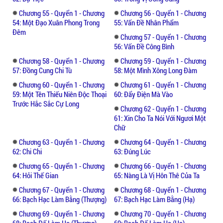
Chương 55 - Quyển 1 - Chương
Chương 56 - Quyển 1 - Chương
54: Một Đạo Xuân Phong Trong
55: Vấn Đề Nhân Phẩm
Đêm
Chương 57 - Quyển 1 - Chương
56: Vấn Đề Công Bình
Chương 58 - Quyển 1 - Chương
Chương 59 - Quyển 1 - Chương
57: Đồng Cung Chi Tù
58: Một Mình Xông Long Đàm
Chương 60 - Quyển 1 - Chương
Chương 61 - Quyển 1 - Chương
59: Một Tên Thiếu Niên Độc Thoại
60: Đẩy Điện Mà Vào
Trước Hắc Sắc Cự Long
Chương 62 - Quyển 1 - Chương
61: Xin Cho Ta Nói Với Ngươi Một
Chữ
Chương 63 - Quyển 1 - Chương
Chương 64 - Quyển 1 - Chương
62: Chi Chi
63: Đúng Lúc
Chương 65 - Quyển 1 - Chương
Chương 66 - Quyển 1 - Chương
64: Hỏi Thế Gian
65: Nàng Là Vị Hôn Thê Của Ta
Chương 67 - Quyển 1 - Chương
Chương 68 - Quyển 1 - Chương
66: Bạch Hạc Làm Bằng (Thượng)
67: Bạch Hạc Làm Bằng (Hạ)
Chương 69 - Quyển 1 - Chương
Chương 70 - Quyển 1 - Chương
68: Bạch Đế Làm Họ (Thượng)
69: Bạch Đế Làm Họ (Hạ)