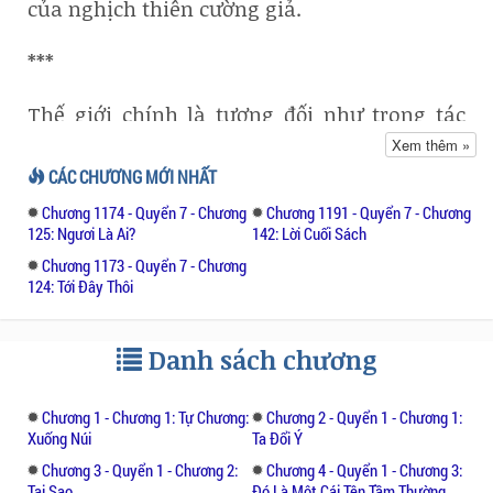
của nghịch thiên cường giả.
***
Thế giới chính là tương đối như trong tác
phẩm Long huyết chiến thần
Xem thêm »
CÁC CHƯƠNG MỚI NHẤT
Trung Thổ đại lục cách đại dương cùng với
Chương 1174 - Quyển 7 - Chương
Chương 1191 - Quyển 7 - Chương
Đại Tây châu tương đối xa xôi. Phía đông địa
125: Ngươi Là Ai?
142: Lời Cuối Sách
thế tương đối cao hơn nơi khác, bầu trời ở
Chương 1173 - Quyển 7 - Chương
nơi đó tựa như cũng cao hơn so với bình
124: Tới Đây Thôi
thường, mây mù từ trên biển và trên lục địa
không ngừng cuốn về chỗ này, cuối cùng hội
tụ quanh năm không thấy tiêu tan.
Danh sách chương
Nơi đây chính là Vân Mộ —— chính là phần
Chương 1 - Chương 1: Tự Chương:
Chương 2 - Quyển 1 - Chương 1:
mộ của mây mù trên khắp thế gian.
Xuống Núi
Ta Đổi Ý
Chương 3 - Quyển 1 - Chương 2:
Chương 4 - Quyển 1 - Chương 3:
Tại Sao
Đó Là Một Cái Tên Tầm Thường,