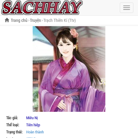
Hiện
menu
Trang chủ
Truyện
Trạch Thiên Kí (Ttv)
Tác giả:
Miêu Nị
Thể loại:
Tiên hiệp
Trạng thái:
Hoàn thành