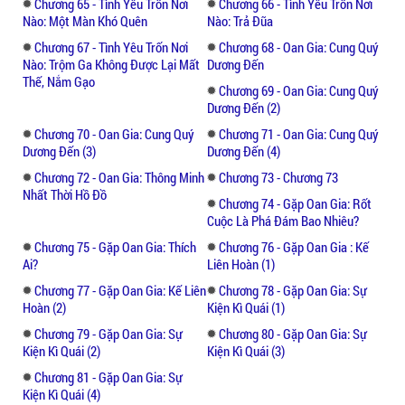
Chương 65 - Tình Yêu Trốn Nơi
Chương 66 - Tình Yêu Trốn Nơi
Nào: Một Màn Khó Quên
Nào: Trả Đũa
Chương 67 - Tình Yêu Trốn Nơi
Chương 68 - Oan Gia: Cung Quý
Nào: Trộm Ga Không Được Lại Mất
Dương Đến
Thế, Nắm Gạo
Chương 69 - Oan Gia: Cung Quý
Dương Đến (2)
Chương 70 - Oan Gia: Cung Quý
Chương 71 - Oan Gia: Cung Quý
Dương Đến (3)
Dương Đến (4)
Chương 72 - Oan Gia: Thông Minh
Chương 73 - Chương 73
Nhất Thời Hồ Đồ
Chương 74 - Gặp Oan Gia: Rốt
Cuộc Là Phá Đám Bao Nhiêu?
Chương 75 - Gặp Oan Gia: Thích
Chương 76 - Gặp Oan Gia : Kế
Ai?
Liên Hoàn (1)
Chương 77 - Gặp Oan Gia: Kế Liên
Chương 78 - Gặp Oan Gia: Sự
Hoàn (2)
Kiện Kì Quái (1)
Chương 79 - Gặp Oan Gia: Sự
Chương 80 - Gặp Oan Gia: Sự
Kiện Kì Quái (2)
Kiện Kì Quái (3)
Chương 81 - Gặp Oan Gia: Sự
Kiện Kì Quái (4)