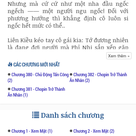
Nhưng mà cứ cứ như một nha đầu ngốc
ngếch —— một người ngu ngốc! Đối với
phương hướng thì khẳng định cô luôn si
ngốc hết mức có thể..
Liên Kiều kéo tay cô gái kia: Tớ đương nhiên
là đang đợi người mà Phỉ Nhi sắp xếp gặp
mặt qua mạng đó, hơn nữa tớ còn gặp anh
Xem thêm »
chàng đó rồi!
CÁC CHƯƠNG MỚI NHẤT
Chương 380 - Chủ Động Tấn Công
Chương 382 - Chopin Trở Thành
Cái gì?
(2)
Ân Nhân (2)
Chương 381 - Chopin Trở Thành
Phỉ Nhi hét lên: Vậy, người đàn ông đó đâu?
Ân Nhân (1)
Liên Kiều nhún vai nói: Anh ta nói là phải đi
nhận điện thoại có việc gì đó khó gải quyết
Danh sách chương
thời gian lâu như vậy còn chưa trở lại nữa!
Chương 1 - Xem Mặt (1)
Chương 2 - Xem Mặt (2)
Bị lừa.