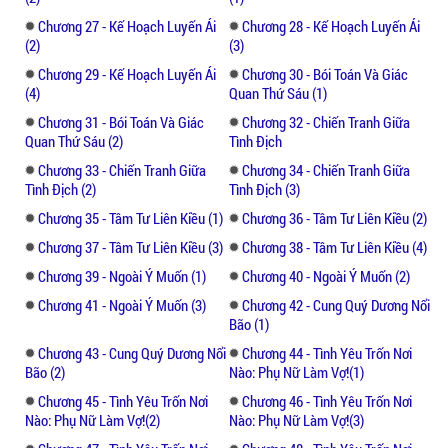
***
Chương 27 - Kế Hoạch Luyến Ái
Chương 28 - Kế Hoạch Luyến Ái
(2)
(3)
Nhiều khi tình yêu muốn đến là đến muốn
đi là đi, nhiều khi yêu một ai đó mà còn
Chương 29 - Kế Hoạch Luyến Ái
Chương 30 - Bói Toán Và Giác
(4)
Quan Thứ Sáu (1)
không được, mà trốn tránh một ai đó cuối
cùng lại thành đôi. Tác phẩm Tứ Đại Tài
Chương 31 - Bói Toán Và Giác
Chương 32 - Chiến Tranh Giữa
Quan Thứ Sáu (2)
Tình Địch
Phiệt: Gặp Gỡ Nhân Vật Lớn Hàng Tỷ là câu
chuyện của Ngạn Tước trong một lần được
Chương 33 - Chiến Tranh Giữa
Chương 34 - Chiến Tranh Giữa
Tình Địch (2)
Tình Địch (3)
mai mối với một cô tiểu thư tên Liên Kiều.
Chương 35 - Tâm Tư Liên Kiều (1)
Chương 36 - Tâm Tư Liên Kiều (2)
Truyện được lấy bối cảnh là nhà hàng nước
Chương 37 - Tâm Tư Liên Kiều (3)
Chương 38 - Tâm Tư Liên Kiều (4)
Hồng Kông khi mà trời đã bắt đầu trở lạnh ...
Chương 39 - Ngoài Ý Muốn (1)
Chương 40 - Ngoài Ý Muốn (2)
Với cái thời tiết như thế mà nam chính vẫn
Chương 41 - Ngoài Ý Muốn (3)
Chương 42 - Cung Quý Dương Nổi
lấy khăn ra lau mồ hôi trên người mình vì
Bão (1)
quá shock khi gặp được cô. Một cô gái dáng
Chương 43 - Cung Quý Dương Nổi
Chương 44 - Tình Yêu Trốn Nơi
người búp bê với vẻ mặt xinh đẹp thông
Bão (2)
Nào: Phụ Nữ Làm Vợ!(1)
minh, cô rút một đống giấy quy tắc yêu đọc
Chương 45 - Tình Yêu Trốn Nơi
Chương 46 - Tình Yêu Trốn Nơi
chầm chậm khiến cho anh nóng rang cả
Nào: Phụ Nữ Làm Vợ!(2)
Nào: Phụ Nữ Làm Vợ!(3)
người.