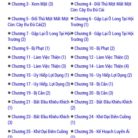
Chương 3 - Xem Mặt (3)
Chương 4 - Đối Thủ Một Mất Một
Còn: Cây Đu Đủ Cái
Oh. My. God!
Chương 5 - Đối Thủ Một Mất Một
Chương 6 - Gặp Lại Ô Long Tại Hội
Còn: Cây Đu Đủ Cái(2)
Trường (1)
Phỉ Nhi nghe vậy lấy tay ấn trán Liên Kiều
Chương 7 - Gặp Lại Ô Long Tại Hội
Chương 8 - Gặp Lại Ô Long Tại Hội
một cái, nhìn thấy vẻ mặt vô tội của cô mà
Trường (2)
Trường (3)
vô lực ngồi xuống ghế!!
Chương 9 - Bị Phạt (1)
Chương 10 - Bị Phạt (2)
“Cậu đúng là nha đầu ngu ngốc, chẳng lẽ
Chương 11 - Làm Việc Thiện (1)
Chương 12 - Làm Việc Thiện (2)
lần đầu đi gặp mặt sao? Đây là người ta
Chương 13 - Làm Việc Thiện (3)
Chương 14 - Làm Việc Thiện (4)
chạy mất rồi, cậu vẫn tin tưởng mà ngồi chờ
Chương 15 - Uy Hiếp Lợi Dụng (1)
Chương 16 - Uy Hiếp Lợi Dụng (2)
ở đây đến bây giờ? Trời ạ!”
Chương 17 - Uy Hiếp, Lợi Dụng (3)
Chương 18 - Bị Cắn (1)
Chương 19 - Bị Cắn (2)
Chương 20 - Bị Cắn (3)
“ Cái gì?”
Chương 21 - Bắt Đầu Khiêu Khích
Chương 22 - Bắt Đầu Khiêu Khích
(1)
(2)
Liên Kiều ngây người đến nửa ngày mới
phun ra một câu: “ Người ta đúng là lần đầu
Chương 23 - Bắt Đầu Khiêu Khích
Chương 24 - Khờ Dại Điên Cuồng
(3)
(1)
tiên đi gặp mặt mà!”
Chương 25 - Khờ Dại Điên Cuồng
Chương 26 - Kế Hoạch Luyến Ái
(2)
(1)