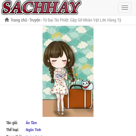
Hiện
menu
Trang chủ
Truyện
Tứ Đại Tài Phiệt: Gặp Gỡ Nhân Vật Lớn Hàng Tỷ
Tác giả:
Ân Tầm
Thể loại:
Ngôn Tình