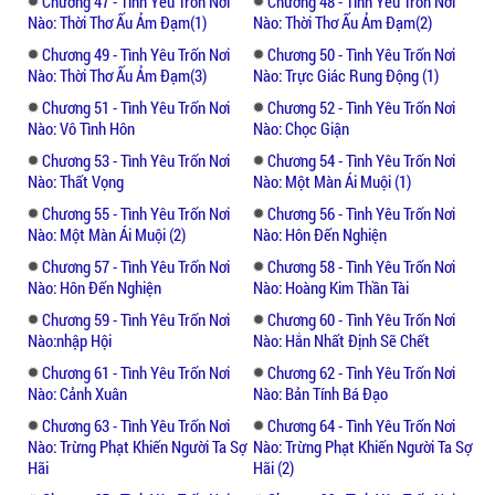
Chương 47 - Tình Yêu Trốn Nơi
Chương 48 - Tình Yêu Trốn Nơi
Nào: Thời Thơ Ấu Ảm Đạm(1)
Nào: Thời Thơ Ấu Ảm Đạm(2)
Mới gặp nhau mà đã phải thuộc một đống
Chương 49 - Tình Yêu Trốn Nơi
Chương 50 - Tình Yêu Trốn Nơi
quy tắc chiều chuộng ấy thì anh phải cao
Nào: Thời Thơ Ấu Ảm Đạm(3)
Nào: Trực Giác Rung Động (1)
chạy xa bay rồ , anh cà lăm móc điện thoại
Chương 51 - Tình Yêu Trốn Nơi
Chương 52 - Tình Yêu Trốn Nơi
ra kiếm cớ chạy ra ngoài. Tại sao lại có một
Nào: Vô Tình Hôn
Nào: Chọc Giận
cô bé kỳ quái đến thế !!! Vậy chuyện của hai
Chương 53 - Tình Yêu Trốn Nơi
Chương 54 - Tình Yêu Trốn Nơi
người liệu sẽ được giải quyết êm đẹp bằng
Nào: Thất Vọng
Nào: Một Màn Ái Muội (1)
tình yêu ???
Chương 55 - Tình Yêu Trốn Nơi
Chương 56 - Tình Yêu Trốn Nơi
Nào: Một Màn Ái Muội (2)
Nào: Hôn Đến Nghiện
Bên cạnh chiêu mộ về tình yêu đầy thú vị
Chương 57 - Tình Yêu Trốn Nơi
Chương 58 - Tình Yêu Trốn Nơi
này thì bạn đọc có thể khám phá những
Nào: Hôn Đến Nghiện
Nào: Hoàng Kim Thần Tài
truyện ngôn tình khác, điển hình như: Tổng
Chương 59 - Tình Yêu Trốn Nơi
Chương 60 - Tình Yêu Trốn Nơi
Giám Đốc Anh Thật Là Hư và Tổng Giám Đốc
Nào:nhập Hội
Nào: Hắn Nhất Định Sẽ Chết
Độc Ác Tuyệt Tình.
Chương 61 - Tình Yêu Trốn Nơi
Chương 62 - Tình Yêu Trốn Nơi
Nào: Cảnh Xuân
Nào: Bản Tính Bá Đạo
Chương 63 - Tình Yêu Trốn Nơi
Chương 64 - Tình Yêu Trốn Nơi
Nào: Trừng Phạt Khiến Người Ta Sợ
Nào: Trừng Phạt Khiến Người Ta Sợ
Hãi
Hãi (2)