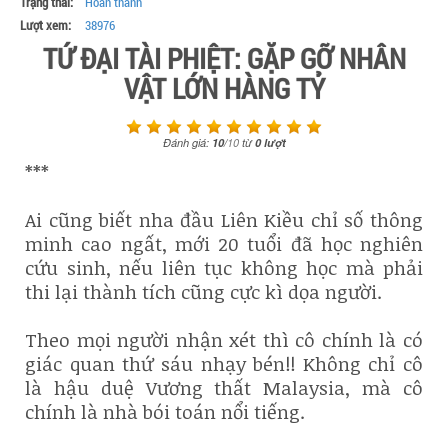
Trạng thái:
Hoàn thành
Lượt xem:
38976
TỨ ĐẠI TÀI PHIỆT: GẶP GỠ NHÂN
VẬT LỚN HÀNG TỶ
Đánh giá:
10
/
10
từ
0
lượt
***
Ai cũng biết nha đầu Liên Kiều chỉ số thông
minh cao ngất, mới 20 tuổi đã học nghiên
cứu sinh, nếu liên tục không học mà phải
thi lại thành tích cũng cực kì dọa người.
Theo mọi người nhận xét thì cô chính là có
giác quan thứ sáu nhạy bén!! Không chỉ cô
là hậu duệ Vương thất Malaysia, mà cô
chính là nhà bói toán nổi tiếng.