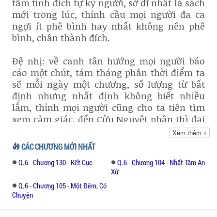
tâm tính đích tự kỷ người, sở dĩ nhất là sách
mới trong lúc, thỉnh cầu mọi người đa ca
ngợi ít phê bình hay nhất không nên phê
bình, chân thành đích.
Đệ nhị: về canh tân hướng mọi người báo
cáo một chút, tám tháng phân thời điểm ta
sẽ mỗi ngày một chương, số lượng từ bất
định nhưng nhất định không biết nhiều
lắm, thỉnh mọi người cũng cho ta tiên tìm
xem cảm giác, đến Cửu Nguyệt phân thì đại
khái ta thì thực sự sống lại. Mặt khác bởi vì
Xem thêm »
cuối tháng nhiều năm hội, ta đang suy nghĩ
CÁC CHƯƠNG MỚI NHẤT
có muốn hay không tồn cảo, nếu như sách
Q.6 - Chương 130 - Kết Cục
Q.6 - Chương 104 - Nhất Tâm An
mới trong lúc đoạn canh, vậy thì quá kinh
Xử
người... Đệ tam: về sách mới Tướng Dạ.
Q.6 - Chương 105 - Một Đêm, Có
Chuyện
Sách mới đích thể tài định rồi thật lâu, nội
dung suy nghĩ thật lâu, nhưng nói thật, trên