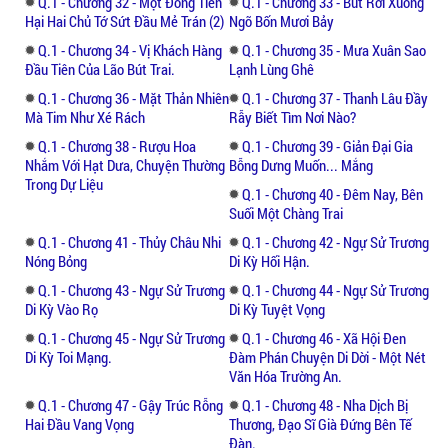
Q.1 - Chương 32 - Một Đồng Tiền
Q.1 - Chương 33 - Bút Rơi Xuống
Hại Hai Chủ Tớ Sứt Đầu Mẻ Trán (2)
Ngõ Bốn Mươi Bảy
Q.1 - Chương 34 - Vị Khách Hàng
Q.1 - Chương 35 - Mưa Xuân Sao
Đầu Tiên Của Lão Bút Trai.
Lạnh Lùng Ghê
Q.1 - Chương 36 - Mặt Thản Nhiên
Q.1 - Chương 37 - Thanh Lâu Đầy
Mà Tim Như Xé Rách
Rẫy Biết Tìm Nơi Nào?
Q.1 - Chương 38 - Rượu Hoa
Q.1 - Chương 39 - Giản Đại Gia
Nhắm Với Hạt Dưa, Chuyện Thường
Bỗng Dưng Muốn... Mắng
Trong Dự Liệu
Q.1 - Chương 40 - Đêm Nay, Bên
Suối Một Chàng Trai
Q.1 - Chương 41 - Thủy Châu Nhi
Q.1 - Chương 42 - Ngự Sử Trương
Nóng Bỏng
Di Kỳ Hối Hận.
Q.1 - Chương 43 - Ngự Sử Trương
Q.1 - Chương 44 - Ngự Sử Trương
Di Kỳ Vào Rọ
Di Kỳ Tuyệt Vọng
Q.1 - Chương 45 - Ngự Sử Trương
Q.1 - Chương 46 - Xã Hội Đen
Di Kỳ Toi Mạng.
Đàm Phán Chuyện Di Dời - Một Nét
Văn Hóa Trường An.
Q.1 - Chương 47 - Gậy Trúc Rỗng
Q.1 - Chương 48 - Nha Dịch Bị
Hai Đầu Vang Vọng
Thương, Đạo Sĩ Già Đứng Bên Tế
Đàn.