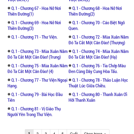
Q.1 - Chương 67 - Hoa Nở Nơi
Q.1 - Chương 68 - Hoa Nở Nơi
Thiên Đường(1)
Thiên Đường(2)
Q.1 - Chương 69 - Hoa Nở Nơi
Q.1 - Chương 70 - Cáo Biệt Ngõ
Thiên Đường(3)
Quen.
Q.1 - Chương 71 - Thư Viện.
Q.1 - Chương 72 - Mùa Xuân Năm
Đó Ta Cắt Một Cân Đào! (Thượng)
Q.1 - Chương 73 - Mùa Xuân Năm
Q.1 - Chương 74 - Mùa Xuân Năm
Đó Ta Cắt Một Cân Đào! (Trung)
Đó Ta Cắt Một Cân Đào! (Hạ)
Q.1 - Chương 75 - Mùa Xuân Năm
Q.1 - Chương 76 - Tia Chớp Màu
Đó Ta Cắt Một Cân Đào! (4)
Đen Cùng Dây Cung Hòa Tấu.
Q.1 - Chương 77 - Thư Viện Ngoại
Q.1 - Chương 78 - Thảo Luận Học
Hạng.
Thuật Lúc Giữa Chiều.
Q.1 - Chương 79 - Bài Học Đầu
Q.1 - Chương 80 - Thanh Xuân Ơi
Tiên
Hỡi Thanh Xuân
Q.1 - Chương 81 - Vị Giáo Thụ
Người Yên Trong Thư Viện.
1
2
3
4
5
Cuối
Chọn trang