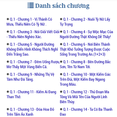
đường ở vẫn càng không ngừng mình phủ
Danh sách chương
định cùng với bị người khác phủ định, thẳng
đến ngày hôm trước ta mới cuối cùng xác
Q.1 - Chương 1 - Vị Thành Có
Q.1 - Chương 2 - Nuôi Tỳ Nữ Lấy
nhận chính mình muốn viết cái gì, muốn
Mưa, Thiếu Niên Có Tỳ Nữ .
Tự Trọng
viết ra cái dạng gì đích kính nhi đến. Đây là
Q.1 - Chương 3 - Nói Giỏi Viết Giỏi
Q.1 - Chương 4 - Sự Mộc Mạc Của
rất nghiêm túc tự hỏi sau khi đích kết quả,
- Thiếu Niên Nghèo Xác.
Người Đường Thật Không Dễ Thấy!
tin tưởng hẳn là phù hợp ta hiện có năng
Q.1 - Chương 5 - Người Đường
Q.1 - Chương 6 - Nơi Biên Thành
lực đích điều kiện tốt nhất tuyển chọn, ta tin
Không Điển Hình Không Thích Nghĩ
Thật Khó Tưởng Tượng Được Cuộc
tưởng mình có thể viết xong.
Đến Trăng Sao.
Sống Trong Trường An.(1+2+3)
Q.1 - Chương 7 - Đêm Uống Rượu,
Q.1 - Chương 8 - Bên Đường Bắc
Về phần Tướng Dạ cái này chắc chắn bị vô
Mơ Thấy Một Vùng Biển Cả.
Sơn, Tên Từ Nam Tới.
số người đau nhức mạ đích tên sách. . . Cũng
Q.1 - Chương 9 - Những Thị Vệ
Q.1 - Chương 10 - Một Kiếm Gác
thật sự không có cách nào, tên sách suy
Tâm Như Đá Tảng.
Trên Đùi, Một Kiếm Bay Ngang
Trong Máu.
nghĩ rất nhiều, không có một tất cả mọi
người có thể thoả mãn, như vậy cuối cùng
Q.1 - Chương 11 - Kiếm Ai Đang
Q.1 - Chương 12 - Thủ Đoạn Ma
Than Thở.
Tông Và Mũi Tên Của Người Lính
cũng chỉ hảo thiêu một cái có thể làm cho ta
Biên Thùy.
tương đối hài lòng đích, mặt khác trịnh
Q.1 - Chương 13 - Đóa Hoa Đỏ
Q.1 - Chương 14 - Ta Có Ba Thanh
trọng báo cáo, nên thư tên sách xuất từ thư
Trên Tấm Áo Xanh
Đao
hữu mực mặc mà tay. Mời bạn đọc chiêm