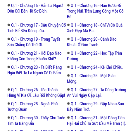
Q.1 - Chương 15 - Hắn Là Người
Q.1 - Chương 16 - Hắn Bước Đi
nghiệm hoặc cùng trải nghiệm truyện tiên
Đốn Củi Bên Hồ Sơ Bích.
Trong Núi, Trên Lưng Cõng Một Cô
hiệp khác: Đại Đạo Độc Hành và Chân Linh
Bé.
Cửu Biến.
Q.1 - Chương 17 - Câu Chuyện Cổ
Q.1 - Chương 18 - Chỉ Vì Cô Quá
Tích Kể Bên Đống Lửa.
Xinh Đẹp Mà Ra.
Q.1 - Chương 19 - Trong Tuyết
Q.1 - Chương 20 - Cánh Đào
Sơn Chẳng Có Thứ Gì.
Khuất Ở Góc Tranh.
Q.1 - Chương 21 - Hỏi Đạo Nào
Q.1 - Chương 22 - Học Tập Trên
Không Còn Trong Khuôn Khổ?
Đường.
Q.1 - Chương 23 - Ta Biết Rằng
Q.1 - Chương 24 - Kẻ Khó Chiều.
Ngài Biết Ta Là Người Có Dị Bẩm...
Q.1 - Chương 25 - Một Giấc
Mộng.
Q.1 - Chương 26 - Tòa Thành
Q.1 - Chương 27 - Ta Cùng Trường
Hùng Vĩ Kia Ơi, Lâu Rồi Không Gặp!
An Vui Ngày Gặp Lại.
Q.1 - Chương 28 - Ngoài Phủ
Q.1 - Chương 29 - Gặp Nhau Sau
Tướng Quân
Bảy Năm Trời.
Q.1 - Chương 30 - Thấy Chu Tước
Q.1 - Chương 31 - Một Đồng Tiền
Tim Ta Băng Giá
Hại Hai Chủ Tớ Sứt Đầu Mẻ Trán (1).