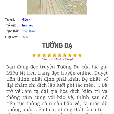
Tác giả:
Miêu Nị
Thể loại:
Tiên hiệp
Trạng thái:
Hoàn thành
Lượt xem:
85859
TƯỚNG DẠ
Đánh giá:
10
/
10
từ
0
lượt
Bạn đang đọc truyện Tướng Dạ của tác giả
Miêu Nị trên trang đọc truyện online. Duyệt
tiền thỉnh nhất định phải khán Đệ nhất: vĩ
đại chăm chỉ đích lão lười phì tác mèo. . . Đã
trở về.Cảm tạ đại gia hỏa đích kiên trì và
thông cảm cùng với bảo vệ, thỉnh sau đó
tiếp tục thông cảm cập bảo vệ, ta mặc dù
không phải kiều hoa, nhưng thật là có tự ti