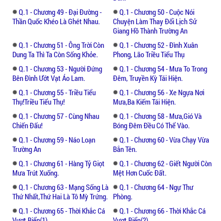
Q.1 - Chương 49 - Đại Đường -
Q.1 - Chương 50 - Cuộc Nói
Thần Quốc Khéo Là Ghét Nhau.
Chuyện Làm Thay Đổi Lịch Sử
Giang Hồ Thành Trường An
Q.1 - Chương 51 - Ông Trời Còn
Q.1 - Chương 52 - Đình Xuân
Dung Ta Thì Ta Còn Sống Khỏe.
Phong, Lão Triều Tiểu Thụ
Q.1 - Chương 53 - Người Đứng
Q.1 - Chương 54 - Mưa To Trong
Bên Đình Ướt Vạt Áo Lam.
Đêm, Truyền Kỳ Tái Hiện.
Q.1 - Chương 55 - Triều Tiểu
Q.1 - Chương 56 - Xe Ngựa Nơi
Thụ!triều Tiểu Thụ!
Mưa,ba Kiếm Tái Hiện.
Q.1 - Chương 57 - Cùng Nhau
Q.1 - Chương 58 - Mưa,gió Và
Chiến Đấu!
Bóng Đêm Đều Có Thể Vào.
Q.1 - Chương 59 - Náo Loạn
Q.1 - Chương 60 - Vừa Chạy Vừa
Trường An
Bắn Tên.
Q.1 - Chương 61 - Hàng Tỷ Giọt
Q.1 - Chương 62 - Giết Người Còn
Mưa Trút Xuống.
Mệt Hơn Cuốc Đất.
Q.1 - Chương 63 - Mạng Sống Là
Q.1 - Chương 64 - Ngự Thư
Thứ Nhất,thứ Hai Là Tô Mỳ Trứng.
Phòng.
Q.1 - Chương 65 - Thời Khắc Cá
Q.1 - Chương 66 - Thời Khắc Cá
Vượt Biển(1)
Vượt Biển(2)