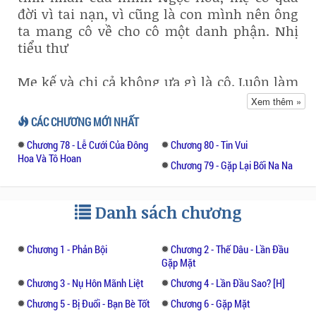
đời vì tai nạn, vì cũng là con mình nên ông
ta mang cô về cho cô một danh phận. Nhị
tiểu thư
Mẹ kế và chị cả không ưa gì là cô. Luôn làm
khó cô, từ nhỏ cô đã bao giờ nhận được sự
Xem thêm »
yêu thương từ cha mình? Không hề ông ta
CÁC CHƯƠNG MỚI NHẤT
cũng như họ, chán ghét cô vậy
Chương 78 - Lễ Cưới Của Đông
Chương 80 - Tin Vui
Hoa Và Tô Hoan
Lâm Giai Ninh là chị gái cùng cha khác mẹ
Chương 79 - Gặp Lại Bối Na Na
của cô, cũng chính là đại tiểu thư của Lâm
gia. Cô ta cũng là một đại minh tinh nổi
Danh sách chương
tiếng trong showbiz. Là nữ thần trong lòng
của tất cả mọi người
Chương 1 - Phản Bội
Chương 2 - Thế Dâu - Lần Đầu
Gặp Mặt
Cô và Mạc Thiếu Khanh yêu nhau rất lâu
rồi, Lâm gia và Mạc gia cũng tác hợp cho cả
Chương 3 - Nụ Hôn Mãnh Liệt
Chương 4 - Lần Đầu Sao? [H]
hai nhưng đến một ngày vì ước mơ nên cô
Chương 5 - Bị Đuổi - Bạn Bè Tốt
Chương 6 - Gặp Mặt