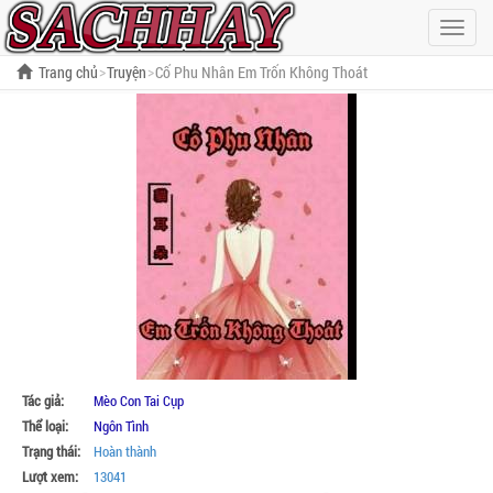
Hiện
menu
Trang chủ
Truyện
Cố Phu Nhân Em Trốn Không Thoát
Tác giả:
Mèo Con Tai Cụp
Thể loại:
Ngôn Tình
Trạng thái:
Hoàn thành
Lượt xem:
13041