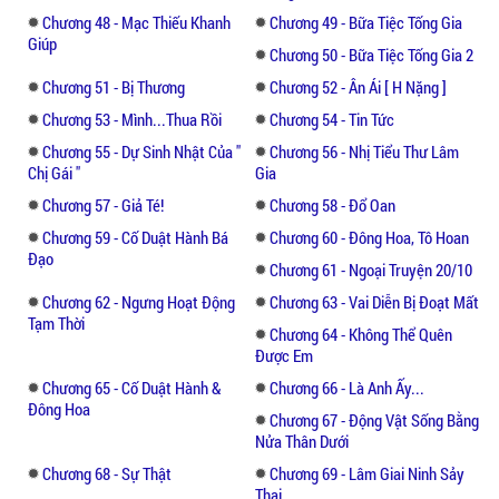
Chương 48 - Mạc Thiếu Khanh
Chương 49 - Bữa Tiệc Tống Gia
Giúp
Chương 50 - Bữa Tiệc Tống Gia 2
Chương 51 - Bị Thương
Chương 52 - Ân Ái [ H Nặng ]
Chương 53 - Mình...thua Rồi
Chương 54 - Tin Tức
Chương 55 - Dự Sinh Nhật Của "
Chương 56 - Nhị Tiểu Thư Lâm
Chị Gái "
Gia
Chương 57 - Giả Té!
Chương 58 - Đổ Oan
Chương 59 - Cố Duật Hành Bá
Chương 60 - Đông Hoa, Tô Hoan
Đạo
Chương 61 - Ngoại Truyện 20/10
Chương 62 - Ngưng Hoạt Động
Chương 63 - Vai Diễn Bị Đoạt Mất
Tạm Thời
Chương 64 - Không Thể Quên
Được Em
Chương 65 - Cố Duật Hành &
Chương 66 - Là Anh Ấy...
Đông Hoa
Chương 67 - Động Vật Sống Bằng
Nửa Thân Dưới
Chương 68 - Sự Thật
Chương 69 - Lâm Giai Ninh Sảy
Thai