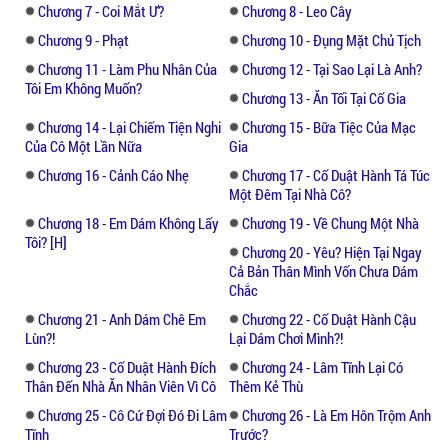
đã du học. Bỏ lại Mạc Thiếu Khanh ở lại một
Chương 7 - Coi Mắt Ư?
Chương 8 - Leo Cây
mình, Mạc Thiếu Khanh bảo rằng mình yêu
Chương 9 - Phạt
Chương 10 - Đụng Mặt Chủ Tịch
cô và sẽ đợi cô...
Chương 11 - Làm Phu Nhân Của
Chương 12 - Tại Sao Lại Là Anh?
Tôi Em Không Muốn?
Vài năm trôi qua cô đã hai mươi lăm tuổi, là
Chương 13 - Ăn Tối Tại Cố Gia
người phụ nữ đã trưởng thành và xinh đẹp
Chương 14 - Lại Chiếm Tiện Nghi
Chương 15 - Bữa Tiệc Của Mạc
hơn hẵng lúc cô sang nước ngoài du học
Của Cô Một Lần Nữa
Gia
Chương 16 - Cảnh Cáo Nhẹ
Chương 17 - Cố Duật Hành Tá Túc
Chương trình học đã hoàn tất cô lập tức bay
Một Đêm Tại Nhà Cô?
về Trung Quốc gặp người cô yêu, máy bay
Chương 18 - Em Dám Không Lấy
Chương 19 - Về Chung Một Nhà
vừa đáp xuống cô liền lấy máy gọi cho Mạc
Tôi? [H]
Chương 20 - Yêu? Hiện Tại Ngay
Thiếu Khanh nhưng lại không ai nhấc máy
Cả Bản Thân Mình Vốn Chưa Dám
Chắc
Thôi thì tự mình bắt xe về vậy, tạo bất ngờ
Chương 21 - Anh Dám Chê Em
Chương 22 - Cố Duật Hành Cậu
cho anh ấy...
Lùn?!
Lại Dám Chơi Mình?!
Chương 23 - Cố Duật Hành Đích
Chương 24 - Lâm Tĩnh Lại Có
Chiếc xe dừng tại một căn biệt thự, đây
Thân Đến Nhà Ăn Nhân Viên Vì Cô
Thêm Kẻ Thù
chính là nhà của cô và Mạc Thiếu Khanh.
Chương 25 - Cô Cứ Đợi Đó Đi Lâm
Chương 26 - Là Em Hôn Trộm Anh
Mở cửa bước vào nhà. Trong nhà yên tĩnh
Tĩnh
Trước?