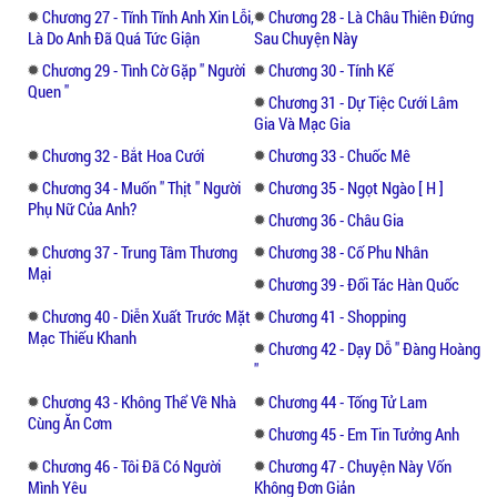
không thấy một bóng dáng ai cả
Chương 27 - Tĩnh Tĩnh Anh Xin Lỗi,
Chương 28 - Là Châu Thiên Đứng
Là Do Anh Đã Quá Tức Giận
Sau Chuyện Này
Chương 29 - Tình Cờ Gặp " Người
Chương 30 - Tính Kế
Quen "
Chương 31 - Dự Tiệc Cưới Lâm
Gia Và Mạc Gia
Chương 32 - Bắt Hoa Cưới
Chương 33 - Chuốc Mê
Chương 34 - Muốn " Thịt " Người
Chương 35 - Ngọt Ngào [ H ]
Phụ Nữ Của Anh?
Chương 36 - Châu Gia
Chương 37 - Trung Tâm Thương
Chương 38 - Cố Phu Nhân
Mại
Chương 39 - Đối Tác Hàn Quốc
Chương 40 - Diễn Xuất Trước Mặt
Chương 41 - Shopping
Mạc Thiếu Khanh
Chương 42 - Dạy Dỗ " Đàng Hoàng
"
Chương 43 - Không Thể Về Nhà
Chương 44 - Tống Tử Lam
Cùng Ăn Cơm
Chương 45 - Em Tin Tưởng Anh
Chương 46 - Tôi Đã Có Người
Chương 47 - Chuyện Này Vốn
Mình Yêu
Không Đơn Giản