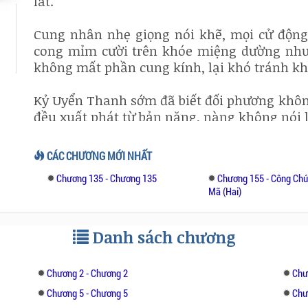
lát.”
Cung nhân nhẹ giọng nói khẽ, mọi cử động
cong mỉm cười trên khóe miệng dường như
không mất phần cung kính, lại khó tránh khỏ
Kỷ Uyển Thanh sớm đã biết đối phương không 
đều xuất phát từ bản năng, nàng không nói lời
Hai người không tiếp tục nói chuyện, Kỷ U
CÁC CHƯƠNG MỚI NHẤT
giá cung điện rộng lớn phía trước. Bề mặt 
Chương 135 - Chương 135
Chương 155 - Công Chú
đỏ thẫm, cột trụ hành lang màu đỏ hồng 
Mã (Hai)
hết, trên giữa chính điện treo một tấm biển
được khắc vây trên chữ lớn mạ vàng, “Khôn 
Danh sách chương
Chương 2 - Chương 2
Chư
Chương 5 - Chương 5
Chư