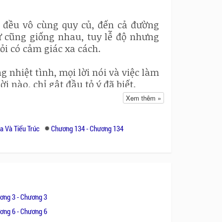
 đều vô cùng quy củ, đến cả đường
 cũng giống nhau, tuy lễ độ nhưng
i có cảm giác xa cách.
nhiệt tình, mọi lời nói và việc làm
 nào, chỉ gật đầu tỏ ý đã biết.
Xem thêm »
yển Thanh ngước mắt bình tĩnh đánh
rộng chín gian, tấm bình phong màu
a Và Tiểu Trúc
Chương 134 - Chương 134
to đến mức một người không thể ôm
 xanh da trời, ba con rồng sống động
Ninh Cung”.
ơng 3 - Chương 3
ơng 6 - Chương 6