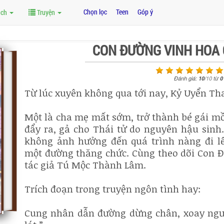
Chọn lọc
Teen
Góp ý
ách
Truyện
CON ĐƯỜNG VINH HOA 
Đánh giá:
10
/
10
từ
0
Từ lúc xuyên không qua tới nay, Kỷ Uyển Th
Một là cha mẹ mất sớm, trở thành bé gái mồ
đẩy ra, gả cho Thái tử do nguyên hậu sin
không ảnh hưởng đến quá trình nàng đi l
một đường thăng chức. Cùng theo dõi Con Đ
tác giả Tú Mộc Thành Lâm.
Trích đoạn trong truyện ngôn tình hay:
Cung nhân dẫn đường dừng chân, xoay người 