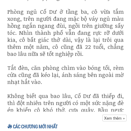
Phòng ngủ Cố Dư ở tầng ba, cô vừa tắm
xong, trên người đang mặc bộ váy ngủ màu
hồng ngắn ngang đùi, ngồi trên giường sấy
tóc. Nhìn thành phố vẫn đang rực rỡ dưới
kia, cô bất giác thở dài, vậy là lại trôi qua
thêm một năm, cô cũng đã 22 tuổi, chẳng
bao lâu nữa sẽ tốt nghiệp rồi.
Tắt đèn, căn phòng chìm vào bóng tối, rèm
cửa cũng đã kéo lại, ánh sáng bên ngoài mờ
nhạt hắt vào.
Không biết qua bao lâu, Cố Dư đã thiếp đi,
thì đột nhiên trên người có một sức nặng đè
ép khiến cô khó thở, cựa quậy. Bầu ngực
mềm mại bị bắt lấy, bàn tay xấu xa từ phía
Xem thêm »
sau bóp nhẹ. Cô giật mình mở mắt, còn
CÁC CHƯƠNG MỚI NHẤT
chưa kịp phản ứng thì mắt đã bị che kín,