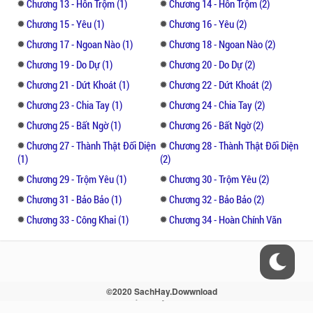
Cố Thần Sinh vùi đầu vào hõm cổ cô, ngửi
Chương 13 - Hôn Trộm (1)
Chương 14 - Hôn Trộm (2)
mùi sữa tắm trên da thịt cô, bàn tay tiến vào
Chương 15 - Yêu (1)
Chương 16 - Yêu (2)
trong quần lót,
Chương 17 - Ngoan Nào (1)
Chương 18 - Ngoan Nào (2)
Chương 19 - Do Dự (1)
Chương 20 - Do Dự (2)
"Có anh đây, em sợ gì?"
Chương 21 - Dứt Khoát (1)
Chương 22 - Dứt Khoát (2)
Ngón trỏ cô vuốt khẽ lông mày anh, điểm
Chương 23 - Chia Tay (1)
Chương 24 - Chia Tay (2)
nhẹ một cái,
Chương 25 - Bất Ngờ (1)
Chương 26 - Bất Ngờ (2)
Chương 27 - Thành Thật Đối Diện
Chương 28 - Thành Thật Đối Diện
"Hư hỏng."
(1)
(2)
Chương 29 - Trộm Yêu (1)
Chương 30 - Trộm Yêu (2)
Cố Thần Sinh cười xấu xa, ngón tay bên dưới
Chương 31 - Bảo Bảo (1)
Chương 32 - Bảo Bảo (2)
lật mở hai cánh hoa, đột ngột chọc vào một
Chương 33 - Công Khai (1)
Chương 34 - Hoàn Chính Văn
cái,
"Tiểu cô nương, giờ mới biết cũng thật là
muộn đi."
©2020 SachHay.Dowwnload
Liên hệ - Điều khoản - Sitemap - RSS