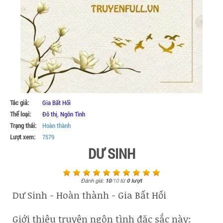
Tác giả:
Gia Bất Hối
Thể loại:
Đô thị
,
Ngôn Tình
Trạng thái:
Hoàn thành
Lượt xem:
7579
DƯ SINH
Đánh giá:
10
/
10
từ
0
lượt
Dư Sinh - Hoàn thành - Gia Bất Hối
Giới thiệu truyện ngôn tình đặc sắc này: