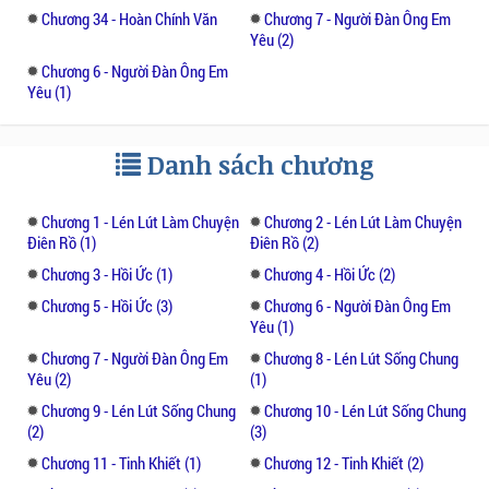
Chương 34 - Hoàn Chính Văn
Chương 7 - Người Đàn Ông Em
tiếp theo là một tiếng cười đè nén vô cùng
Yêu (2)
quen thuộc bên tai,
Chương 6 - Người Đàn Ông Em
Yêu (1)
"Sụyttt...Đoán xem ai nào?"
Cố Dư cáu kỉnh kéo bàn tay đang bịt mắt
Danh sách chương
mình xuống, đưa lên miệng cắn không chút
lưu tình, trước khi buông ra còn day mạnh.
Chương 1 - Lén Lút Làm Chuyện
Chương 2 - Lén Lút Làm Chuyện
Điên Rồ (1)
Điên Rồ (2)
Người đàn ông phía sau rên lên một tiếng,
Chương 3 - Hồi Ức (1)
Chương 4 - Hồi Ức (2)
hô hấp phả vào cổ cô nóng rực. Bàn tay to từ
Chương 5 - Hồi Ức (3)
Chương 6 - Người Đàn Ông Em
ngực cô men theo đường cong mê người,
Yêu (1)
vuốt dọc từ đùi lên, thoáng chốc, váy ngủ đã
Chương 7 - Người Đàn Ông Em
Chương 8 - Lén Lút Sống Chung
bị anh kéo lên tận thắt lưng.
Yêu (2)
(1)
Chương 9 - Lén Lút Sống Chung
Chương 10 - Lén Lút Sống Chung
Cố Dư ngăn anh lại, "Đang ở trong nhà, anh
(2)
(3)
cũng không thể đứng đắn một chút sao?"
Chương 11 - Tinh Khiết (1)
Chương 12 - Tinh Khiết (2)