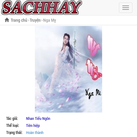
Hiện
menu
Trang chủ
Truyện
Nga Mỵ
Tác giả:
Nhan Tiểu Ngôn
Thể loại:
Tiên hiệp
Trạng thái:
Hoàn thành