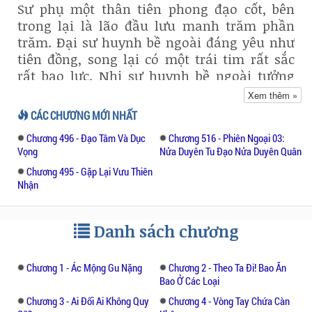
Sư phụ một thân tiên phong đạo cốt, bên
trong lại là lão đầu lưu manh trăm phần
trăm. Đại sư huynh bề ngoài đáng yêu như
tiên đồng, song lại có một trái tim rất sắc
rất bạo lực. Nhị sư huynh bề ngoài tưởng
tao nhã, nhưng không che dấu được đầy
Xem thêm »
bụng lả lơi và âm hiểm. Tam sư tỷ quyến rũ
CÁC CHƯƠNG MỚI NHẤT
yêu mị mê người, thực ra lại là một bà nam
Chương 496 - Đạo Tâm Và Dục
Chương 516 - Phiên Ngoại 03:
nhân vô cùng dã man. Tứ sư huynh được
Vọng
Nửa Duyên Tu Đạo Nửa Duyên Quân
người bên ngoài khen là kinh tài tuyệt diễm,
Chương 495 - Gặp Lại Vưu Thiên
bản thân lại kiêu ngạo, nhõng nhẽo làm
Nhận
nũng, độc miệng, tham ăn, hiếu chiến.
Một Chu Chu bộ dạng rất thôn quê rất thô lỗ
Danh sách chương
bị ép sống giữa bầy tuấn nam mỹ nữ, áp lực
như núi. Chẳng lẽ đây là trời cao muốn làm
Chương 1 - Ác Mộng Gu Nặng
Chương 2 - Theo Ta Đi! Bao Ăn
nổi bật tâm hồn xinh đẹp của nàng sao?!
Bao Ở Các Loại
May thay nàng chẳng những có thần trư hộ
Chương 3 - Ai Đối Ai Không Quy
Chương 4 - Vòng Tay Chứa Càn
thể, mà còn có tuyệt kỹ hạng nhất —— giả