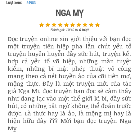
Lượt xem:
54983
NGA MỴ
Đánh giá:
10
/
10
từ
0
lượt
Đọc truyện online xin giới thiệu với bạn đọc
một truyện tiên hiệp pha lẫn chút yếu tố
truyện huyền huyễn đầy sức hút, truyện kết
hợp cả yếu tố võ hiệp, những màn tuyệt
kiếm, những bí mật phép thuật võ công
mang theo cả nét huyền ảo của cõi tiên mơ,
mộng thực. Đây là một truyện mới của tác
giả Nga Mi, đọc truyện bạn đọc sẽ cảm thấy
như đang lạc vào một thế giới kì bí, đầy sức
hút, có những bất ngờ không thể đoán trước
được. Là thực hay là ảo, là mộng mị hay là
hiện hữu đây ??? Mời bạn đọc truyện Nga
Mỵ