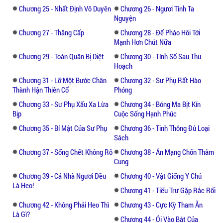
Chương 25 - Nhất Định Vô Duyên
Chương 26 - Ngươi Tình Ta
Nguyện
Chương 27 - Thăng Cấp
Chương 28 - Để Pháo Hôi Tới
Mạnh Hơn Chút Nữa
Chương 29 - Toàn Quân Bị Diệt
Chương 30 - Tính Sổ Sau Thu
Hoạch
Chương 31 - Lỡ Một Bước Chân
Chương 32 - Sư Phụ Rất Hào
Thành Hận Thiên Cổ
Phóng
Chương 33 - Sư Phụ Xấu Xa Lừa
Chương 34 - Bóng Ma Bịt Kín
Bịp
Cuộc Sống Hạnh Phúc
Chương 35 - Bí Mật Của Sư Phụ
Chương 36 - Tinh Thông Đủ Loại
Sách
Chương 37 - Sống Chết Không Rõ
Chương 38 - Án Mạng Chốn Thâm
Cung
Chương 39 - Cả Nhà Ngươi Đều
Chương 40 - Vật Giống Y Chủ
Là Heo!
Chương 41 - Tiểu Trư Gặp Rắc Rối
Chương 42 - Không Phải Heo Thì
Chương 43 - Cực Kỳ Tham Ăn
Là Gì?
Chương 44 - Ói Vào Bát Của