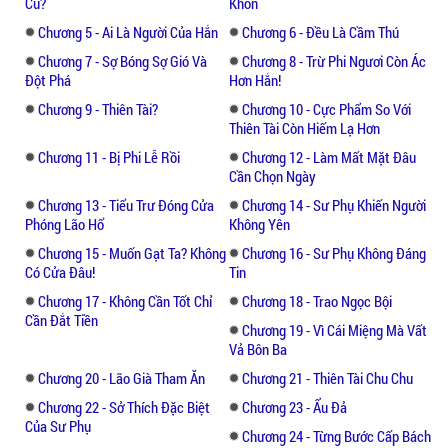
Cũ?
Khôn
trư ăn cọp!
Chương 5 - Ai Là Người Của Hắn
Chương 6 - Đều Là Cầm Thú
Chương 7 - Sợ Bóng Sợ Gió Và
Chương 8 - Trừ Phi Ngươi Còn Ác
“Nga” “Mị” hai chữ này đều là ý tứ miêu tả
Đột Phá
Hơn Hắn!
một người xinh đẹp hơn người. Bất kể là bề
Chương 9 - Thiên Tài?
Chương 10 - Cực Phẩm So Với
ngoài đẹp hay tâm hồn đẹp, đều là một loại
Thiên Tài Còn Hiếm Lạ Hơn
vẻ đẹp cảnh đẹp ý vui. Đây chính là truyện
Chương 11 - Bị Phi Lễ Rồi
Chương 12 - Làm Mất Mặt Đâu
kể về nàng sao, là nét đẹp thuần túy, tinh
Cần Chọn Ngày
khiết sao, có hay không cần phải xác định
Chương 13 - Tiểu Trư Đóng Cửa
Chương 14 - Sư Phụ Khiến Người
chẳng phải là
Phóng Lão Hổ
Không Yên
Chương 15 - Muốn Gạt Ta? Không
Chương 16 - Sư Phụ Không Đáng
Bà ngoại nói: Chu Chu nhà ta là nữ tử xinh
Có Cửa Đâu!
Tin
đẹp nhất trong thiên hạ! Chu Chu trong lòng
Chương 17 - Không Cần Tốt Chỉ
Chương 18 - Trao Ngọc Bội
vô cùng nghi ngờ nhìn kỹ cái bóng nhỏ của
Cần Đắt Tiền
mình trong chậu nước, rốt cuộc là khiếu
Chương 19 - Vì Cái Miệng Mà Vất
Vả Bôn Ba
thẩm mỹ của bà ngoại có vấn đề, hay là
khiếu thẩm mỹ của những người mắng
Chương 20 - Lão Già Tham Ăn
Chương 21 - Thiên Tài Chu Chu
nàng nha đầu xấu kia mới có vấn đề đây?
Chương 22 - Sở Thích Đặc Biệt
Chương 23 - Ẩu Đả
Của Sư Phụ
Chương 24 - Từng Bước Cấp Bách