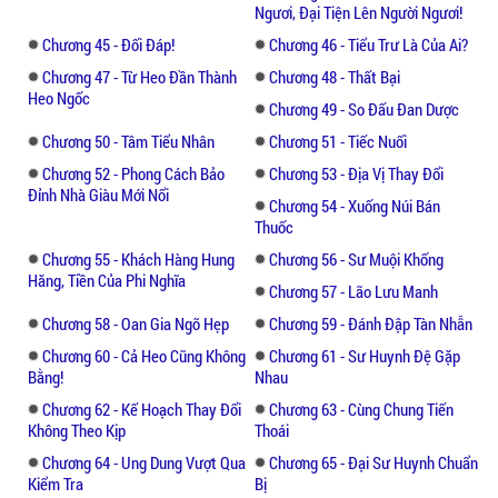
Ngươi, Đại Tiện Lên Người Ngươi!
Chương 45 - Đối Đáp!
Chương 46 - Tiểu Trư Là Của Ai?
Chương 47 - Từ Heo Đần Thành
Chương 48 - Thất Bại
Heo Ngốc
Chương 49 - So Đấu Đan Dược
Chương 50 - Tâm Tiểu Nhân
Chương 51 - Tiếc Nuối
Chương 52 - Phong Cách Bảo
Chương 53 - Địa Vị Thay Đổi
Đỉnh Nhà Giàu Mới Nổi
Chương 54 - Xuống Núi Bán
Thuốc
Chương 55 - Khách Hàng Hung
Chương 56 - Sư Muội Khống
Hăng, Tiền Của Phi Nghĩa
Chương 57 - Lão Lưu Manh
Chương 58 - Oan Gia Ngõ Hẹp
Chương 59 - Đánh Đập Tàn Nhẫn
Chương 60 - Cả Heo Cũng Không
Chương 61 - Sư Huynh Đệ Gặp
Bằng!
Nhau
Chương 62 - Kế Hoạch Thay Đổi
Chương 63 - Cùng Chung Tiến
Không Theo Kịp
Thoái
Chương 64 - Ung Dung Vượt Qua
Chương 65 - Đại Sư Huynh Chuẩn
Kiểm Tra
Bị