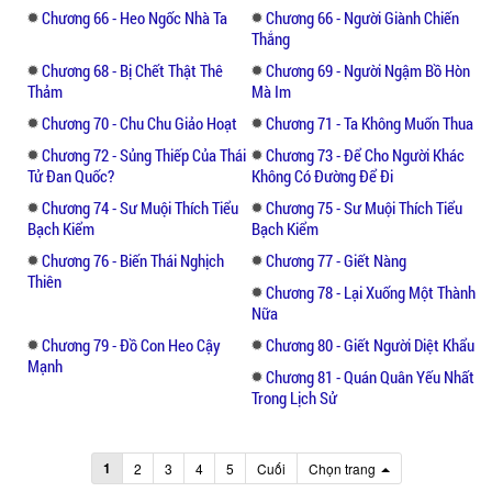
Chương 66 - Heo Ngốc Nhà Ta
Chương 66 - Người Giành Chiến
Thắng
Chương 68 - Bị Chết Thật Thê
Chương 69 - Người Ngậm Bồ Hòn
Thảm
Mà Im
Chương 70 - Chu Chu Giảo Hoạt
Chương 71 - Ta Không Muốn Thua
Chương 72 - Sủng Thiếp Của Thái
Chương 73 - Để Cho Người Khác
Tử Đan Quốc?
Không Có Đường Để Đi
Chương 74 - Sư Muội Thích Tiểu
Chương 75 - Sư Muội Thích Tiểu
Bạch Kiểm
Bạch Kiểm
Chương 76 - Biến Thái Nghịch
Chương 77 - Giết Nàng
Thiên
Chương 78 - Lại Xuống Một Thành
Nữa
Chương 79 - Đồ Con Heo Cậy
Chương 80 - Giết Người Diệt Khẩu
Mạnh
Chương 81 - Quán Quân Yếu Nhất
Trong Lịch Sử
1
2
3
4
5
Cuối
Chọn trang