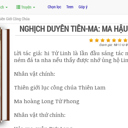
Chọn lọc
Teen
Góp ý
ách
Truyện
iên Giới Công Chúa
NGHỊCH DUYÊN TIÊN-MA: MA HẬU
Đánh giá:
10
/
10
từ
0
Lời tác giả: hi Tử Linh là lần đầu sáng tá
ném đá ta nha nếu thấy được nhớ ủng hộ Lin
Nhân vật chính:
Thiên giới lục công chúa Thiên Lam
Ma hoàng Long Tử Phong
Nhân vật thứ chính: