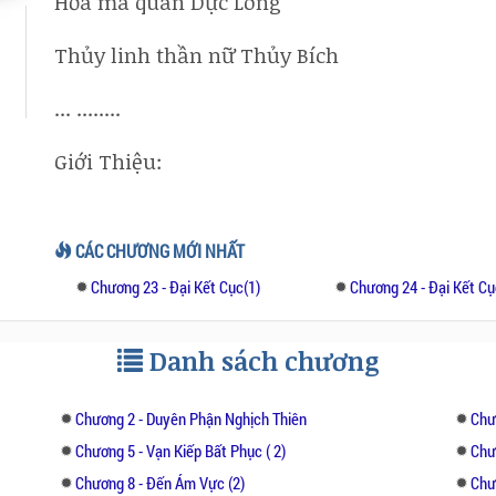
Hỏa ma quân Dực Long
Thủy linh thần nữ Thủy Bích
... ........
Giới Thiệu:
Thiên giới vạn năm trải qua sự yên bình
nghịch duyên xuất hiện chính là khởi nguồn
CÁC CHƯƠNG MỚI NHẤT
ngàn năm và móc nối cho những tính duyên n
Chương 23 - Đại Kết Cục(1)
Chương 24 - Đại Kết Cụ
Nàng là lục công chúa tiên giới, tâm tính 
năm nhưng chưa từng hiểu được tình yêu là 
Danh sách chương
cấm thần tiên động tình, cũng chỉ biết Hỏa 
mà phải rơi vào thảm cảnh. Lòng nàng từ đó
Chương 2 - Duyên Phận Nghịch Thiên
Chư
Hắn là Ma hoàng trong truyền thuyết của th
Chương 5 - Vạn Kiếp Bất Phục ( 2)
Chư
5000 năm. Hắn lạnh lùng, tàn nhẫn. Hắn hận
Chương 8 - Đến Ám Vực (2)
Chư