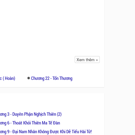
 vốn có cho đến một ngày khi mối
Xem thêm »
 của một trận đại chiến kéo dài mấy
ghịch thiên bắt đầu xuất hiện.
c ( Hoàn)
Chương 22 - Tổn Thương
đơn thuần, ngây thơ, sống hơn 6000
gì. Nàng chỉ biết thiên quy nghiêm
ma quân và thủy linh thần nữ vì tình
 đã đóng băng.
ơng 3 - Duyên Phận Nghịch Thiên (2)
ần tộc viễn cổ, chìm trong giấc ngủ
ơng 6 - Thoát Khỏi Thiên Ma Tế Đàn
 tiên giới bức bách đại ca hắn(Hỏa
ơng 9 - Đại Nam Nhân Không Được Khi Dễ Tiểu Hài Tử!