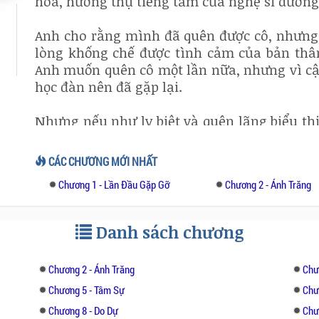
hoa, hưởng thụ tiếng tăm của nghệ sĩ dương
Anh cho rằng mình đã quên được cô, nhưng 
lòng khống chế được tình cảm của bản thân,
Anh muốn quên cô một lần nữa, nhưng vì cậ
học đàn nên đã gặp lại.
Nhưng nếu như ly biệt và quên lãng biểu thị 
có lẽ sẽ đại biểu bắt đầu. Tô Vy Trần và S
như những đầu ngón tay diễn tấu trên nhữn
CÁC CHƯƠNG MỚI NHẤT
phút chốc đã cách rất xa. Gặp lại nhau sau 
Chương 1 - Lần Đầu Gặp Gỡ
Chương 2 - Ánh Trăng
cuộc sống hạnh phúc, hay lại là một sự mất 
Tô Vy Trần, phải có bao nhiêu kiên cường,
Danh sách chương
không quên với em.
Chương 2 - Ánh Trăng
Chư
Chương 5 - Tâm Sự
Chư
Chương 8 - Do Dự
Chươ