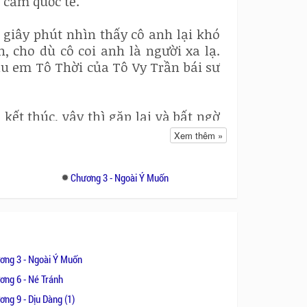
 cầm quốc tế.
giây phút nhìn thấy cô anh lại khó
 cho dù cô coi anh là người xa lạ.
u em Tô Thời của Tô Vy Trần bái sư
kết thúc, vậy thì gặp lại và bất ngờ
ở An Thành, hai con người này giống
Xem thêm »
g phím đàn, gần kề như vậy, nhưng
nghìn trùng xa cách, là bắt đầu một
Chương 3 - Ngoài Ý Muốn
đi?
 mới có thể buông bỏ sự nhung nhớ
ơng 3 - Ngoài Ý Muốn
ơng 6 - Né Tránh
ng 9 - Dịu Dàng (1)