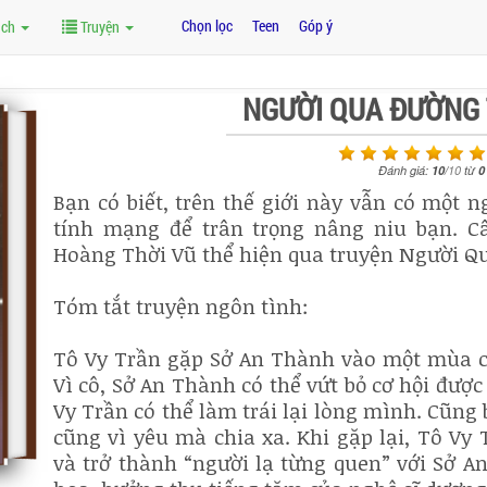
Chọn lọc
Teen
Góp ý
ách
Truyện
NGƯỜI QUA ĐƯỜNG
Đánh giá:
10
/
10
từ
0
Bạn có biết, trên thế giới này vẫn có một 
tính mạng để trân trọng nâng niu bạn. C
Hoàng Thời Vũ thể hiện qua truyện Người 
Tóm tắt truyện ngôn tình:
Tô Vy Trần gặp Sở An Thành vào một mùa có
Vì cô, Sở An Thành có thể vứt bỏ cơ hội đượ
Vy Trần có thể làm trái lại lòng mình. Cũng
cũng vì yêu mà chia xa. Khi gặp lại, Tô Vy
và trở thành “người lạ từng quen” với Sở A