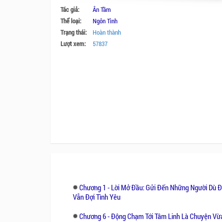
Tác giả:
Ân Tầm
Thể loại:
Ngôn Tình
Trạng thái:
Hoàn thành
Lượt xem:
57837
Chương 1 - Lời Mở Đầu: Gửi Đến Những Người Dù 
Vẫn Đợi Tình Yêu
Chương 6 - Động Chạm Tới Tâm Linh Là Chuyện Vừ