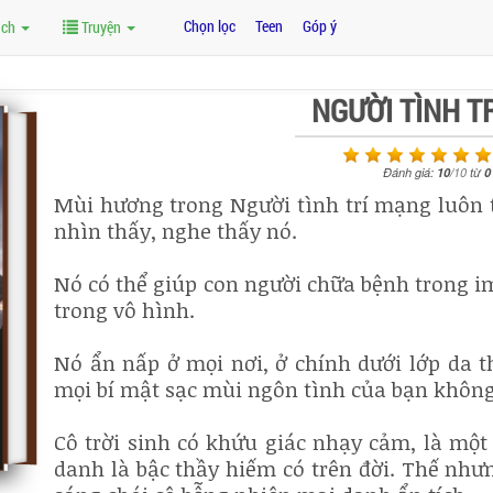
Chọn lọc
Teen
Góp ý
ách
Truyện
NGƯỜI TÌNH T
Đánh giá:
10
/
10
từ
0
Mùi hương trong Người tình trí mạng luôn t
nhìn thấy, nghe thấy nó.
Nó có thể giúp con người chữa bệnh trong i
trong vô hình.
Nó ẩn nấp ở mọi nơi, ở chính dưới lớp da t
mọi bí mật sạc mùi ngôn tình của bạn không 
Cô trời sinh có khứu giác nhạy cảm, là mộ
danh là bậc thầy hiếm có trên đời. Thế nhưn