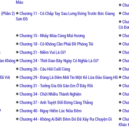
nên, tôi có thể kiểm soát người trong thinh 
Máu
Chư
 (Phần 2)
Chương 11 - Cô Chắp Tay Sau Lưng Đứng Trước Bức Giang
Chư
Tác phẩm tiểu thuyết tình yêu lần đầu đề 
Sơn Đồ
Chư
khuất của bí mật nơi góc tối, cảm nhận một 
Cô Đơ
Chương 15 - Nhảy Múa Cùng Mùi Hương
Chư
Chương 18 - Cô Không Cần Phải Đề Phòng Tôi
Chư
c
Chương 21 - Niềm Vui Là Gì?
Chư
oàn Không
Chương 24 - Thời Gian Bảy Ngày Có Nghĩa Là Gì?
Chư
Chương 26 - Câu Hỏi Cuối Cùng
Chư
ối Với
Chương 29 - Đúng Là Điên Mới Tin Một Kẻ Lừa Đảo Giang Hồ
Chư
Chương 31 - Tưởng Gia Đã Gán Em Ở Đây Rồi
Chư
Chương 34 - Chửi Nhiều Thành Nghiện
Chư
Chương 37 - Anh Tuyệt Đối Đừng Căng Thẳng
Chư
?
Chương 40 - Nguy Hiểm Lúc Nửa Đêm
Chư
Chương 44 - Không Ai Biết Đêm Đó Đã Xảy Ra Chuyện Gì
Chư
Khác 