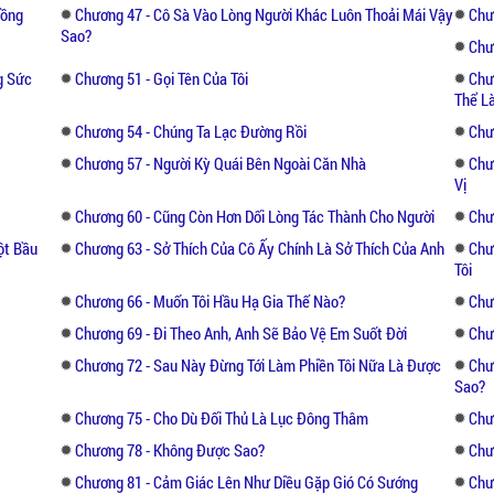
hồng
Chương 47 - Cô Sà Vào Lòng Người Khác Luôn Thoải Mái Vậy
Chư
Sao?
Chư
g Sức
Chương 51 - Gọi Tên Của Tôi
Chư
Thể L
Chương 54 - Chúng Ta Lạc Đường Rồi
Chư
Chương 57 - Người Kỳ Quái Bên Ngoài Căn Nhà
Chư
Vị
Chương 60 - Cũng Còn Hơn Dối Lòng Tác Thành Cho Người
Chư
ột Bầu
Chương 63 - Sở Thích Của Cô Ấy Chính Là Sở Thích Của Anh
Chư
Tôi
Chương 66 - Muốn Tôi Hầu Hạ Gia Thế Nào?
Chư
Chương 69 - Đi Theo Anh, Anh Sẽ Bảo Vệ Em Suốt Đời
Chư
Chương 72 - Sau Này Đừng Tới Làm Phiền Tôi Nữa Là Được
Chư
Sao?
Chương 75 - Cho Dù Đối Thủ Là Lục Đông Thâm
Chư
Chương 78 - Không Được Sao?
Chư
Chương 81 - Cảm Giác Lên Như Diều Gặp Gió Có Sướng
Chư