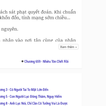
ách sát phạt quyết đoán. Khi chuẩn
o khốn đốn, tính mạng sớm chiều...
o nguyên.
m nhập vào nơi tận cùng của nhân
Xem thêm »
.
Chương 659 - Nhiêu Tôn Chết Rồi
ền ngàn năm bất ngờ tái xuất giang
Một cổ thành ngàn năm ẩn mình dưới
ong hang động. Đọc truyện sẽ rõ gỗ
 kép thật thật giả giả…
ơng 3 - Có Người Tai To Mặt Lớn Đến
ng có vẻ chẳng hề dính líu tới nhau,
ơng 5 - Con Người Lục Đông Thâm, Nguy Hiểm
hông thể trốn tránh mùi hương, thế
ơng 8 - Anh Lục Nói, Chỉ Cần Cô Tưởng Vui Là Được