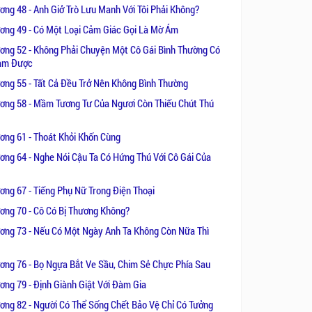
ơng 48 - Anh Giở Trò Lưu Manh Với Tôi Phải Không?
ơng 49 - Có Một Loại Cảm Giác Gọi Là Mờ Ám
ơng 52 - Không Phải Chuyện Một Cô Gái Bình Thường Có
àm Được
ơng 55 - Tất Cả Đều Trở Nên Không Bình Thường
ơng 58 - Mầm Tương Tư Của Ngươi Còn Thiếu Chút Thú
ơng 61 - Thoát Khỏi Khốn Cùng
ơng 64 - Nghe Nói Cậu Ta Có Hứng Thú Với Cô Gái Của
ơng 67 - Tiếng Phụ Nữ Trong Điện Thoại
ơng 70 - Cô Có Bị Thương Không?
ơng 73 - Nếu Có Một Ngày Anh Ta Không Còn Nữa Thì
ơng 76 - Bọ Ngựa Bắt Ve Sầu, Chim Sẻ Chực Phía Sau
ơng 79 - Định Giành Giật Với Đàm Gia
ơng 82 - Người Có Thể Sống Chết Bảo Vệ Chỉ Có Tưởng