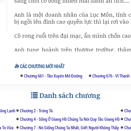
sáng chói cô bỗng nhiên mai danh ẩn tích....
Anh là một doanh nhân của Lục Môn, tính c
bị ngồi lên đỉnh cao quyền lực thì lại rơi và
Cô rong ruổi trên đại mạc, ẩn mình chốn ca
Anh tung hoành trên thương trường, thâ
tính.
CÁC CHƯƠNG MỚI NHẤT
Gặp gỡ, tất cả đều không phải là ngẫu nhiên
Chương 661 - Tần Xuyên Mở Đường
Chương 676 - Vĩ Thanh
Một bí kíp chế tạo mùi hương đã thất truy
hồ, cất giấu tấm bản đồ giang sơn tà khí.
Danh sách chương
nước sâu, một quan tài thần bí trôi nổi tr
tương tư của đôi trai gái si tình, một cô đào
Đông Lạnh
Chương 2 - Trúng Tà
Chư
Trùng trùng lớp lớp những sự kiện ly kỳ trô
Chương 4 - Sống Ở Giang Hồ Chúng Ta Nói Quy Tắc Giang Hồ
Chư
kỳ thực đều gắn chặt với mùi hương.Người k
a To Vừa
Chương 7 - Nó Giống Chúng Ta Nhất, Giết Người Không Thấy
Chư