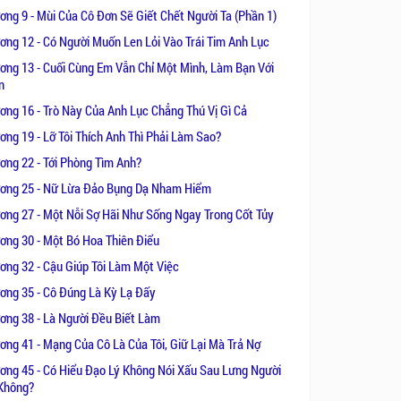
lặng.
ơng 9 - Mùi Của Cô Đơn Sẽ Giết Chết Người Ta (Phần 1)
ơng 12 - Có Người Muốn Len Lỏi Vào Trái Tim Anh Lục
cập sâu tới “mùi hương”, những góc
ơng 13 - Cuối Cùng Em Vẫn Chỉ Một Mình, Làm Bạn Với
cảnh giới học thuật về mùi.
n
ơng 16 - Trò Này Của Anh Lục Chẳng Thú Vị Gì Cả
ơng 19 - Lỡ Tôi Thích Anh Thì Phải Làm Sao?
ơng 22 - Tới Phòng Tìm Anh?
ơng 25 - Nữ Lừa Đảo Bụng Dạ Nham Hiểm
ơng 27 - Một Nỗi Sợ Hãi Như Sống Ngay Trong Cốt Tủy
ơng 30 - Một Bó Hoa Thiên Điểu
ơng 32 - Cậu Giúp Tôi Làm Một Việc
ơng 35 - Cô Đúng Là Kỳ Lạ Đấy
ơng 38 - Là Người Đều Biết Làm
ơng 41 - Mạng Của Cô Là Của Tôi, Giữ Lại Mà Trả Nợ
ơng 45 - Có Hiểu Đạo Lý Không Nói Xấu Sau Lưng Người
Không?