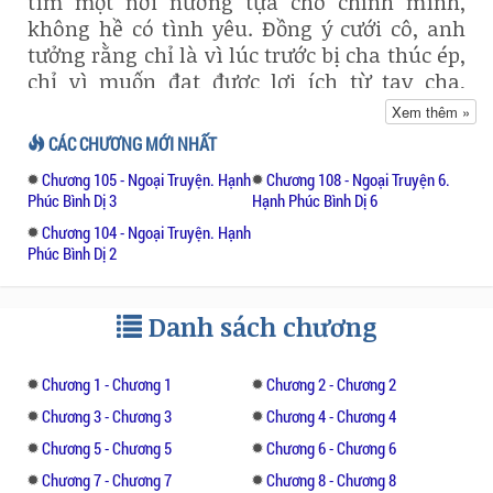
tìm một nơi nương tựa cho chính mình,
không hề có tình yêu. Đồng ý cưới cô, anh
tưởng rằng chỉ là vì lúc trước bị cha thúc ép,
chỉ vì muốn đạt được lợi ích từ tay cha,
không hề có tình yêu.
Xem thêm »
CÁC CHƯƠNG MỚI NHẤT
Hai người kết hôn đã ba năm, ở trong mắt
Chương 105 - Ngoại Truyện. Hạnh
Chương 108 - Ngoại Truyện 6.
mọi người anh vẫn là một người đàn ông
Phúc Bình Dị 3
Hạnh Phúc Bình Dị 6
độc thân hoàng kim như lúc trước, đây là
Chương 104 - Ngoại Truyện. Hạnh
thành công của anh hay là thất bại của cô?
Phúc Bình Dị 2
Cô như con chim sẻ bị nhốt trong lồng son,
đợi có người tìm thấy, thả đi.
Danh sách chương
Cha chồng đột ngột ra đi, khiến cô ở giữa đại
gia đình giàu sang quyền thế này thoáng
Chương 1 - Chương 1
Chương 2 - Chương 2
chốc không còn chỗ dựa, cô bắt đầu chờ anh
Chương 3 - Chương 3
Chương 4 - Chương 4
mở miệng nói chia tay. Không ngờ anh lại
nói, “Chúng mình sinh con đi”. Cô cho rằng
Chương 5 - Chương 5
Chương 6 - Chương 6
mình có thể lạnh nhạt đối mặt với mọi
Chương 7 - Chương 7
Chương 8 - Chương 8