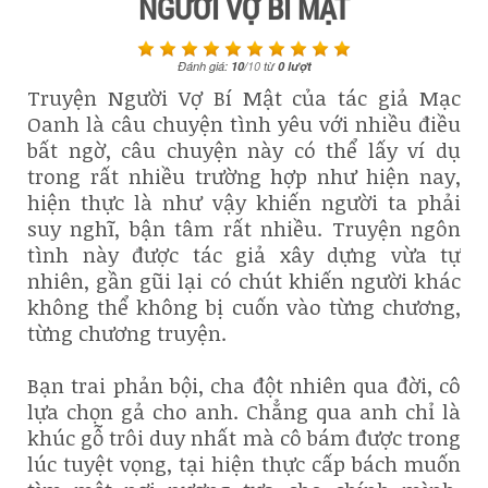
NGƯỜI VỢ BÍ MẬT
Đánh giá:
10
/
10
từ
0
lượt
Truyện Người Vợ Bí Mật của tác giả Mạc
Oanh là câu chuyện tình yêu với nhiều điều
bất ngờ, câu chuyện này có thể lấy ví dụ
trong rất nhiều trường hợp như hiện nay,
hiện thực là như vậy khiến người ta phải
suy nghĩ, bận tâm rất nhiều. Truyện ngôn
tình này được tác giả xây dựng vừa tự
nhiên, gần gũi lại có chút khiến người khác
không thể không bị cuốn vào từng chương,
từng chương truyện.
Bạn trai phản bội, cha đột nhiên qua đời, cô
lựa chọn gả cho anh. Chẳng qua anh chỉ là
khúc gỗ trôi duy nhất mà cô bám được trong
lúc tuyệt vọng, tại hiện thực cấp bách muốn