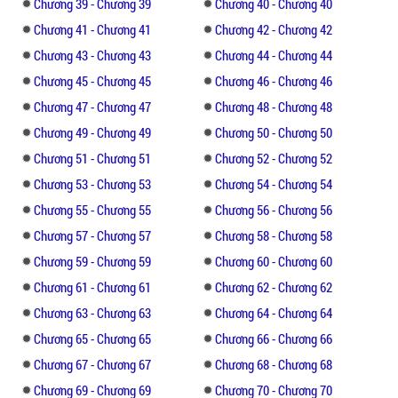
Chương 39 - Chương 39
Chương 40 - Chương 40
sẽ ra sao, hạnh phúc liệu có bắt đầu từ đây
Chương 41 - Chương 41
Chương 42 - Chương 42
hay không hay rồi sẽ tan biến. Phải hay
Chương 43 - Chương 43
Chương 44 - Chương 44
không giữa vòng xoáy nhân sinh và duyên
số ta sẽ tìm được nhau giữa biển người rộng
Chương 45 - Chương 45
Chương 46 - Chương 46
lớn. Mời bạn đón đọc truyện và theo dõi
Chương 47 - Chương 47
Chương 48 - Chương 48
những truyện khác cùng thể loại như: Ấm
Chương 49 - Chương 49
Chương 50 - Chương 50
Áp Như Xưa, Người Phụ Nữ Của Tổng Giám
Chương 51 - Chương 51
Chương 52 - Chương 52
Đốc,...
Chương 53 - Chương 53
Chương 54 - Chương 54
Chương 55 - Chương 55
Chương 56 - Chương 56
Chương 57 - Chương 57
Chương 58 - Chương 58
Chương 59 - Chương 59
Chương 60 - Chương 60
Chương 61 - Chương 61
Chương 62 - Chương 62
Chương 63 - Chương 63
Chương 64 - Chương 64
Chương 65 - Chương 65
Chương 66 - Chương 66
Chương 67 - Chương 67
Chương 68 - Chương 68
Chương 69 - Chương 69
Chương 70 - Chương 70