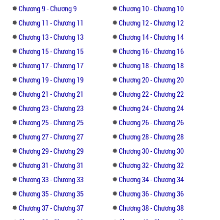
chuyện, nhưng không nghĩ rằng đến khi tận
Chương 9 - Chương 9
Chương 10 - Chương 10
mắt nhìn thấy anh ôm một người phụ nữ
Chương 11 - Chương 11
Chương 12 - Chương 12
khác lại cảm thấy xót xa. Thì ra không biết
Chương 13 - Chương 13
Chương 14 - Chương 14
từ lúc nào, những cử chỉ, hành động dịu
dàng của anh đã từ từ trộm mất trái tim cô.
Chương 15 - Chương 15
Chương 16 - Chương 16
Chương 17 - Chương 17
Chương 18 - Chương 18
Anh cho rằng mình sẽ không yêu thêm một
Chương 19 - Chương 19
Chương 20 - Chương 20
lần nào nữa, nhưng khi trông thấy khuôn
Chương 21 - Chương 21
Chương 22 - Chương 22
mặt tái nhợt đau khổ của cô, anh mới biết
Chương 23 - Chương 23
Chương 24 - Chương 24
thì ra mình đã sớm động lòng, là tình yêu.
Ngay lúc hai người đều tự phát hiện ra tình
Chương 25 - Chương 25
Chương 26 - Chương 26
cảm thật sự của bản thân, quyết định nắm
Chương 27 - Chương 27
Chương 28 - Chương 28
tay nhau đi đến hết đời, bỗng chốc một trái
Chương 29 - Chương 29
Chương 30 - Chương 30
bom đã phá hủy hạnh phúc ngọt ngào chưa
Chương 31 - Chương 31
Chương 32 - Chương 32
được bao lâu của họ.
Chương 33 - Chương 33
Chương 34 - Chương 34
Câu chuyện tình yêu này có chăng khiến
Chương 35 - Chương 35
Chương 36 - Chương 36
người đọc không thể không thể dừng lại
Chương 37 - Chương 37
Chương 38 - Chương 38
những yêu thương, những đổ vỡ. Truyện rồi