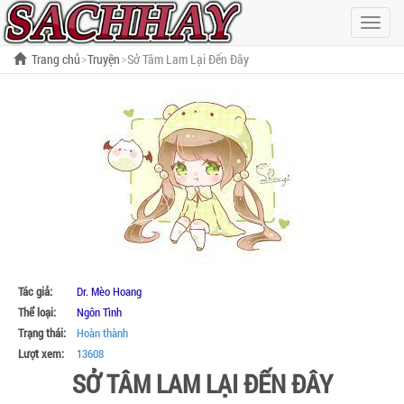
Hiện
menu
Trang chủ
Truyện
Sở Tâm Lam Lại Đến Đây
Tác giả:
Dr. Mèo Hoang
Thể loại:
Ngôn Tình
Trạng thái:
Hoàn thành
Lượt xem:
13608
SỞ TÂM LAM LẠI ĐẾN ĐÂY