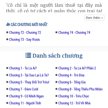
"Cô chỉ là một người làm thuê tại đây mà
thôi, cô có tư cách gì quản thúc con trai ta!
Chỉ làm bẩn có 1 chút đã la làng, tiền ta có
Xem thêm »
thể mua hết cửa hàng này của cô biết
CÁC CHƯƠNG MỚI NHẤT
không? Con nhỏ hỗn xược!" – Hình ảnh
Chương 72 - Chương 72
Chương 74 - Chương 74
người phụ nữ quý phái, mắt trợn to hung
hăng chỉ trích Sở Tâm Lam, cô chỉ biết cúi
Chương 73 - Say Rượu
đầu, luôn miệng nói xin lỗi. Chuyện Sở Tâm
Lam là nhân viên của một shop quần áo
Danh sách chương
trong trung tâm thương mại lớn, có một vị
khách đến xem quần áo dẫn theo đứa nhỏ,
đứa nhỏ tay bị dính kem muốn chùi vào
Chương 1 - Ta Là Ai?
Chương 2 - Ta Là Ai? Phần 2
quần áo bị Tâm Lam phát hiện, hét to ngăn
Chương 3 - Tại Sao Lại Là Ta?
Chương 4 - Trò Đùa
cản, vì bị bất ngờ nên đứa nhỏ ngưng ngay
Chương 5 - Thay Đổi Trớ Trêu!
Chương 6 - Tống Gia
hành động nhưng sau đó nó lại khóc thét
Chương 7 - Đám Cưới
Chương 8 - Tống Thiếu Phu Nhân
lên.
Chương 9 - Cố Minh Ngạn
Chương 10 - Trêu Chọc
Người phụ nữ không cần biết rõ nguyên
Chương 11 - Người Tình
Chương 12 - Trở Về Nhà