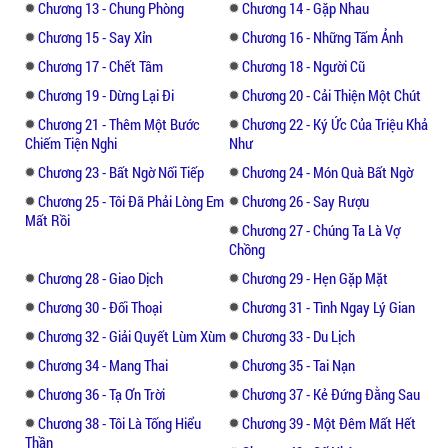
nhân cứ như vậy chỉ trích cô. Sở Tâm Lam
Chương 13 - Chung Phòng
Chương 14 - Gặp Nhau
đã phải cúi đầu nhận lỗi nghe mọi sự chỉ
Chương 15 - Say Xỉn
Chương 16 - Những Tấm Ảnh
trích một cách vô lý để giữ lại công việc này
Chương 17 - Chết Tâm
Chương 18 - Người Cũ
nhưng người phụ nữ đó không muốn buông
Chương 19 - Dừng Lại Đi
Chương 20 - Cải Thiện Một Chút
tha cho cô, bà ta nói nếu như cô không bị
đuổi việc thì bà ta sẽ không để yên chuyện
Chương 21 - Thêm Một Bước
Chương 22 - Ký Ức Của Triệu Khả
Chiếm Tiện Nghi
Như
này. Để làm vui lòng khách hàng có thể
Bạch Kim cửa hàng đã chấp nhận đuổi việc
Chương 23 - Bất Ngờ Nối Tiếp
Chương 24 - Món Quà Bất Ngờ
Tâm Lam ngay lập tức để mọi chuyện không
Chương 25 - Tôi Đã Phải Lòng Em
Chương 26 - Say Rượu
trở nên ồn ào hơn..
Mất Rồi
Chương 27 - Chúng Ta Là Vợ
Chồng
"Sở Tâm Lam! Mày thật mất mặt!"
Chương 28 - Giao Dịch
Chương 29 - Hẹn Gặp Mặt
Chương 30 - Đối Thoại
Chương 31 - Tình Ngay Lý Gian
Chương 32 - Giải Quyết Lùm Xùm
Chương 33 - Du Lịch
Chương 34 - Mang Thai
Chương 35 - Tai Nạn
Chương 36 - Tạ Ơn Trời
Chương 37 - Kẻ Đứng Đằng Sau
Chương 38 - Tôi Là Tống Hiểu
Chương 39 - Một Đêm Mất Hết
Thần