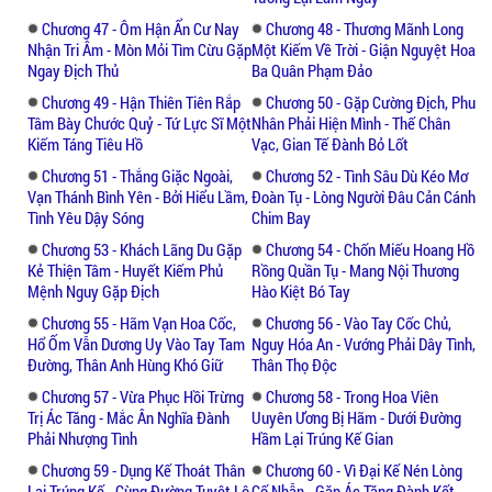
Chương 47 - Ôm Hận Ẩn Cư Nay
Chương 48 - Thương Mãnh Long
Nhận Tri Âm - Mòn Mỏi Tìm Cừu Gặp
Một Kiếm Về Trời - Giận Nguyệt Hoa
Ngay Địch Thủ
Ba Quân Phạm Đảo
Chương 49 - Hận Thiên Tiên Rắp
Chương 50 - Gặp Cường Địch, Phu
Tâm Bày Chước Quỷ - Tứ Lực Sĩ Một
Nhân Phải Hiện Mình - Thế Chân
Kiếm Táng Tiêu Hồ
Vạc, Gian Tế Đành Bỏ Lốt
Chương 51 - Thắng Giặc Ngoài,
Chương 52 - Tình Sâu Dù Kéo Mơ
Vạn Thánh Bình Yên - Bởi Hiểu Lầm,
Đoàn Tụ - Lòng Người Đâu Cản Cánh
Tình Yêu Dậy Sóng
Chim Bay
Chương 53 - Khách Lãng Du Gặp
Chương 54 - Chốn Miếu Hoang Hồ
Kẻ Thiện Tâm - Huyết Kiếm Phủ
Rồng Quần Tụ - Mang Nội Thương
Mệnh Nguy Gặp Địch
Hào Kiệt Bó Tay
Chương 55 - Hãm Vạn Hoa Cốc,
Chương 56 - Vào Tay Cốc Chủ,
Hổ Ốm Vẫn Dương Uy Vào Tay Tam
Nguy Hóa An - Vướng Phải Dây Tình,
Đường, Thân Anh Hùng Khó Giữ
Thân Thọ Độc
Chương 57 - Vừa Phục Hồi Trừng
Chương 58 - Trong Hoa Viên
Trị Ác Tăng - Mắc Ân Nghĩa Đành
Uuyên Ương Bị Hãm - Dưới Đường
Phải Nhượng Tình
Hầm Lại Trúng Kế Gian
Chương 59 - Dụng Kế Thoát Thân
Chương 60 - Vì Đại Kế Nén Lòng
Lại Trúng Kế - Cùng Đường Tuyệt Lộ
Cố Nhẫn - Gặp Ác Tăng Đành Kết