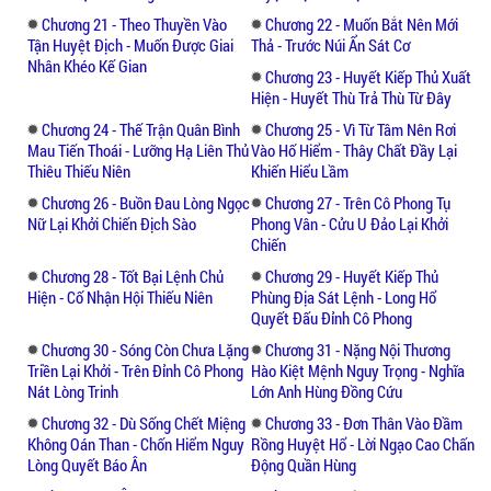
Chương 21 - Theo Thuyền Vào
Chương 22 - Muốn Bắt Nên Mới
Tận Huyệt Địch - Muốn Được Giai
Thả - Trước Núi Ẩn Sát Cơ
Nhân Khéo Kế Gian
Chương 23 - Huyết Kiếp Thủ Xuất
Hiện - Huyết Thù Trả Thù Từ Đây
Chương 24 - Thế Trận Quân Bình
Chương 25 - Vì Từ Tâm Nên Rơi
Mau Tiến Thoái - Lưỡng Hạ Liên Thủ
Vào Hố Hiểm - Thây Chất Đầy Lại
Thiêu Thiếu Niên
Khiến Hiểu Lầm
Chương 26 - Buồn Đau Lòng Ngọc
Chương 27 - Trên Cô Phong Tụ
Nữ Lại Khởi Chiến Địch Sào
Phong Vân - Cửu U Đảo Lại Khởi
Chiến
Chương 28 - Tốt Bại Lệnh Chủ
Chương 29 - Huyết Kiếp Thủ
Hiện - Cố Nhận Hội Thiếu Niên
Phùng Địa Sát Lệnh - Long Hổ
Quyết Đấu Đỉnh Cô Phong
Chương 30 - Sóng Còn Chưa Lặng
Chương 31 - Nặng Nội Thương
Triền Lại Khởi - Trên Đỉnh Cô Phong
Hào Kiệt Mệnh Nguy Trọng - Nghĩa
Nát Lòng Trinh
Lớn Anh Hùng Đồng Cứu
Chương 32 - Dù Sống Chết Miệng
Chương 33 - Đơn Thân Vào Đầm
Không Oán Than - Chốn Hiểm Nguy
Rồng Huyệt Hổ - Lời Ngạo Cao Chấn
Lòng Quyết Báo Ân
Động Quần Hùng