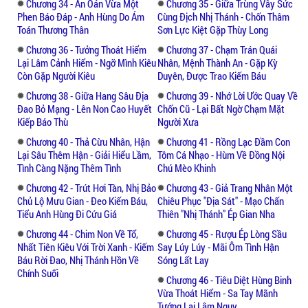
Chương 34 - Ân Oán Vừa Một
Chương 35 - Giữa Trùng Vây Sức
Phen Báo Đáp - Anh Hùng Do Ám
Cùng Địch Nhị Thánh - Chốn Thâm
Toán Thương Thân
Sơn Lực Kiệt Gặp Thùy Long
Chương 36 - Tưởng Thoát Hiểm
Chương 37 - Chạm Trán Quái
Lại Lâm Cảnh Hiểm - Ngỡ Mình Kiêu
Nhân, Mệnh Thành An - Gặp Kỳ
Còn Gặp Người Kiêu
Duyên, Được Trao Kiếm Báu
Chương 38 - Giữa Hang Sâu Địa
Chương 39 - Nhớ Lời Ước Quay Về
Đao Bỏ Mạng - Lên Non Cao Huyết
Chốn Cũ - Lại Bất Ngờ Chạm Mặt
Kiếp Báo Thù
Người Xưa
Chương 40 - Thả Cừu Nhân, Hận
Chương 41 - Rồng Lạc Đầm Con
Lại Sâu Thêm Hận - Giải Hiểu Lầm,
Tôm Cá Nhạo - Hùm Về Đồng Nội
Tình Càng Nặng Thêm Tình
Chú Mèo Khinh
Chương 42 - Trút Hơi Tàn, Nhị Bảo
Chương 43 - Giả Trang Nhân Một
Chủ Lộ Mưu Gian - Đeo Kiếm Báu,
Chiêu Phục "địa Sát" - Mạo Chấn
Tiểu Anh Hùng Đi Cứu Giá
Thiên "nhị Thánh" Ép Gian Nha
Chương 44 - Chim Non Về Tổ,
Chương 45 - Rượu Ép Lòng Sầu
Nhất Tiên Kiêu Với Trời Xanh - Kiếm
Say Lúy Lúy - Mãi Ôm Tình Hận
Báu Rời Đao, Nhị Thánh Hồn Về
Sóng Lất Lay
Chính Suối
Chương 46 - Tiêu Diệt Hùng Binh
Vừa Thoát Hiểm - Sa Tay Mãnh
Tướng Lại Lâm Nguy