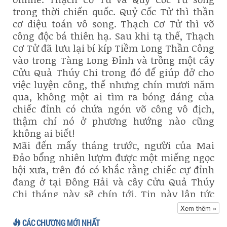
trong thời chiến quốc. Quỷ Cốc Tử thì thần
cơ diệu toán vô song. Thạch Cơ Tử thì võ
công độc bá thiên hạ. Sau khi tạ thế, Thạch
Cơ Tử đã lưu lại bí kíp Tiềm Long Thần Công
vào trong Tàng Long Đỉnh và trồng một cây
Cửu Quả Thúy Chi trong đó để giúp đở cho
việc luyện công, thế nhưng chín mươi năm
qua, không một ai tìm ra bóng dáng của
chiếc đỉnh có chứa ngón võ công vô địch,
thậm chí nó ở phương hướng nào cũng
không ai biết!
Mãi đến mấy tháng trước, người của Mai
Đảo bổng nhiên lượm được một miếng ngọc
bội xưa, trên đó có khắc rằng chiếc cự đỉnh
đang ở tại Đông Hải và cây Cửu Quả Thúy
Chi tháng này sẽ chín tới. Tin này lập tức
truyền khắp giang hồ, những kẻ bắt hình
Xem thêm »
bắt bóng lại phao rằng Mai Đảo Thế Gia đã
CÁC CHƯƠNG MỚI NHẤT