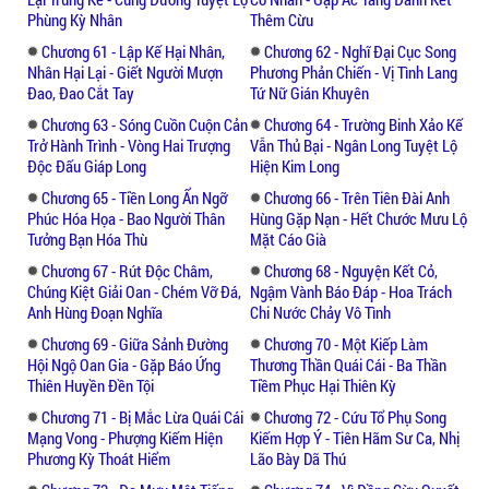
Phùng Kỳ Nhân
Thêm Cừu
Chương 61 - Lập Kế Hại Nhân,
Chương 62 - Nghĩ Đại Cục Song
Nhân Hại Lại - Giết Người Mượn
Phương Phản Chiến - Vị Tình Lang
Đao, Đao Cắt Tay
Tứ Nữ Gián Khuyên
Chương 63 - Sóng Cuồn Cuộn Cản
Chương 64 - Trường Binh Xảo Kế
Trở Hành Trình - Vòng Hai Trượng
Vẫn Thủ Bại - Ngân Long Tuyệt Lộ
Độc Đấu Giáp Long
Hiện Kim Long
Chương 65 - Tiền Long Ẩn Ngỡ
Chương 66 - Trên Tiên Đài Anh
Phúc Hóa Họa - Bao Người Thân
Hùng Gặp Nạn - Hết Chước Mưu Lộ
Tưởng Bạn Hóa Thù
Mặt Cáo Già
Chương 67 - Rút Độc Châm,
Chương 68 - Nguyện Kết Cỏ,
Chúng Kiệt Giải Oan - Chém Vỡ Đá,
Ngậm Vành Báo Đáp - Hoa Trách
Anh Hùng Đoạn Nghĩa
Chi Nước Chảy Vô Tình
Chương 69 - Giữa Sảnh Đường
Chương 70 - Một Kiếp Làm
Hội Ngộ Oan Gia - Gặp Báo Ứng
Thương Thần Quái Cái - Ba Thần
Thiên Huyền Đền Tội
Tiềm Phục Hại Thiên Kỳ
Chương 71 - Bị Mắc Lừa Quái Cái
Chương 72 - Cứu Tổ Phụ Song
Mạng Vong - Phượng Kiếm Hiện
Kiếm Hợp Ý - Tiên Hãm Sư Ca, Nhị
Phương Kỳ Thoát Hiểm
Lão Bày Dã Thú