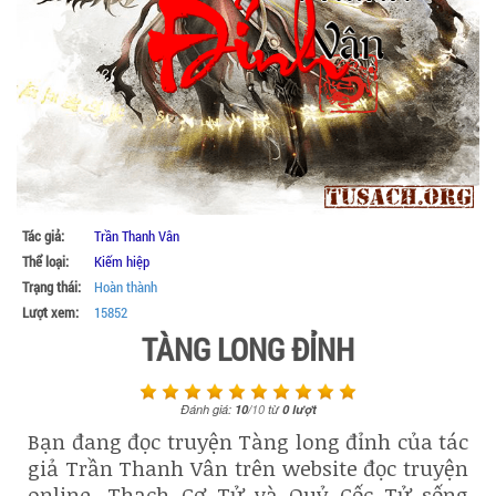
Tác giả:
Trần Thanh Vân
Thể loại:
Kiếm hiệp
Trạng thái:
Hoàn thành
Lượt xem:
15852
TÀNG LONG ĐỈNH
Đánh giá:
10
/
10
từ
0
lượt
Bạn đang đọc truyện Tàng long đỉnh của tác
giả Trần Thanh Vân trên website đọc truyện
online. Thạch Cơ Tử và Quỷ Cốc Tử sống