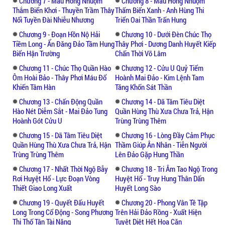
Chương 7 - Máu Hồng Nhuộm
Chương 8 - Máu Hồng Nhuộm
Thắm Biển Khơi - Thuyền Trầm Thây
Thấm Biển Xanh - Anh Hùng Thi
Nổi Tuyền Đài Nhiễu Nhương
Triển Oai Thần Trấn Hung
Chương 9 - Đoạn Hồn Nộ Hải
Chương 10 - Dưới Đèn Chúc Thọ
Tiềm Long - Ẩn Đăng Đảo Tầm Hung
Thây Phơi - Dương Danh Huyết Kiếp
Biển Hận Trường
Chấn Thời Võ Lâm
Chương 11 - Chúc Thọ Quần Hào
Chương 12 - Cửu U Quỷ Tiểm
Ôm Hoài Bảo - Thây Phơi Máu Đổ
Hoành Mai Đảo - Kim Lệnh Tam
Khiến Tâm Hàn
Tăng Khốn Sát Thần
Chương 13 - Chấn Động Quần
Chương 14 - Dã Tâm Tiêu Diệt
Hào Nét Diễm Sắt - Mai Đảo Tung
Quần Hùng Thù Xưa Chưa Trả, Hận
Hoành Gót Cửu U
Trùng Trùng Thêm
Chương 15 - Dã Tâm Tiêu Diệt
Chương 16 - Lòng Đầy Cảm Phục
Quần Hùng Thù Xưa Chưa Trả, Hận
Thầm Giúp Ân Nhân - Tiễn Người
Trùng Trùng Thêm
Lên Đảo Gặp Hung Thần
Chương 17 - Nhất Thời Ngộ Bẫy
Chương 18 - Tri Âm Tao Ngộ Trong
Rơi Huyệt Hổ - Lực Đoạn Vòng
Huyệt Hổ - Truy Hung Thân Dấn
Thiết Giao Long Xuất
Huyết Long Sào
Chương 19 - Quyết Đấu Huyết
Chương 20 - Phong Vân Tề Tập
Long Trong Cổ Động - Song Phương
Trên Hải Đảo Rồng - Xuất Hiện
Thi Thố Tận Tài Năng
Tuyệt Diệt Hết Họa Căn