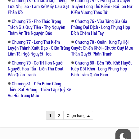
Chương 73 - Đa Mưu Một Tiếng
Chương 74 - Vì Đồng Cừu Quyết
Lừa Nhị Lão - Lắm Kế Mấy Câu Gạt
Truyền Long Thủ Kiếm - Bởi Tôn Nữ
Phản Đồ
Kiếm Vương Thác Tử
Chương 75 - Phó Thác Trọng
Chương 76 - Vừa Táng Gia Gia
Trách Già Quy Tiên - Thọ Nguyên
Phùng Đại Địch - Long Phụng Hợp
Thâm Ân Trẻ Nguyện Báo
Bích Chém Hai Tay
Chương 77 - Long Thủ Kiếm
Chương 78 - Quần Hùng Tụ Hội
Luyện Thành Xuất Đạo - Giữa Trùng
Quyết Chiến Khởi - Chước Quỷ Mưu
Lâm Tái Ngộ Nguyệt Hoa
Thần Quyết Phân Tranh
Chương 79 - Cơ Trí Hơn Người
Chương 80 - Bên Tiểu Khê Huyết
Nguyệt Hoa Tẩu - Liên Thủ Đoạt
Kiếp Đột Khởi - Long Phụng Hợp
Bảo Quần Tranh
Bích Trảm Quân Gian
Chương 81 - Đến Bước Cùng
Thiên Sát Hướng - Thiên Lập Quỷ Kế
Vu Hồi Trúng Mưu
1
2
Chọn trang