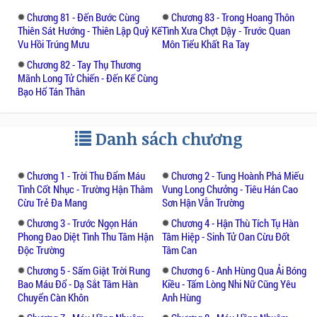
tìm được bí đồ của Thạch Cơ Tử, vì lẽ đó mà
Chương 81 - Đến Bước Cùng
Chương 83 - Trong Hoang Thôn
mang lại cho Mai Đảo hoạ tận diệt toàn gia!
Thiên Sát Hướng - Thiên Lập Quỷ Kế
Tình Xưa Chợt Dậy - Trước Quan
Tai kiếp này còn lan tới cả những người có
Vu Hồi Trúng Mưu
Môn Tiểu Khất Ra Tay
liên quan tới Mai Đảo ...
Chương 82 - Tay Thụ Thương
Mãnh Long Tử Chiến - Đến Kế Cùng
Bạo Hổ Tán Thân
Danh sách chương
Chương 1 - Trời Thu Đẩm Máu
Chương 2 - Tung Hoành Phá Miếu
Tình Cốt Nhục - Trường Hận Thâm
Vung Long Chưởng - Tiêu Hán Cao
Cừu Trẻ Đa Mang
Sơn Hận Vẫn Trường
Chương 3 - Trước Ngọn Hán
Chương 4 - Hận Thù Tích Tụ Hàn
Phong Đao Diệt Tình Thu Tâm Hận
Tâm Hiệp - Sinh Tử Oan Cừu Đốt
Độc Trường
Tâm Can
Chương 5 - Sấm Giật Trời Rung
Chương 6 - Anh Hùng Qua Ải Bóng
Bao Máu Đổ - Dạ Sắt Tâm Hàn
Kiều - Tấm Lòng Nhi Nữ Cũng Yêu
Chuyển Càn Khôn
Anh Hùng