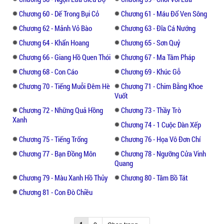
Chương 60 - Dế Trong Bụi Cỏ
Chương 61 - Máu Đổ Ven Sông
Chương 62 - Mảnh Vỏ Bào
Chương 63 - Đĩa Cá Nướng
Chương 64 - Khẩn Hoang
Chương 65 - Sơn Quỷ
Chương 66 - Giang Hồ Quen Thói
Chương 67 - Ma Tâm Pháp
Chương 68 - Con Cáo
Chương 69 - Khúc Gỗ
Chương 70 - Tiếng Muỗi Đêm Hè
Chương 71 - Chim Bằng Khoe
Vuốt
Chương 72 - Những Quả Hồng
Chương 73 - Thầy Trò
Xanh
Chương 74 - 1 Cuộc Dàn Xếp
Chương 75 - Tiếng Trống
Chương 76 - Họa Vô Đơn Chí
Chương 77 - Bạn Đồng Môn
Chương 78 - Ngưỡng Cửa Vinh
Quang
Chương 79 - Màu Xanh Hồ Thủy
Chương 80 - Tâm Bồ Tát
Chương 81 - Con Đò Chiều
1