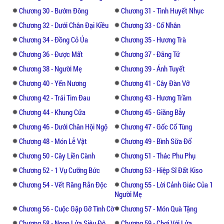
Chương 30 - Bướm Đông
Chương 31 - Tình Huyết Nhục
Chương 32 - Dưới Chân Đại Kiều
Chương 33 - Cố Nhân
Chương 34 - Đồng Cỏ Úa
Chương 35 - Hương Trà
Chương 36 - Được Mất
Chương 37 - Đãng Tử
Chương 38 - Người Mẹ
Chương 39 - Ánh Tuyết
Chương 40 - Yến Nương
Chương 41 - Cây Đàn Vỡ
Chương 42 - Trái Tim Đau
Chương 43 - Hương Trầm
Chương 44 - Khung Cửa
Chương 45 - Giăng Bẫy
Chương 46 - Dưới Chân Hội Ngộ
Chương 47 - Gốc Cổ Tùng
Chương 48 - Món Lễ Vật
Chương 49 - Bình Sữa Đổ
Chương 50 - Cây Liền Cành
Chương 51 - Thác Phu Phụ
Chương 52 - 1 Vụ Cưỡng Bức
Chương 53 - Hiệp Sĩ Đất Kiso
Chương 54 - Vết Răng Rắn Độc
Chương 55 - Lời Cảnh Giác Của 1
Người Mẹ
Chương 56 - Cuộc Gặp Gỡ Tình Cờ
Chương 57 - Món Quà Tặng
Chương 58 - Ngọn Lửa Siêu Độ
Chương 59 - Chơi Với Lửa