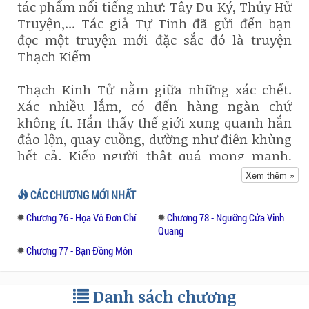
tác phẩm nổi tiếng như: Tây Du Ký, Thủy Hử
Truyện,... Tác giả Tự Tinh đã gửi đến bạn
đọc một truyện mới đặc sắc đó là truyện
Thạch Kiếm
Thạch Kinh Tử nằm giữa những xác chết.
Xác nhiều lắm, có đến hàng ngàn chứ
không ít. Hắn thấy thế giới xung quanh hắn
đảo lộn, quay cuồng, dường như điên khùng
hết cả. Kiếp người thật quá mong manh,
chẳng khác gì chiếc lá thu, mặc cho gió đưa
Xem thêm »
đẩy.
CÁC CHƯƠNG MỚI NHẤT
Chương 76 - Họa Vô Đơn Chí
Chương 78 - Ngưỡng Cửa Vinh
Cũng như những xác chết bất động nằm kia,
Quang
Thạch Kinh Tử phó mặc mưa nắng hành hạ.
Chương 77 - Bạn Đồng Môn
Chưa bao giờ hắn thấy yếu đến thế. Hắn tự
hỏi không biết đã nằm đây từ bao giờ, thử
cất đầu lên nhưng cố lắm cũng chỉ khỏi mặt
Danh sách chương
đất được chừng non tấc. Ruồi bay vo ve trên