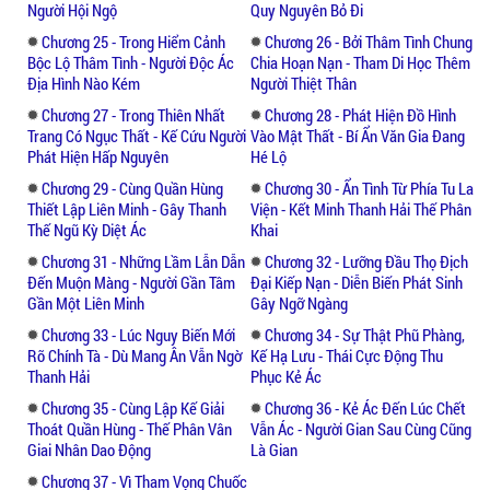
Người Hội Ngộ
Quy Nguyên Bỏ Đi
Chương 25 - Trong Hiểm Cảnh
Chương 26 - Bởi Thâm Tình Chung
Bộc Lộ Thâm Tình - Người Độc Ác
Chia Hoạn Nạn - Tham Di Học Thêm
Địa Hình Nào Kém
Người Thiệt Thân
Chương 27 - Trong Thiên Nhất
Chương 28 - Phát Hiện Đồ Hình
Trang Có Ngục Thất - Kế Cứu Người
Vào Mật Thất - Bí Ẩn Văn Gia Đang
Phát Hiện Hấp Nguyên
Hé Lộ
Chương 29 - Cùng Quần Hùng
Chương 30 - Ẩn Tình Từ Phía Tu La
Thiết Lập Liên Minh - Gây Thanh
Viện - Kết Minh Thanh Hải Thế Phân
Thế Ngũ Kỳ Diệt Ác
Khai
Chương 31 - Những Lầm Lẫn Dẫn
Chương 32 - Lưỡng Đầu Thọ Địch
Đến Muộn Màng - Người Gần Tâm
Đại Kiếp Nạn - Diễn Biến Phát Sinh
Gần Một Liên Minh
Gây Ngỡ Ngàng
Chương 33 - Lúc Nguy Biến Mới
Chương 34 - Sự Thật Phũ Phàng,
Rõ Chính Tà - Dù Mang Ân Vẫn Ngờ
Kế Hạ Lưu - Thái Cực Động Thu
Thanh Hải
Phục Kẻ Ác
Chương 35 - Cùng Lập Kế Giải
Chương 36 - Kẻ Ác Đến Lúc Chết
Thoát Quần Hùng - Thế Phân Vân
Vẫn Ác - Người Gian Sau Cùng Cũng
Giai Nhân Dao Động
Là Gian
Chương 37 - Vì Tham Vọng Chuốc