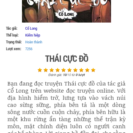
Tác giả:
Cổ Long
Thể loại:
Kiếm hiệp
Trạng thái:
Hoàn thành
Lượt xem:
7256
THÁI CỰC ĐỒ
Đánh giá:
10
/
10
từ
0
lượt
Bạn đang đọc truyện Thái cực đồ của tác giả
Cổ Long trên website đọc truyện online. Với
địa hình hiểm trở, lưng tựa vào vách núi
cao sừng sững, phía bên tả là một dòng
sông nước cuồn cuộn chảy, phía bên hữu là
một khu rừng ẩn tàng những thế trận kỳ
môn, mặt chính diện luôn có người canh