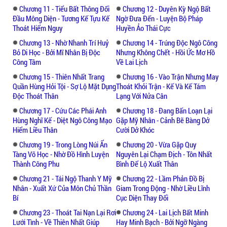
Chương 11 - Tiểu Bất Thông Đối
Chương 12 - Duyên Kỳ Ngộ Bất
Đầu Mông Diện - Tương Kế Tựu Kế
Ngờ Đưa Đến - Luyện Bộ Pháp
Thoát Hiểm Nguy
Huyền Ảo Thái Cực
Chương 13 - Nhờ Nhanh Trí Huỷ
Chương 14 - Trúng Độc Ngô Công
Bỏ Di Học - Bởi Mĩ Nhân Bị Độc
Nhưng Không Chết - Hồi Ức Mơ Hồ
Công Tâm
Về Lai Lịch
Chương 15 - Thiên Nhất Trang
Chương 16 - Vào Trận Nhưng May
Quần Hùng Hỏi Tội - Sợ Lộ Mặt Dụng
Thoát Khỏi Trận - Kế Và Kế Tám
Độc Thoát Thân
Lạng Với Nửa Cân
Chương 17 - Cứu Các Phái Anh
Chương 18 - Đang Bấn Loạn Lại
Hùng Nghĩ Kế - Diệt Ngô Công Mạo
Gặp Mỹ Nhân - Cảnh Bẽ Bàng Dở
Hiểm Liều Thân
Cười Dở Khóc
Chương 19 - Trong Lòng Núi Ẩn
Chương 20 - Vừa Gặp Quy
Tàng Võ Học - Nhờ Đồ Hình Luyện
Nguyên Lại Chạm Địch - Tôn Nhất
Thành Công Phu
Bình Để Lộ Xuất Thân
Chương 21 - Tái Ngộ Thanh Y Mỹ
Chương 22 - Lầm Phản Đồ Bị
Nhân - Xuất Xứ Của Môn Chủ Thần
Giam Trong Động - Nhờ Liều Lĩnh
Bí
Cục Diện Thay Đổi
Chương 23 - Thoát Tai Nạn Lại Rơi
Chương 24 - Lai Lịch Bất Minh
Lưới Tình - Về Thiên Nhất Giúp
Hay Minh Bạch - Bởi Ngỡ Ngàng