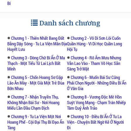
Bí
Danh sách chương
Chương 1 - Thiên Nhất Bang Đất
Chương 2 - Võ Di Sơn Lôi Cuốn
Bằng Dậy Sóng - Tu La Viện Mãn Địa
Quần Hùng - Vì Di Học Quần Long
Huyết Lưu
Hội Tụ
Chương 3 - Dòng Chữ Bí Ẩn Ở Ma
Chương 4 - Rõ Âm Mưu Nhưng
Thạch - Một Tiểu Tử Lai Lịch Bất
Vẫn Lao Vào - Tham Võ Học Sẵn
Minh
Sàng Trở Mặt
Chương 5 - Chốn Hoang Sơ Gặp
Chương 6 - Muốn Bái Sư Cũng
Lão Ăn Mày - Một Già Một Trẻ Đùa
Phải Chọn Người - Những Điều Bí Ẩn
Bỡn Nhau
Ở Văn Gia
Chương 7 - Nhận Truyền Thụ,
Chương 8 - Vương Độc Mê Hồn
Không Nhận Bái Sư - Nơi Hoang
Suýt Vong Mạng - Chạm Trán Nhiếp
Miếu Lần Đầu Chạm Địch
Tâm Quỷ Ảnh Trảo
Chương 9 - Tu La Viện Một Nơi
Chương 10 - Điều Bí Ẩn Ở Tu La
Hoang Phế - Cội Đại Thụ Bí Đạo Ẩn
Viện - Chuyện Bất Ngờ Kẻ Ở Người
Tàng
Đi