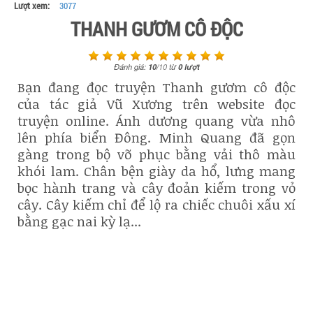
Lượt xem:
3077
THANH GƯƠM CÔ ĐỘC
Đánh giá:
10
/
10
từ
0
lượt
Bạn đang đọc truyện Thanh gươm cô độc
của tác giả Vũ Xương trên website đọc
truyện online. Ánh dương quang vừa nhô
lên phía biển Đông. Minh Quang đã gọn
gàng trong bộ võ phục bằng vải thô màu
khói lam. Chân bện giày da hổ, lưng mang
bọc hành trang và cây đoản kiếm trong vỏ
cây. Cây kiếm chỉ để lộ ra chiếc chuôi xấu xí
bằng gạc nai kỳ lạ...