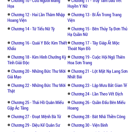
Chương 10 - Cứu Người Mang
Chương 11 - Truy Tầm Dấu Vết
Họa
Huyền Y Nữ
Chương 12 - Hai Lần Thâm Nhập
Chương 13 - Bí Ẩn Trong Trang
Hoang Viện
Viện
Chương 14 - Tứ Tiểu Nữ Tỳ
Chương 15 - Bên Thủy Tạ Đơn Thủ
Hạ Quần Nữ
Chương 16 - Quái Y Bốc Kim Thiết
Chương 17 - Tây Giáp Ất Mộc
Khẩu
Thoát Nạn Đồ
Chương 18 - Kim Hình Chưởng Kỳ
Chương 19 - Cuộc Hội Ngộ Thiên
Tính Giải Độc
Hoa Sơn Trang
Chương 20 - Những Bức Thư Mời
Chương 21 - Lột Mặt Nạ Lang Sơn
Giả Mạo
Nhất Bái
Chương 22 - Những Bức Thư Mời
Chương 23 - Lập Mưu Bắt Gian Tế
Thật
Chương 24 - Lần Theo Vết Địch
Chương 25 - Thái Hồ Quân Miếu
Chương 26 - Quần Đấu Bên Miếu
Gặp Ác Tăng
Hoang
Chương 27 - Đoạt Mệnh Bà Tử
Chương 28 - Bát Nhã Thiền Công
Chương 29 - Diệu Kế Quân Sư
Chương 30 - Viện Binh