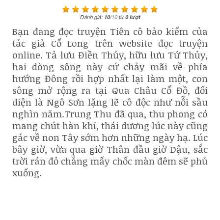
Đánh giá:
10
/
10
từ
0
lượt
Bạn đang đọc truyện Tiên cô bảo kiếm của
tác giả Cổ Long trên website đọc truyện
online. Tả lưu Điền Thủy, hữu lưu Tứ Thủy,
hai dòng sông này cứ chảy mãi về phía
hướng Đông rồi hợp nhất lại làm một, con
sông mở rộng ra tại Qua Châu Cổ Đồ, đối
diện là Ngô Sơn lặng lẽ cô độc như nỗi sầu
nghìn năm.Trung Thu đã qua, thu phong có
mang chút hàn khí, thái dương lúc này cũng
gác về non Tây sớm hơn những ngày hạ. Lúc
bây giờ, vừa qua giờ Thân đầu giờ Dậu, sắc
trời rán đỏ chẳng mấy chốc màn đêm sẽ phủ
xuống.