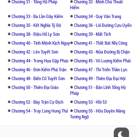
Chương 31 - Tổng Hộ Pháp
Chương 32 - Minh Chủ Thoát
Hiểm
Chương 33 - Ba Lần Gãy Kiếm
Chương 34 - Quy Vân Trang
Chương 35 - Kết Nghĩa Tỷ Đệ
Chương 36 - Lôi Đường Cựu Uyển
Chương 38 - Điệu Hổ Ly Sơn
Chương 39 - Mất Tích
Chương 40 - Tính Mệnh Kịch Nguy
Chương 41 - Thất Bát Nhị Công
Chương 42 - Lên Tuyết Sơn
Chương 43 - Nửa Đường Bị Chặn
Chương 44 - Trong Họa Gặp Phúc
Chương 45 - Vô Lượng Kiếm Phái
Chương 46 - Đơn Kiếm Phá Trận
Chương 47 - Thi Triển Thần Lực
Chương 48 - Biến Cố Tuyết Sơn
Chương 49 - Thiên Địa Đại Hội
Chương 50 - Thiên Địa Giáo
Chương 51 - Bản Lĩnh Tổng Hộ
Pháp
Chương 52 - Bày Trận Cự Địch
Chương 53 - Hồi 53
Chương 54 - Truy Lùng Hung Thủ
Chương 55 - Hữu Duyên Năng
Tương Ngộ