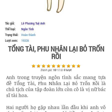
Tác giả:
Lê Phương Tuệ Anh
Thể loại:
Ngôn Tình
Trạng thái:
Hoàn thành
Lượt xem:
19328
TỔNG TÀI, PHU NHÂN LẠI BỎ TRỐN
RỒI
Đánh giá:
10
/
10
từ
0
lượt
Anh trong truyện ngôn tình sắc mang tựa
đề Tổng Tài, Phu Nhân Lại Bỏ Trốn Rồi là
chủ tịch của tập đoàn lớn còn cô là vị nữ bác
sĩ tài hoa.
Hai người họ gặp nhau lần đầu khi anh vô