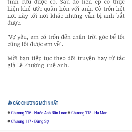
tình cứu được cô. Sau đó liền ép cô thực
hiện khế ước quân hôn với anh. Cô trốn hết
nơi này tới nơi khác nhưng vẫn bị anh bắt
được.
"Vợ yêu, em có trốn đến chân trời góc bể tôi
cũng lôi được em về".
Mời bạn tiếp tục theo dõi truyện hay từ tác
giả Lê Phương Tuệ Anh.
CÁC CHƯƠNG MỚI NHẤT
Chương 116 - Nước Anh Bấn Loạn
Chương 118 - Hạ Màn
Chương 117 - Đừng Sợ