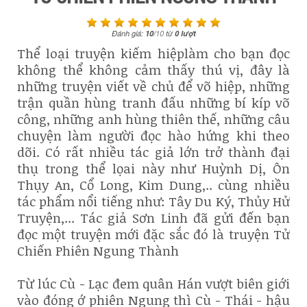
Đánh giá:
10
/
10
từ
0
lượt
Thể loại truyện kiếm hiệplàm cho bạn đọc
không thể không cảm thấy thú vị, đây là
những truyện viết về chủ để võ hiệp, những
trận quần hùng tranh đấu những bí kíp võ
công, những anh hùng thiên thế, những câu
chuyện làm người đọc hào hứng khi theo
dõi. Có rất nhiều tác giả lớn trở thành đại
thụ trong thể lọai này như Huỳnh Dị, Ôn
Thụy An, Cổ Long, Kim Dung,.. cùng nhiều
tác phẩm nổi tiếng như: Tây Du Ký, Thủy Hử
Truyện,... Tác giả Sơn Linh đã gửi đến bạn
đọc một truyện mới đặc sắc đó là truyện Tử
Chiến Phiên Ngung Thành
Từ lúc Cù - Lạc đem quân Hán vượt biên giới
vào đóng ớ phiên Ngung thì Cù - Thái - hậu