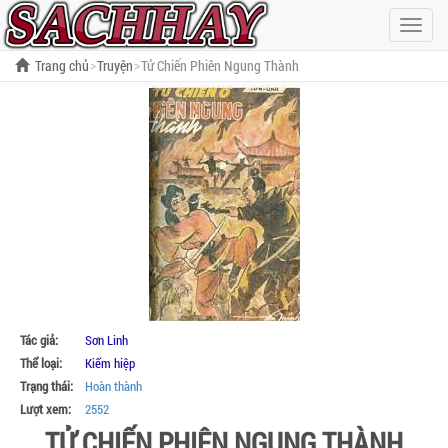
Hiện
menu
Trang chủ
Truyện
Tử Chiến Phiên Ngung Thành
Tác giả:
Sơn Linh
Thể loại:
Kiếm hiệp
Trạng thái:
Hoàn thành
Lượt xem:
2552
TỬ CHIẾN PHIÊN NGUNG THÀNH