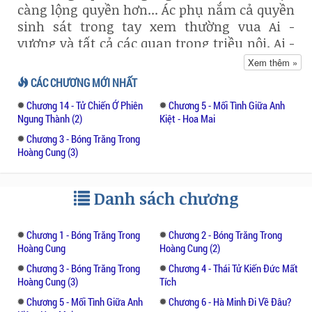
càng lộng quyền hơn... Ác phụ nắm cả quyền
sinh sát trong tay xem thường vua Ai -
vương và tất cả các quan trong triều nội. Ai -
vương ngày nay đã mất hết quyền hạn, ngày
Xem thêm »
ngày vâng lệnh mẹ vào triều cho có vị và tất
CÁC CHƯƠNG MỚI NHẤT
cả các lệnh truyền ra đều do Cù - thị quyết
Chương 14 - Tử Chiến Ớ Phiên
Chương 5 - Mối Tình Giữa Anh
định! ...
Ngung Thành (2)
Kiệt - Hoa Mai
Chương 3 - Bóng Trăng Trong
Cù thị đã dùng hai chữ cách để dâng nước
Hoàng Cung (3)
Nam cho Hán triều khỏi tốn một giọt máu:
Thái Hậu mua chuộc các lão quan hèn yếu
và uy hiếp những kẻ trung thần, diệt lần hồi
Danh sách chương
vây cánh của họ để không còn ai có thể dòm
ngó hành động của mình. Ngày đêm, Thái
Chương 1 - Bóng Trăng Trong
Chương 2 - Bóng Trăng Trong
Hậu còn giảng giải cho vua Ai vương những
Hoàng Cung
Hoàng Cung (2)
điều lợi hại khi về với Hán triều. ác phụ
Chương 3 - Bóng Trăng Trong
Chương 4 - Thái Tử Kiến Đức Mất
không quên kể công đức của vua Hán đối với
Hoàng Cung (3)
Tích
mình, đối với nước Nam bé nhỏ này. Cù thị
Chương 5 - Mối Tình Giữa Anh
Chương 6 - Hà Minh Đi Về Đâu?
cố làm cho Ai vương luôn luôn ngh~ rằng