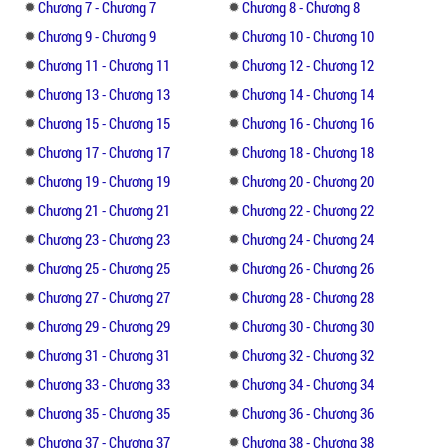
Chương 7 - Chương 7
Chương 8 - Chương 8
giữa bầu không khí ẩm ướt, An Nhiên điên
Chương 9 - Chương 9
Chương 10 - Chương 10
cuồng lắc đầu gào khóc: “Thiên Tuấn, sao
anh lại làm thế này với em?”
Chương 11 - Chương 11
Chương 12 - Chương 12
Chương 13 - Chương 13
Chương 14 - Chương 14
“Đây không phải điều cô muốn sao?”
Chương 15 - Chương 15
Chương 16 - Chương 16
Chương 17 - Chương 17
Chương 18 - Chương 18
“Ưm...” An Nhiên cảm thấy cơ thể đau như
Chương 19 - Chương 19
Chương 20 - Chương 20
bị xé ra, cô vươn tay cố đẩy ngực Cố Thiên
Tuấn ra, nhưng hoàn toàn vô ích.
Chương 21 - Chương 21
Chương 22 - Chương 22
Chương 23 - Chương 23
Chương 24 - Chương 24
“Không phải cô nói là muốn tôi sao?”
Chương 25 - Chương 25
Chương 26 - Chương 26
Chương 27 - Chương 27
Chương 28 - Chương 28
“Tại sao... tại sao lại làm thế này với tôi?”
Chương 29 - Chương 29
Chương 30 - Chương 30
An Nhiên nhìn Cố Thiên Tuấn lúc này như
đã thành một người xa lạ, không vùng vẫy
Chương 31 - Chương 31
Chương 32 - Chương 32
nữa. Cô nhắm mắt lại, những giọt nước mắt
Chương 33 - Chương 33
Chương 34 - Chương 34
bắt đầu rơi lã chã.
Chương 35 - Chương 35
Chương 36 - Chương 36
Chương 37 - Chương 37
Chương 38 - Chương 38