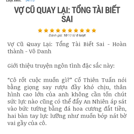
Lượt xem:
54115
VỢ CŨ QUAY LẠI: TỔNG TÀI BIẾT
SAI
Đánh giá:
10
/
10
từ
0
lượt
Vợ Cũ Quay Lại: Tổng Tài Biết Sai - Hoàn
thành - Vô Danh
Giới thiệu truyện ngôn tình đặc sắc này:
“Cô rốt cuộc muốn gì?” Cố Thiên Tuấn nói
bằng giọng say rượu đầy khó chịu, thân
hình cao lớn của anh không cần tốn chút
sức lực nào cũng có thể đẩy An Nhiên áp sát
vào bức tường bằng đá hoa cương đắt tiền,
hai bàn tay lực lưỡng như muốn bóp nát bờ
vai gầy của cô.