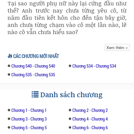
Tại sao người phụ nữ này lại cứng đầu như
thế? Anh trước nay chưa từng yêu cô, từ
năm đầu tiên kết hôn cho đến tận bây giờ,
anh chưa từng chạm vào cô một lần nào, lẽ
nào cô vẫn chưa hiểu sao?
“Em muốn anh!” An Nhiên gào lên tức tưởi,
Xem thêm »
ngẩng nhìn Cố Thiên Tuấn bằng gương mặt
CÁC CHƯƠNG MỚI NHẤT
đẫm nước mắt, “Thiên Tuấn, em muốn anh,
Chương 540 - Chương 540
Chương 534 - Chương 534
em chỉ muốn anh thôi!”
Chương 535 - Chương 535
“Muốn tôi đúng không? Được, tôi cho cô!
Cho đến khi cô không muốn nữa mới thôi!”
Danh sách chương
Vừa dứt lời, đôi tay to lớn của Cố Thiên Tuấn
nhanh như cắt vươn ra xé toạc bộ áo ngủ
Chương 1 - Chương 1
Chương 2 - Chương 2
bằng lụa của An Nhiên.
Chương 3 - Chương 3
Chương 4 - Chương 4
Chương 5 - Chương 5
Chương 6 - Chương 6
Cơ thể An Nhiên ngay lập tức phơi bày ra