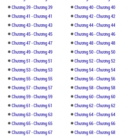
An Nhiên thật sự không thể ngờ, vào đúng
Chương 39 - Chương 39
Chương 40 - Chương 40
hôm cô tốt nghiệp đại học năm 21 tuổi,
người chồng kết hôn một năm lại cho cô
Chương 41 - Chương 41
Chương 42 - Chương 42
một món quà tốt nghiệp như thế này!
Chương 43 - Chương 43
Chương 44 - Chương 44
Chương 45 - Chương 45
Chương 46 - Chương 46
Chương 47 - Chương 47
Chương 48 - Chương 48
Chương 49 - Chương 49
Chương 50 - Chương 50
Chương 51 - Chương 51
Chương 52 - Chương 52
Chương 53 - Chương 53
Chương 54 - Chương 54
Chương 55 - Chương 55
Chương 56 - Chương 56
Chương 57 - Chương 57
Chương 58 - Chương 58
Chương 59 - Chương 59
Chương 60 - Chương 60
Chương 61 - Chương 61
Chương 62 - Chương 62
Chương 63 - Chương 63
Chương 64 - Chương 64
Chương 65 - Chương 65
Chương 66 - Chương 66
Chương 67 - Chương 67
Chương 68 - Chương 68