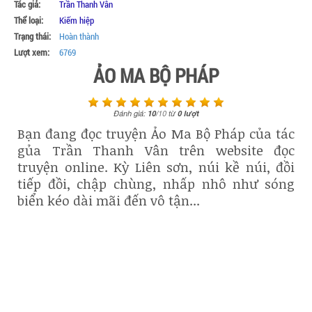
Tác giả:
Trần Thanh Vân
Thể loại:
Kiếm hiệp
Trạng thái:
Hoàn thành
Lượt xem:
6769
ẢO MA BỘ PHÁP
Đánh giá:
10
/
10
từ
0
lượt
Bạn đang đọc truyện Ảo Ma Bộ Pháp của tác
gủa Trần Thanh Vân trên website đọc
truyện online. Kỳ Liên sơn, núi kề núi, đồi
tiếp đồi, chập chùng, nhấp nhô như sóng
biển kéo dài mãi đến vô tận...