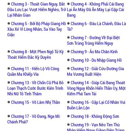
Chương 3 - Thoát Gian Nguy, Bắt
Chương 4 - Không Phải Cái Bang
Đầu Lưu Lạc Vượt Hiểm Nghèo, Trở
Lại Ăn Mày Đã Ăn Mày Lại Gặp Cái
Lại Nhân Gian
Bang
Chương 5 - Bởi Bộ Pháp Giang Hồ
Chương 6 - Đâu Là Chánh, Đâu Là
Xâu Xé Vì Lòng Nhân, Sa Vào Tay
Tà?
Giặc
Chương 7 - Đường Về Đại Biệt
Sơn Trùng Trùng Hiểm Nguy
Chương 8 - Một Phen Ngộ Tử Kỳ
Chương 9 - Ảo Ma Chân Kinh
Thoát Hiểm Đắc Kỳ Duyên
Chương 10 - Du Nhập Giang Hồ
Chương 11 - Hiển Lộ Võ Công
Chương 12 - Giải Cứu Đường Gia
Quần Ma Khiếp Vía
Ma Vương Xuất Hiện
Chương 13 - Về Chốn Cũ Phá Bỏ
Chương 14 - Giúp Cái Bang Thoát
Loạn Thạch Cước Bước Kiên Trình
Vòng Nguy Khốn Hiển Thần Uy, Một
Nhi Nữ Tỏ Tình Thâm
Kiếm Phá Tam Tài
Chương 15 - Võ Lâm Nhị Thần
Chương 16 - Gặp Lại Cố Nhân Vui
Buồn Lẫn Lộn
Chương 17 - Võ Đang, Nga Mi:
Chương 18 - Không Động Sơn
Chánh Phái?
Chương 19 - Vạn Nẻo Tìm Thù
Nhân Hiểm Nguy Giăng Điệp Trùng