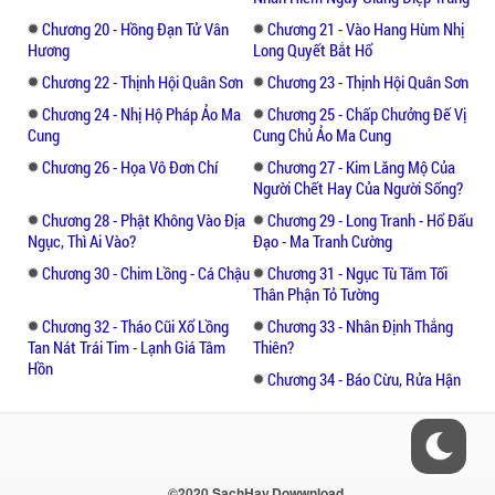
Chương 20 - Hồng Đạn Tử Vân
Chương 21 - Vào Hang Hùm Nhị
Hương
Long Quyết Bắt Hổ
Chương 22 - Thịnh Hội Quân Sơn
Chương 23 - Thịnh Hội Quân Sơn
Chương 24 - Nhị Hộ Pháp Ảo Ma
Chương 25 - Chấp Chưởng Đế Vị
Cung
Cung Chủ Ảo Ma Cung
Chương 26 - Họa Vô Đơn Chí
Chương 27 - Kim Lăng Mộ Của
Người Chết Hay Của Người Sống?
Chương 28 - Phật Không Vào Địa
Chương 29 - Long Tranh - Hổ Đấu
Ngục, Thì Ai Vào?
Đạo - Ma Tranh Cường
Chương 30 - Chim Lồng - Cá Chậu
Chương 31 - Ngục Tù Tăm Tối
Thân Phận Tỏ Tường
Chương 32 - Tháo Cũi Xổ Lồng
Chương 33 - Nhân Định Thắng
Tan Nát Trái Tim - Lạnh Giá Tâm
Thiên?
Hồn
Chương 34 - Báo Cừu, Rửa Hận
©2020 SachHay.Dowwnload