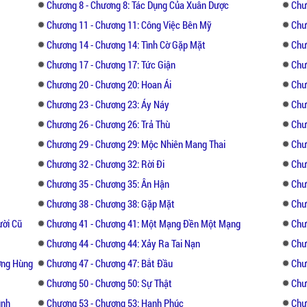
Ông trời thật trớ trêu, người anh tìm k
Chương 8 - Chương 8: Tác Dụng Của Xuân Dược
Chư
nhưng anh lại không biết. Còn sỉ nhục và că
Chương 11 - Chương 11: Công Việc Bên Mỹ
Chư
Chương 14 - Chương 14: Tình Cờ Gặp Mặt
Chư
Cuối cùng cả hai người sẽ như thế nào ? An
Chương 17 - Chương 17: Tức Giận
Chư
tục trải qua những ngày đau khổ ?
Chương 20 - Chương 20: Hoan Ái
Chư
Chương 23 - Chương 23: Áy Náy
Chư
Chương 26 - Chương 26: Trả Thù
Chư
Chương 29 - Chương 29: Mộc Nhiên Mang Thai
Chư
Chương 32 - Chương 32: Rời Đi
Chư
Chương 35 - Chương 35: Ân Hận
Chư
Chương 38 - Chương 38: Gặp Mặt
Chư
ười Cũ
Chương 41 - Chương 41: Một Mạng Đền Một Mạng
Chư
Chương 44 - Chương 44: Xảy Ra Tai Nạn
Chư
ơng Hùng
Chương 47 - Chương 47: Bắt Đầu
Chư
Chương 50 - Chương 50: Sự Thật
Chư
ình
Chương 53 - Chương 53: Hạnh Phúc
Chư