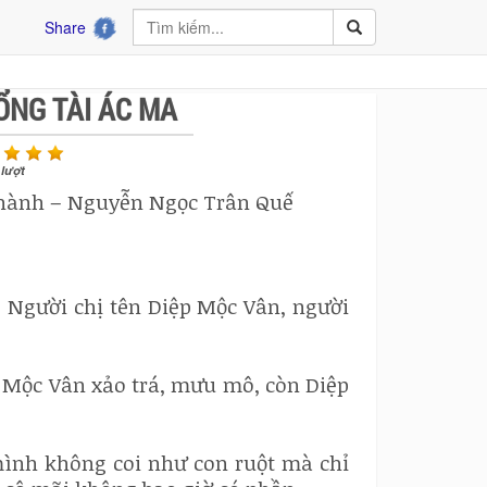
Share
ỔNG TÀI ÁC MA
lượt
n hành – Nguyễn Ngọc Trân Quế
. Người chị tên Diệp Mộc Vân, người
p Mộc Vân xảo trá, mưu mô, còn Diệp
ình không coi như con ruột mà chỉ