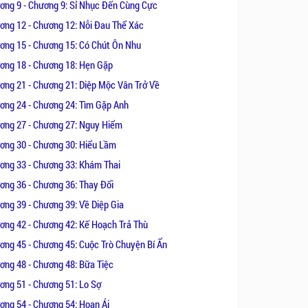
iếm năm xưa đang ở trước mặt mình
ơng 9 - Chương 9: Sỉ Nhục Đến Cùng Cực
m ghét cô.
ơng 12 - Chương 12: Nỗi Đau Thể Xác
ơng 15 - Chương 15: Có Chút Ôn Nhu
h và cô có nhận ra nhau hay cô tiếp
ơng 18 - Chương 18: Hẹn Gặp
ơng 21 - Chương 21: Diệp Mộc Vân Trở Về
ơng 24 - Chương 24: Tìm Gặp Anh
ơng 27 - Chương 27: Nguy Hiểm
ơng 30 - Chương 30: Hiểu Lầm
ơng 33 - Chương 33: Khám Thai
ơng 36 - Chương 36: Thay Đổi
ơng 39 - Chương 39: Về Diệp Gia
ơng 42 - Chương 42: Kế Hoạch Trả Thù
ơng 45 - Chương 45: Cuộc Trò Chuyện Bí Ẩn
ơng 48 - Chương 48: Bữa Tiệc
ơng 51 - Chương 51: Lo Sợ
ơng 54 - Chương 54: Hoan Ái