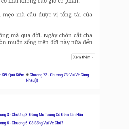
ì cô mãi không bao giờ có phần.
 mẹo mà câu được vị tổng tài của
hông mà qua đời. Ngày chôn cất cha
òn muốn sống trên đời này nữa đến
Xem thêm »
ưng đủ khiến anh có lại nghị lực mà
ây giờ.
: Kết Quả Kiểm
Chương 73 - Chương 73: Vui Vẻ Cùng
Nhau(I)
 Diệp Mộc Vân đã vô tình nhầm lẫn ả
cô làm người thế thân trong lễ cưới
kịch để người ngoài nhìn vào nói
ơng 3 - Chương 3: Đừng Mơ Tưởng Có Đêm Tân Hôn
coi thành người tốt.
ơng 6 - Chương 6: Cô Sống Vui Vẻ Chứ?