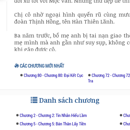
đối xử tốt với Mộc Vân. Những thứ đẹp đẽ th
Chị cô nhờ ngoại hình quyến rũ cùng mưu
đoàn Thịnh Hồng, tên Hàn Thiên Lãnh.
Ba năm trước, bố mẹ anh bị tai nạn giao t
mẹ mình mà anh gần như suy sụp, không c
khi gặp được cô.
Người con gái chỉ nhẹ nhàng trao lá thư nh
CÁC CHƯƠNG MỚI NHẤT
quyết tâm phấn đấu để phát triển được như b
Chương 80 - Chương 80: Đại Kết Cục
Chương 72 - Chương 72
Tra
Anh chỉ biết cô ấy họ Diệp, vì thế khi gặp
thành cô gái năm xưa.
Danh sách chương
Vì một vài hiểu lầm, Diệp Mộc Vân lại muốn 
của bản thân, còn mình dựng lên một vở 
Chương 2 - Chương 2: Tin Nhắn Hiểu Lầm
Chư
người em gái này thật ác độc, còn ả lại được 
Chương 5 - Chương 5: Bán Thân Lấy Tiền
Chư