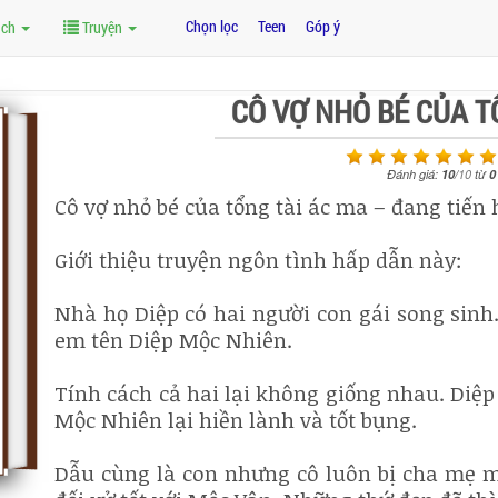
Chọn lọc
Teen
Góp ý
ách
Truyện
CÔ VỢ NHỎ BÉ CỦA T
Đánh giá:
10
/
10
từ
0
Cô vợ nhỏ bé của tổng tài ác ma – đang tiế
Giới thiệu truyện ngôn tình hấp dẫn này:
Nhà họ Diệp có hai người con gái song sinh
em tên Diệp Mộc Nhiên.
Tính cách cả hai lại không giống nhau. Diệ
Mộc Nhiên lại hiền lành và tốt bụng.
Dẫu cùng là con nhưng cô luôn bị cha mẹ m