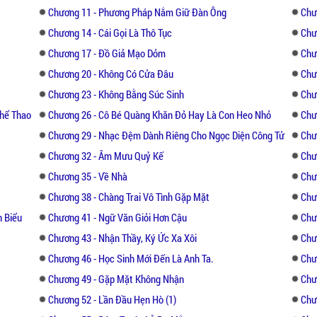
Chương 11 - Phương Pháp Nắm Giữ Đàn Ông
Chư
Chương 14 - Cái Gọi Là Thô Tục
Chươ
Chương 17 - Đồ Giả Mạo Dỏm
Chư
Chương 20 - Không Có Cửa Đâu
Chươ
Chương 23 - Không Bằng Súc Sinh
Chư
Thể Thao
Chương 26 - Cô Bé Quàng Khăn Đỏ Hay Là Con Heo Nhỏ
Chư
Chương 29 - Nhạc Đệm Dành Riêng Cho Ngọc Diện Công Tử
Chư
Chương 32 - Âm Mưu Quỷ Kế
Chư
Chương 35 - Về Nhà
Chư
Chương 38 - Chàng Trai Vô Tình Gặp Mặt
Chư
h Biểu
Chương 41 - Ngữ Văn Giỏi Hơn Cậu
Chư
Chương 43 - Nhận Thầy, Ký Ức Xa Xôi
Chư
Chương 46 - Học Sinh Mới Đến Là Anh Ta.
Chư
Chương 49 - Gặp Mặt Không Nhận
Chư
Chương 52 - Lần Đầu Hẹn Hò (1)
Chư