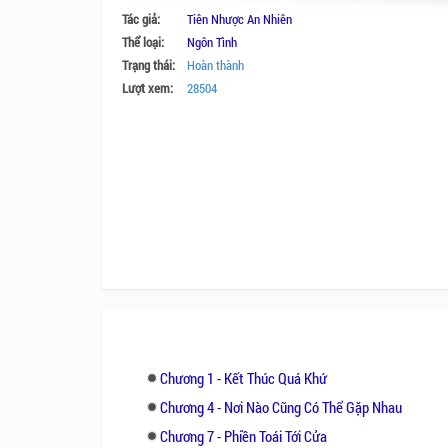
Tác giả:
Tiên Nhược An Nhiên
Thể loại:
Ngôn Tình
Trạng thái:
Hoàn thành
Lượt xem:
28504
Chương 1 - Kết Thúc Quá Khứ
Chương 4 - Nơi Nào Cũng Có Thể Gặp Nhau
Chương 7 - Phiền Toái Tới Cửa