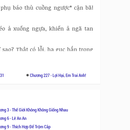
 phụ báo thù cuồng ngược* cặn bã!
kéo ả xuống ngựa, khiến ả ngã tan
sao? Thật có lỗi, hạ gục hắn trong
? Đọc truyện online để cùng tìm ra.
131
Chương 227 - Lợi Hại, Em Trai Anh!
ơng 3 - Thế Giới Không Không Giống Nhau
ơng 6 - Lê An An
ơng 9 - Thích Hợp Để Trộm Cắp