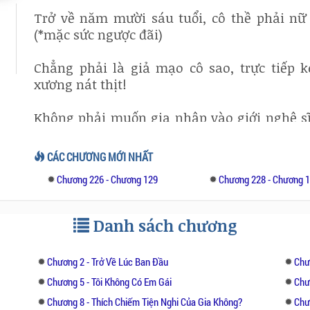
Trở về năm mười sáu tuổi, cô thề phải nữ
(*mặc sức ngược đãi)
Chẳng phải là giả mạo cô sao, trực tiếp 
xương nát thịt!
Không phải muốn gia nhập vào giới nghệ sĩ 
giây lát!
CÁC CHƯƠNG MỚI NHẤT
Chỉ là, vì sao lại có vài thứ thay đổi như vậy
Chương 226 - Chương 129
Chương 228 - Chương 
Danh sách chương
Chương 2 - Trở Về Lúc Ban Đầu
Chư
Chương 5 - Tôi Không Có Em Gái
Chư
Chương 8 - Thích Chiếm Tiện Nghi Của Gia Không?
Chư