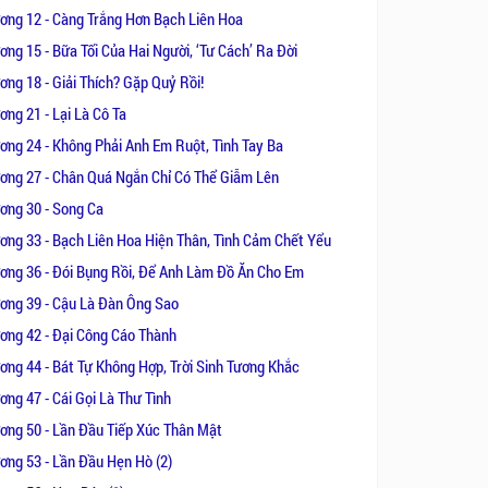
ơng 12 - Càng Trắng Hơn Bạch Liên Hoa
ng 15 - Bữa Tối Của Hai Người, ‘Tư Cách’ Ra Đời
ơng 18 - Giải Thích? Gặp Quỷ Rồi!
ng 21 - Lại Là Cô Ta
ơng 24 - Không Phải Anh Em Ruột, Tình Tay Ba
ơng 27 - Chân Quá Ngắn Chỉ Có Thể Giẫm Lên
ơng 30 - Song Ca
ơng 33 - Bạch Liên Hoa Hiện Thân, Tình Cảm Chết Yểu
ơng 36 - Đói Bụng Rồi, Để Anh Làm Đồ Ăn Cho Em
ơng 39 - Cậu Là Đàn Ông Sao
ơng 42 - Đại Công Cáo Thành
ơng 44 - Bát Tự Không Hợp, Trời Sinh Tương Khắc
ơng 47 - Cái Gọi Là Thư Tình
ơng 50 - Lần Đầu Tiếp Xúc Thân Mật
ơng 53 - Lần Đầu Hẹn Hò (2)