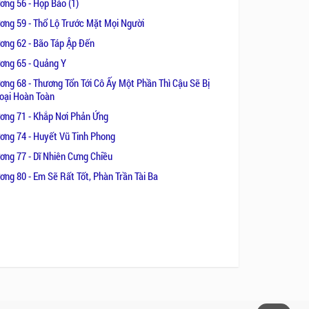
ơng 56 - Họp Báo (1)
ơng 59 - Thổ Lộ Trước Mặt Mọi Người
ơng 62 - Bão Táp Ập Đến
ơng 65 - Quảng Y
ơng 68 - Thương Tổn Tới Cô Ấy Một Phần Thì Cậu Sẽ Bị
oại Hoàn Toàn
ơng 71 - Khắp Nơi Phản Ứng
ơng 74 - Huyết Vũ Tinh Phong
ơng 77 - Dĩ Nhiên Cưng Chiều
ơng 80 - Em Sẽ Rất Tốt, Phàn Trần Tài Ba