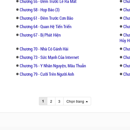
Chương 55 - Đêm Trước Lễ Ra Mắt
Chư
Chương 58 - Họp Báo (3)
Chư
Chương 61 - Đêm Trước Cơn Bão
Chư
Chương 64 - Quan Hệ Tiến Triển
Chư
Chương 67 - Bị Phát Hiện
Chư
Hủy H
Chương 70 - Nhà Có Gánh Hài
Chư
Chương 73 - Sức Mạnh Của Internet
Chư
Chương 76 - Y Nhân Nguyện, Mâu Thuẫn
Chư
Chương 79 - Cưỡi Trên Người Anh
Chư
1
2
3
Chọn trang