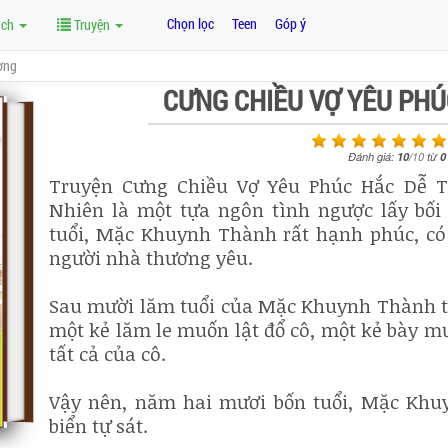
Chọn lọc
Teen
Góp ý
ách
Truyện
ơng
CƯNG CHIỀU VỢ YÊU PH
Đánh giá:
10
/
10
từ
0
Truyện Cưng Chiều Vợ Yêu Phúc Hắc Dễ T
Nhiên là một tựa ngôn tình ngược lấy bố
tuổi, Mặc Khuynh Thành rất hạnh phúc, có
người nhà thương yêu.
Sau mười lăm tuổi của Mặc Khuynh Thành toà
một kẻ lăm le muốn lật đổ cô, một kẻ bày m
tất cả của cô.
Vậy nên, năm hai mươi bốn tuổi, Mặc Khu
biển tự sát.