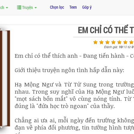
Chọn lọc
Teen
Góp ý
ách
Truyện
EM CHỈ CÓ THỂ 
Đánh giá:
10
/
10
từ
0
Em chỉ có thể thích anh - Đang tiến hành - C
Giới thiệu truyện ngôn tình hấp dẫn này:
Hạ Mộng Ngư và Từ Tử Sung trong trường
nhau. Trong suy nghĩ của Hạ Mộng Ngư luô
"mọt sách bốn mắt" vô cùng nóng tính. Từ 
đúng là "đứa học trò ngoan" của thầy.
Chẳng ai ưa ai, mỗi ngày đến trường không
đạn về phía đối phương, tin tưởng hình tượ