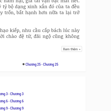
ác hãm hại, gia tài vạn bạc mất hết.
ỷ tỷ bộ dạng xinh xắn đó của ta đều
 trốn, bất hạnh hơn nữa ta lại trở
hạo kiếp, nhu cầu cấp bách lúc này
ời chào đệ tử, đãi ngộ cũng không
Xem thêm »
i chít giấy chiêu mộ đệ tử nghĩ tới
c, cung cấp mỗi ngày ba bữa cơm lại
6
Chương 25 - Chương 25
ấp cả tiền tiêu xài, đối xử bậc này
 báo danh.
 biết thì ra Ngũ độc giáo là chính
vẫn gọi là phản phái.
ơng 3 - Chương 3
 cuối cùng ta chỉ biết yên lặng nhìn
ơng 6 - Chương 6
u xài này cơ chứ. . . . . .
ơng 9 - Chương 9