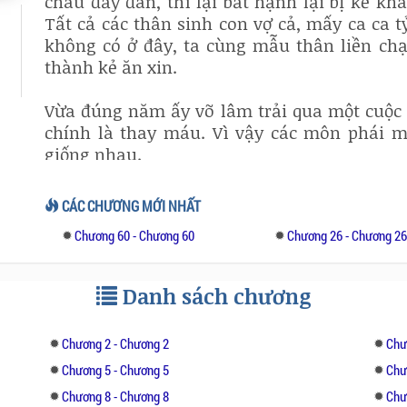
cháu đầy đàn, thì lại bất hạnh lại bị kẻ kh
Tất cả các thân sinh con vợ cả, mấy ca ca t
không có ở đây, ta cùng mẫu thân liền chạy
thành kẻ ăn xin.
Vừa đúng năm ấy võ lâm trải qua một cuộc 
chính là thay máu. Vì vậy các môn phái m
giống nhau.
Hôm đó ta đứng trước bảng quảng cáo dán ch
CÁC CHƯƠNG MỚI NHẤT
nghĩ lui, cảm thấy Ngũ độc giáo này rất đượ
Chương 60 - Chương 60
Chương 26 - Chương 2
còn không phải nộp lệ phí, mỗi tháng lại c
đúng là tốt nhất, vì vậy ta hấp ta hấp tấp đi
Danh sách chương
Đợi đến lúc trưởng thành hơn một chút, mới
phái trong miệng tà ma ngoại đạo, tục nhân 
Chương 2 - Chương 2
Chư
Mỗi lần ra cửa đều bị chính phái đuổi đánh,
Chương 5 - Chương 5
Chư
trời, tại sao năm đó ta lại ham hố mấy đồng tiê
Chương 8 - Chương 8
Chư