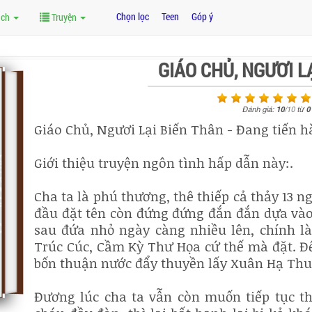
Chọn lọc
Teen
Góp ý
ách
Truyện
GIÁO CHỦ, NGƯƠI L
Đánh giá:
10
/
10
từ
0
Giáo Chủ, Ngươi Lại Biến Thân - Đang tiến 
Giới thiệu truyện ngôn tình hấp dẫn này:.
Cha ta là phú thương, thê thiếp cả thảy 13 n
đầu đặt tên còn đứng đứng đắn đắn dựa vào
sau đứa nhỏ ngày càng nhiều lên, chính là
Trúc Cúc, Cầm Kỳ Thư Họa cứ thế mà đặt. Đến
bốn thuận nước đẩy thuyền lấy Xuân Hạ Thu
Đương lúc cha ta vẫn còn muốn tiếp tục th