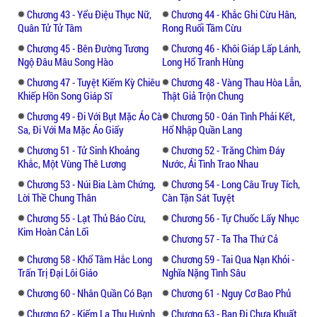
Chương 43 - Yểu Điệu Thục Nữ,
Chương 44 - Khắc Ghi Cừu Hân,
Quân Tử Tử Tâm
Rong Ruổi Tầm Cừu
Chương 45 - Bên Đường Tương
Chương 46 - Khôi Giáp Lấp Lánh,
Ngộ Đâu Mâu Song Hào
Long Hổ Tranh Hùng
Chương 47 - Tuyệt Kiếm Kỳ Chiêu
Chương 48 - Vàng Thau Hòa Lẫn,
Khiếp Hồn Song Giáp Sĩ
Thật Giả Trộn Chung
Chương 49 - Đi Với Bụt Mặc Áo Cà
Chương 50 - Oán Tình Phải Kết,
Sa, Đi Với Ma Mặc Áo Giấy
Hổ Nhập Quần Lang
Chương 51 - Tử Sinh Khoảng
Chương 52 - Trăng Chìm Đáy
Khắc, Một Vùng Thê Lương
Nước, Ái Tình Trao Nhau
Chương 53 - Núi Bia Làm Chứng,
Chương 54 - Long Câu Truy Tích,
Lời Thề Chung Thân
Càn Tận Sát Tuyệt
Chương 55 - Lạt Thủ Báo Cừu,
Chương 56 - Tự Chuốc Lấy Nhục
Kim Hoàn Cản Lối
Chương 57 - Ta Tha Thứ Cả
Chương 58 - Khổ Tâm Hắc Long
Chương 59 - Tai Qua Nạn Khỏi -
Trấn Trị Đại Lôi Giáo
Nghĩa Nặng Tình Sâu
Chương 60 - Nhân Quần Có Bạn
Chương 61 - Nguy Cơ Bao Phủ
Chương 62 - Kiếm La Thu Huỳnh
Chương 63 - Bạn Đi Chưa Khuất