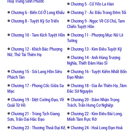
Hoạ Trung Sinh Phước
Chương 5 - Cổ Yển La Hán
Chương 6 - Biến Cố Ở Long Khẩu
Chương 7 - Ác Đấu Trong Đêm Tối
Chương 8 - Tuyệt Kỹ Sơ Triển
Chương 9 - Ngọc Về Cố Chủ, Tam
Chiến Tuyệt Hồn
Chương 10 - Tam Kích Tuyệt Hồn
Chương 11 - Phượng Mục Nữ Lê
Tường
Chương 12 - Khích Bác Phượng
Chương 13 - Kim Điêu Tuyệt Kỹ
Nữ, Thử Tài Thiên Hạ
Chương 14 - Anh Hùng Trượng
Nghĩa, Thiết Đảm Hào Sĩ
Chương 15 - Sói Lang Hồn Siêu
Chương 16 - Tuyệt Kiếm Nhất Bổn
Phách Tán
Đạo Nhân
Chương 17 - Phong Cốc Giữa Sa
Chương 18 - Gia Ân Thiên Hạ ,tâm
Mạc
Đắc Sở Nguyện
Chương 19 - Diệt Cường Đạo, Về
Chương 20 - Đảm Nhận Trọng
Quải Tử Hồ
Trách, Trấn Hưng Cơ Nghiệp
Chương 21 - Trùng Tịch Giang
Chương 22 - Kim Điêu Bài Long,
Sơn, Trấn Oai Hắc Đạo
Minh Tâm Rực Rỡ
Chương 23 - Thương Thoả Đại Kế,
Chương 24 - Hoả Long Đạn Hoả