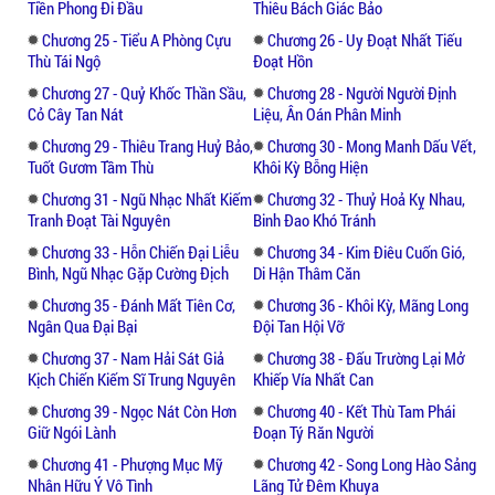
Tiền Phong Đi Đầu
Thiêu Bách Giác Bảo
Chương 25 - Tiểu A Phòng Cựu
Chương 26 - Uy Đoạt Nhất Tiếu
Thù Tái Ngộ
Đoạt Hồn
Chương 27 - Quỷ Khốc Thần Sầu,
Chương 28 - Người Người Định
Cỏ Cây Tan Nát
Liệu, Ân Oán Phân Minh
Chương 29 - Thiêu Trang Huỷ Bảo,
Chương 30 - Mong Manh Dấu Vết,
Tuốt Gươm Tầm Thù
Khôi Kỳ Bỗng Hiện
Chương 31 - Ngũ Nhạc Nhất Kiếm
Chương 32 - Thuỷ Hoả Kỵ Nhau,
Tranh Đoạt Tài Nguyên
Binh Đao Khó Tránh
Chương 33 - Hỗn Chiến Đại Liễu
Chương 34 - Kim Điêu Cuốn Gió,
Bình, Ngũ Nhạc Gặp Cường Địch
Di Hận Thâm Căn
Chương 35 - Đánh Mất Tiên Cơ,
Chương 36 - Khôi Kỳ, Mãng Long
Ngân Qua Đại Bại
Đội Tan Hội Vỡ
Chương 37 - Nam Hải Sát Giả
Chương 38 - Đấu Trường Lại Mở
Kịch Chiến Kiếm Sĩ Trung Nguyên
Khiếp Vía Nhất Can
Chương 39 - Ngọc Nát Còn Hơn
Chương 40 - Kết Thù Tam Phái
Giữ Ngói Lành
Đoạn Tý Răn Người
Chương 41 - Phượng Mục Mỹ
Chương 42 - Song Long Hào Sảng
Nhân Hữu Ý Vô Tình
Lãng Tử Đêm Khuya