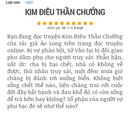
Lượt xem:
14407
KIM ĐIÊU THẦN CHƯỞNG
Đánh giá:
10
/
10
từ
0
lượt
Bạn đang đọc truyện Kim Điêu Thần Chưởng
của tác giả Ảo Long trên trang đọc truyện
online. Bị vợ phản bội, Sở Vân lại bị đôi gían
phu dâm phụ cho ngươi truy sát. Phẫn hận,
uât ức: cha bị hại chết, nhà có không về
được, thù nhân truy sát, một đêm mưa gió
chàng bị đánh rơi xuống biển. Không biết
sống chết thế nào, liệu chàng trai với cuộc
đời đầy bất hạnh và đau khổ đó có còn sống
để trả hờn hay không? Số phận của người vợ
phụ bạc đó sẽ như thế nào?