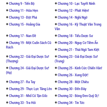
Chương 9 - Tiến Bộ
Chương 10 - Lạc Tuyết Ninh
Chương 11 - Hứa Hẹn
Chương 12 - Phát Hiện!
Chương 13 - Đột Phá
Chương 14 - Nghi Ngờ
Chương 15 - Hoằng Gia
Chương 16 - Kỹ Thuật Văn Trong
Văn
Chương 17 - Nan Đề
Chương 18 - Tiểu Dược Sư
Chương 19 - Một Cuốn Sách Cũ
Chương 20 - Nguy Cơ Tiềm Ẩn
Rách
Chương 21 - Thái Ngô Tam Kiệt
Chương 22 - Giả Đại Dược Sư!
Chương 23 - Giả Đại Dược Sư!
(Thượng)
(Trung)
Chương 24 - Giả Đại Dược Sư!
Chương 25 - Kinh Cức Chiến Văn!
(Hạ)
Chương 26 - Xung Đột!
Chương 27 - Ra Tay
Chương 28 - Một Chiêu
Chương 29 - Thực Lực Tăng Lên
Chương 30 - Đến Đây
Chương 31 - Nhổ Cỏ Tận Gốc
Chương 32 - Bóng Đen Quỷ Dị !
Chương 33 - Tra Hỏi
Chương 34 - Tin Tức