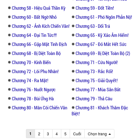
Chương 58 - Hiệu Quả Thần Kỳ
Chương 59 - Đốt Tiền!
Chương 60 - Bất Ngờ Nhỏ
Chương 61 - Phó Ngôn Phẫn Nộ!
Chương 62 - Ảnh Kích Chiến Văn!
Chương 63 - Dối Trá
Chương 64 - Đại Tin Tức!!!
Chương 65 - Kỹ Xảo Âm Hiểm!
Chương 66 - Gặp Mặt Tình Địch
Chương 67 - Đỏ Mắt Hết Sức
Chương 68 - Bị Diệt Toàn Bộ
Chương 69 - Bị Diệt Toàn Bộ (2)
Chương 70 - Kinh Biến
Chương 71 - Cứu Người!
Chương 72 - Lôi Phu Nhân!
Chương 73 - Rắc Rối!
Chương 74 - Ra Mặt!
Chương 75 - Giải Quyết!
Chương 76 - Nuốt Ngược
Chương 77 - Mùa Săn Bắt
Chương 78 - Bùi Ứng Hà
Chương 79 - Thả Câu
Chương 80 - Mân Côi Chiến Văn
Chương 81 - Khách Thăm Đặc
Biệt!
1
2
3
4
5
Cuối
Chọn trang