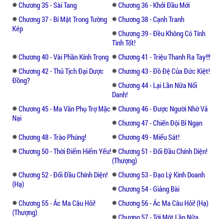
Chương 35 - Sài Tang
Chương 36 - Khởi Đầu Mới
Chương 37 - Bí Mật Trong Tường
Chương 38 - Cạnh Tranh
Kép
Chương 39 - Đều Không Có Tính
Tình Tốt!
Chương 40 - Vài Phần Kính Trọng
Chương 41 - Triệu Thanh Ra Tay!!!
Chương 42 - Thủ Tịch Đại Dược
Chương 43 - Đồ Đệ Của Đức Kiệt!
Đồng?
Chương 44 - Lại Lần Nữa Nổi
Danh!
Chương 45 - Ma Văn Phụ Trợ Mặc
Chương 46 - Được Người Nhờ Vả
Nại
Chương 47 - Chiến Đội Bỉ Ngạn
Chương 48 - Trào Phúng!
Chương 49 - Miểu Sát!
Chương 50 - Thời Điểm Hiểm Yếu!
Chương 51 - Đối Đầu Chính Diện!
(Thượng)
Chương 52 - Đối Đầu Chính Diện!
Chương 53 - Đạo Lý Kinh Doanh
(Hạ)
Chương 54 - Giảng Bài
Chương 55 - Ác Ma Câu Hỏi!
Chương 56 - Ác Ma Câu Hỏi! (Hạ)
(Thượng)
Chương 57 - Tới Một Lần Nữa