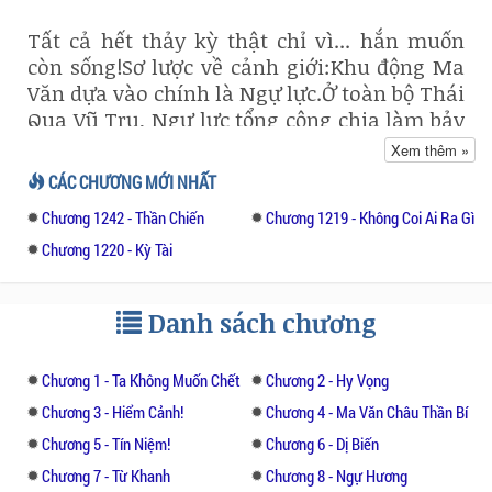
Tất cả hết thảy kỳ thật chỉ vì... hắn muốn
còn sống!Sơ lược về cảnh giới:Khu động Ma
Văn dựa vào chính là Ngự lực.Ở toàn bộ Thái
Qua Vũ Trụ, Ngự lực tổng cộng chia làm bảy
đại cảnh giới: Ngự Đồ, Ngự Giả, Ngự Sư, Đại
Xem thêm »
Ngự Sư, Ngự Hồn, Ngự Không cùng với Ngự
CÁC CHƯƠNG MỚI NHẤT
Thần.
Chương 1242 - Thần Chiến
Chương 1219 - Không Coi Ai Ra Gì
Chỉ có Ngự Đồ chia làm mười cấp.Ngoài ra
Chương 1220 - Kỳ Tài
trong mỗi cảnh giới khác đều chia làm năm
cấp.Đánh giá của người dịch: Nhóm dịch
Danh sách chương
thiết nghĩ đây là một bộ truyện đáng dịch,
đáng xem nhưng vẫn còn tùy theo ý thích
độc giả...
Chương 1 - Ta Không Muốn Chết
Chương 2 - Hy Vọng
Chương 3 - Hiểm Cảnh!
Chương 4 - Ma Văn Châu Thần Bí
Chương 5 - Tín Niệm!
Chương 6 - Dị Biến
Chương 7 - Từ Khanh
Chương 8 - Ngự Hương