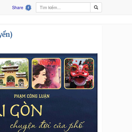
Share
yển)