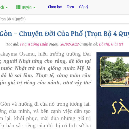
Chọn lọc
Teen
Góp ý
ách
Truyện
Trọn Bộ 4 Quyển)
 Gòn - Chuyện Đời Của Phố (Trọn Bộ 4 Qu
Tác giả:
Phạm Công Luận
Ngày:
26/02/2022
Chuyên đề:
Đô thị, Giải trí
makayma Osamu, hiệu trưởng trường Đại
, người Nhật từng cho rằng, để tồn tại
o nước Nhật trở nên giống nước Mỹ là
đó là sai lầm. Thực tế, càng toàn cầu
gìn giá trị riêng của mình, như vậy thế
 Gòn và hướng đi của nó trong tương lai.
iêng của mình, và bên cạnh việc dần tạo
ìm lại, khôi phục, mài dũa những giá trị
ên bản sắc riêng của đô thị có lịch sử ba