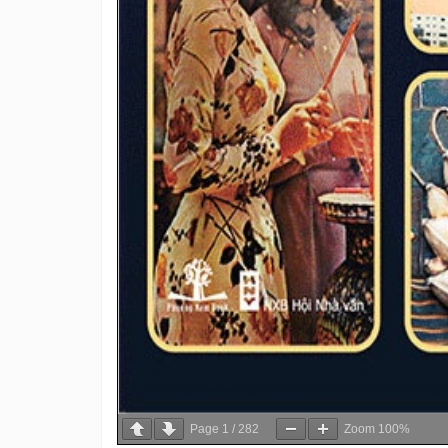
Page
1
/
282
Zoom
100%