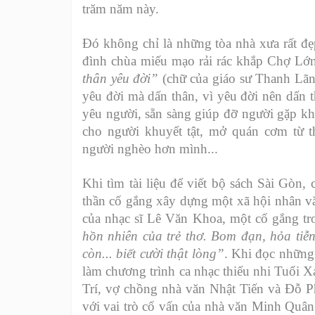
trăm năm này.
Đó không chỉ là những tòa nhà xưa rất đ
đình chùa miếu mạo rải rác khắp Chợ Lớn
thân yêu đời”
(chữ của giáo sư Thanh Lãn
yêu đời mà dấn thân, vì yêu đời nên dấn 
yêu người, sẵn sàng giúp đỡ người gặp kh
cho người khuyết tật, mở quán cơm từ t
người nghèo hơn mình...
Khi tìm tài liệu để viết bộ sách Sài Gòn, 
thần cố gắng xây dựng một xã hội nhân vă
của nhạc sĩ Lê Văn Khoa, một cố gắng tr
hồn nhiên của trẻ thơ. Bom đạn, hỏa tiễn
còn... biết cười thật lòng”
. Khi đọc những
làm chương trình ca nhạc thiếu nhi Tuổi X
Trí, vợ chồng nhà văn Nhật Tiến và Đỗ 
với vai trò cố vấn của nhà văn Minh Quân.