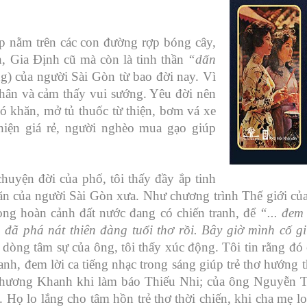
ẹp nằm trên các con đường rợp bóng cây,
, Gia Định cũ mà còn là tinh thần
“dấn
g) của người Sài Gòn từ bao đời nay. Vì
thân và cảm thấy vui sướng. Yêu đời nên
ó khăn, mở tủ thuốc từ thiện, bơm vá xe
hiện giá rẻ, người nghèo mua gạo giúp
chuyện đời của phố, tôi thấy đầy ắp tinh
n của người Sài Gòn xưa. Như chương trình Thế giới của
ong hoàn cảnh đất nước đang có chiến tranh, để
“... đem
 đã phá nát thiên đàng tuổi thơ rồi. Bây giờ mình cố giữ
 dòng tâm sự của ông, tôi thấy xúc động. Tôi tin rằng 
anh, đem lời ca tiếng nhạc trong sáng giúp trẻ thơ hướng
Phương Khanh khi làm báo Thiếu Nhi; của ông Nguyễn T
 Họ lo lắng cho tâm hồn trẻ thơ thời chiến, khi cha mẹ 