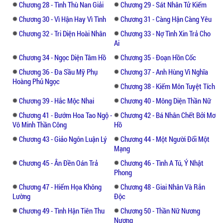
Chương 28 - Tình Thù Nan Giải
Chương 29 - Sát Nhân Tử Kiếm
Chương 30 - Vì Hận Hay Vì Tình
Chương 31 - Càng Hận Càng Yêu
Chương 32 - Tri Diện Hoài Nhân
Chương 33 - Nợ Tình Xin Trả Cho
Ai
Chương 34 - Ngọc Diện Tâm Hồ
Chương 35 - Đoạn Hồn Cốc
Chương 36 - Đa Sầu Mỹ Phụ
Chương 37 - Anh Hùng Vì Nghĩa
Hoàng Phủ Ngọc
Chương 38 - Kiếm Môn Tuyệt Tích
Chương 39 - Hắc Mộc Nhai
Chương 40 - Mông Diện Thần Nữ
Chương 41 - Bướm Hoa Tao Ngộ -
Chương 42 - Bá Nhân Chết Bởi Mơ
Vô Minh Thần Công
Hồ
Chương 43 - Giảo Ngôn Luận Lý
Chương 44 - Một Người Đổi Một
Mạng
Chương 45 - Ân Đền Oán Trả
Chương 46 - Tình A Tú, Ý Nhật
Phong
Chương 47 - Hiểm Họa Không
Chương 48 - Giai Nhân Và Rắn
Lường
Độc
Chương 49 - Tình Hận Tiên Thu
Chương 50 - Thần Nữ Nương
Nương