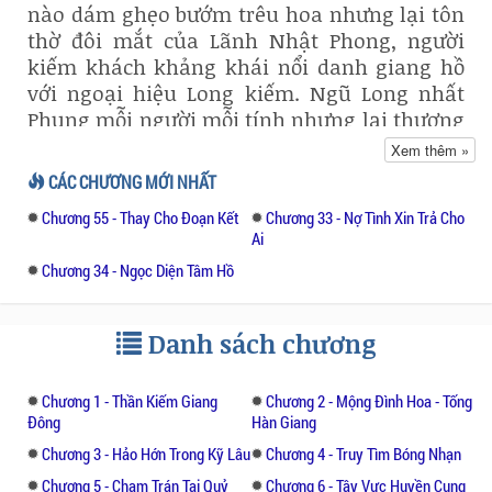
nào dám ghẹo bướm trêu hoa nhưng lại tôn
thờ đôi mắt của Lãnh Nhật Phong, người
kiếm khách khảng khái nổi danh giang hồ
với ngoại hiệu Long kiếm. Ngũ Long nhất
Phụng mỗi người mỗi tính nhưng lại thương
trọng nhau như thủ túc.
Xem thêm »
Vì muốn cứu người trong mộng, Long kiếm
CÁC CHƯƠNG MỚI NHẤT
đã cùng các huynh đệ đi đến miền Tây Vực,
Chương 55 - Thay Cho Đoạn Kết
Chương 33 - Nợ Tình Xin Trả Cho
xâm nhập Huyền Cung nhằm lấy Ngọc Tỷ về
Ai
lại Trung Nguyên theo như thỏa ước với các
Chương 34 - Ngọc Diện Tâm Hồ
nhân vật lãnh đạo của "Võ Lâm Vị Nghĩa".
Ngọc Tỷ chưa thấy nhưng xác Mộng cô
nương và Kim đại hiệp đã để lại tại Quỷ Đầu
Danh sách chương
Quan, Tống Hà Giang cũng không khá hơn
....Kẻ nào đã ra tay độc ác ? Long kiếm sao
Chương 1 - Thần Kiếm Giang
Chương 2 - Mộng Đình Hoa - Tống
lại không thể bảo vệ các huynh muội đã
Đông
Hàn Giang
phần nào vì mình mà đi vào cửa tử ...Máu
Chương 3 - Hảo Hớn Trong Kỹ Lâu
Chương 4 - Truy Tìm Bóng Nhạn
lại nhuộm đỏ võ lâm giang hồ ..
Chương 5 - Chạm Trán Tại Quỷ
Chương 6 - Tây Vực Huyền Cung