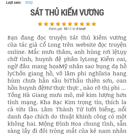
Lượt xem:
9152
SÁT THỦ KIẾM VƯƠNG
Đánh giá:
10
/
10
từ
0
lượt
Bạn đang đọc truyện Sát thủ kiếm vương
của tác giả Cổ Long trên website đọc truyện
online. Mắc mưu thâm, anh hùng rơi lệLụy
chữ tình, huynh đệ phân lyLong Kiếm oai,
ngờ đâu mang họaMỹ nhân sao bụng dạ hồ
lyChốn giang hồ, võ lâm phi nghĩaSa hang
hùm chưa hẳn sầu biThấu thiên sơn, oan
hồn huynh đệHư thực thực , nào rõ thị phi ...
Tống Hà Giang mưu mô, mê kim lượng hơn
tính mạng. Kha Bạc Kim trọng tín, thích la
cà tửu lầu. Lâm Thành Tử lười biếng, nổi
danh đạo chích do thuật khinh công có một
không hai. Mộng Đình Hoa chung tình, sẵn
sàng lấy đi đôi tròng mắt của kẻ nam nhân