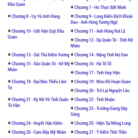
Đầu Quan
Chương 7 - Hư Thực Bất Minh
Chương 8 - Uy Vũ Anh Hùng
Chương 9 - Long Kiếm Địch Khoái
Đao - Anh Hùng Tương Ngộ
Chương 10 - Uất Hận Quỷ Đầu
Chương 11 - Anh Hùng Rơi Lệ
Quan
Chương 12 - Dạ Quân Tử - Tình Nữ
Nhân
Chương 13 - Sát Thủ Kiếm Vương
Chương 14 - Nặng Tình Nợ Oan
Chương 15 - Xảo Quân Tử - Kế Mỹ
Chương 16 - Hà Tổ Tổ
Nhân
Chương 17 - Tình Hay Hận
Chương 18 - Đại Náo Thiếu Lâm
Chương 19 - Mưu Đồ Hoạn Quan
Tự
Chương 20 - Trở Lại Nguyệt Lâu
Chương 21 - Kỳ Nữ Vô Tình Quân
Chương 22 - Tình Muộn
Tử Hận
Chương 23 - Trường Giang Dậy
Sóng
Chương 24 - Huyết Hận Kiếm
Chương 25 - Hiện Tại Mông Lung
Chương 26 - Cạm Bẫy Mỹ Nhân
Chương 27 - Ý Kiếm Tĩnh Thần