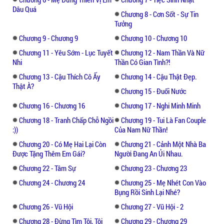
"Hạ Thiên Vũ! CHúng mình làm bạn nhé?"
Dâu Quá
Chương 8 - Cơn Sốt - Sự Tin
Tưởng
"Mình cũng đang có ý này, mà cậu có thể gọi
Chương 9 - Chương 9
Chương 10 - Chương 10
mình là Thiên Vũ. Mình có thể gọi cậu là
Chương 11 - Yêu Sớm - Lục Tuyết
Chương 12 - Nam Thần Và Nữ
Tiểu Tịch được không?"
Nhi
Thần Có Gian Tình?!
Chương 13 - Cậu Thích Cô Ấy
Chương 14 - Cậu Thật Đẹp.
"Tất nhiên là được rồi hihi"
Thật À?
Chương 15 - Đuối Nước
Mặt trời đang dần lặn xuống, tạo nên ánh
Chương 16 - Chương 16
Chương 17 - Nghi Minh Minh
chiều tà, những đám mây trôi lơ lửng màu
Chương 18 - Tranh Chấp Chỗ Ngồi
Chương 19 - Tui Là Fan Couple
hồng đỏ, dưới gốc cây phượng, hai đưa trẻ 3
:))
Của Nam Nữ Thần!
tuổi 1 nam 1 nữ đang nô đùa vui vẻ. Những
Chương 20 - Có Mẹ Hai Lại Còn
Chương 21 - Cảnh Một Nhà Ba
yếu tố này kết hợp lại tạo nên nên một bức
Được Tặng Thêm Em Gái?
Người Đang An Ủi Nhau.
tranh vô cùng hài hòa, đẹp đẽ.
Chương 22 - Tâm Sự
Chương 23 - Chương 23
Chương 24 - Chương 24
Chương 25 - Mẹ Nhét Con Vào
Câu chuyện ngôn tình giữa hai người liệu sẽ
Bụng Rồi Sinh Lại Nhé?
có một cái kết ngọt ngào chứ?
Chương 26 - Vũ Hội
Chương 27 - Vũ Hội - 2
Chương 28 - Đừng Tìm Tôi, Tôi
Chương 29 - Chương 29