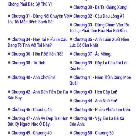
Không Phải Bác Sỹ Thú Y!
Chương 30 - Bà Ta Không Xứng!
Chương 31 - Đừng Nói Chuyện Với
Chương 32 - Cậu Đau Lòng À?
Tôi, Tôi Mắc Bệnh Sạch Sẽ!
Chương 33 - Đừng Chạm Vào Tôi,
Tôi Lại Phải Tắm Rửa Hai Giờ Đồn
Chương 34 - Hay Tôi Hiểu Là Cậu
Chương 35 - Anh Luôn Xuất Hiện
Đang Tỏ Tình Với Tôi Nhé?
Lúc Cô Cần Nhất!
Chương 36 - Hôn Rồi! Hôn Rồi!
Chương 37 - Ác Mộng.
Chương 38 - Tỏ Tình
Chương 39 - Đây Là Câu Trả Lời
Của Em.
Chương 40 - Anh Chờ Em!
Chương 41 - Nam Thần Cũng Moe
Quá!
Chương 42 - Anh Đến Tiễn Em Ra
Chương 43 - Hẹn Gặp Lại!
Sân Bay.
Chương 44 - Anh Nhớ Em!
Chương 45 - Chương 45
Chương 46 - Phiền Phức Tìm Đến.
Chương 47 - Anh Ấy Đẹp Trai Hơn
Chương 48 - Vậy Em Là Bà Xã
Bất Kỳ Người Nào Ở Đây.
Của Anh.
Chương 49 - Chương 49
Chương 50 - Chương 50