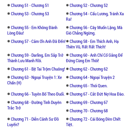
Chương 51 - Chương 51
Chương 52 - Chương 52
Chương 53 - Chương 53
Chương 54 - Cẩu Lương, Tránh Xa
Ra!
Chương 55 - Em Không Đành
Chương 56 - Cây Muốn Lặng, Mà
Lòng Đâu!
Gió Chẳng Ngừng.
Chương 57 - Cảm Ơn Anh Đã Đến!
Chương 58 - Em Thích Anh, Hạ
Thiên Vũ, Rất Rất Thích!
Chương 59 - Darling, Em Sắp Trở
Chương 60 - Anh Chỉ Cố Gắng Để
Thành Lưu Manh Rồi.
Đứng Cùng Em Thôi!
Chương 61 - Bịt Tai Trộm Chuông!
Chương 62 - Chương 62
Chương 63 - Ngoại Truyện 1: Xe
Chương 64 - Ngoại Truyện 2
Chấn (H)
Chương 65 - Thói Quen.
Chương 66 - Tuyên Bố Theo Đuổi.
Chương 67 - Cắt Đứt Nợ Hoa Đào.
Chương 68 - Đường Tình Duyên
Chương 69 - Chương 67
Trắc Trở
Chương 70 - Chương 68
Chương 71 - Diễn Cảnh Sư Đồ
Chương 72 - Cái Bóng Đèn Chết
Luyến?
Tiệt.