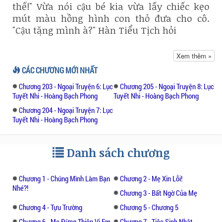
thế!" Vừa nói cậu bé kia vừa lấy chiếc kẹo
mút màu hồng hình con thỏ đưa cho cô.
"Cậu tặng mình à?" Hàn Tiểu Tịch hỏi
"Cho cậu, nhận rồi thì đừng khóc nữa nhé!"
Xem thêm »
CÁC CHƯƠNG MỚI NHẤT
Hàn Tiểu Tịch, nhận lấy, tay đưa lên mặt lau
Chương 203 - Ngoại Truyện 6: Lục
Chương 205 - Ngoại Truyện 8: Lục
hết nước mắt đi, trong mắt ánh lên một tia
Tuyết Nhi - Hoàng Bạch Phong
Tuyết Nhi - Hoàng Bạch Phong
sáng, miệng cô bất giác cười tươi. Thấy vậy,
Chương 204 - Ngoại Truyện 7: Lục
cậu bé kia liền nói: "Cái này là ban nãy được
Tuyết Nhi - Hoàng Bạch Phong
tặng kèm, mình không thích ăn nên mới
cho cậu thôi!"
Danh sách chương
"Cảm ơn cậu. À, mình là Hàn Tiểu Tịch,
mình 3 tuổi, còn cậu?"
Chương 1 - Chúng Mình Làm Bạn
Chương 2 - Mẹ Xin Lỗi!
Nhé?!
Chương 3 - Bất Ngờ Của Mẹ
"Mình tên Hạ Thiên Vũ, 3 tuổi, mình mới
chuyển đến đây, mong được giúp đỡ!"
Chương 4 - Tựu Trường
Chương 5 - Chương 5
Chương 6 - Mẹ Đừng Thiên Vị Em
Chương 7 - Tiệc Sinh Nhật