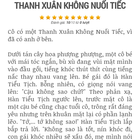
THANH XUÂN KHÔNG NUỐI TIẾC
Đánh giá:
10
/
10
từ
0
lượt
Cô có một Thanh Xuân Không Nuối Tiếc, vì
đã có anh ở bên.
Dưới tán cây hoa phượng phượng, một cô bé
với mái tóc ngắn, bù xù đang vùi mặt mình
vào đầu gối, tiếng khóc thút thít cùng tiếng
nấc thay nhau vang lên. Bé gái đó là Hàn
Tiểu Tịch. Bỗng nhiên, có giọng nói vang
lên: "Cậu không sao chứ?" Theo phản xạ,
Hàn Tiểu Tịch ngước lên, trước mặt cô là
một cậu bé cũng chạc tuổi cô, trông rất đáng
yêu nhưng trên khuân mặt lại có phần lạnh
lẽo. "Tớ,... tớ không sao!" Hàn Tiểu Tịch lắp
bắp trả lời. "Không sao là tốt, nín khóc đi,
con gái khóc nhiều sẽ xấu đó, mẹ mình nói