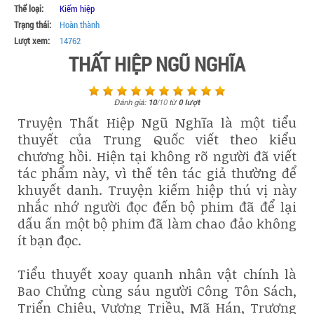
Thể loại:
Kiếm hiệp
Trạng thái:
Hoàn thành
Lượt xem:
14762
THẤT HIỆP NGŨ NGHĨA
Đánh giá:
10
/
10
từ
0
lượt
Truyện Thất Hiệp Ngũ Nghĩa là một tiểu
thuyết của Trung Quốc viết theo kiểu
chương hồi. Hiện tại không rõ người đã viết
tác phẩm này, vì thế tên tác giả thường để
khuyết danh. Truyện kiếm hiệp thú vị này
nhắc nhớ người đọc đến bộ phim đã để lại
dấu ấn một bộ phim đã làm chao đảo không
ít bạn đọc.
Tiểu thuyết xoay quanh nhân vật chính là
Bao Chửng cùng sáu người Công Tôn Sách,
Triển Chiêu, Vương Triều, Mã Hán, Trương