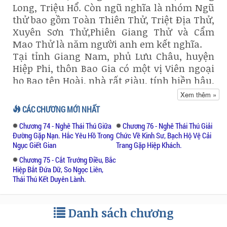
Long, Triệu Hổ. Còn ngũ nghĩa là nhóm Ngũ
thử bao gồm Toàn Thiên Thử, Triệt Địa Thử,
Xuyên Sơn Thử,Phiên Giang Thử và Cẩm
Mao Thử là năm người anh em kết nghĩa.
Tại tỉnh Giang Nam, phủ Lưu Châu, huyện
Hiệp Phi, thôn Bao Gia có một vị Viên ngoại
họ Bao tên Hoài, nhà rất giàu, tính hiền hậu,
gá nghĩa với Viện quân Châu Thị. Ông bà
Xem thêm »
sớm sinh được hai trai, bây giờ đã trưởng
CÁC CHƯƠNG MỚI NHẤT
thành. Người con cả tên Bao Sơn, đã có vợ là
Chương 74 - Nghê Thái Thú Giữa
Chương 76 - Nghê Thái Thú Giải
Vương thị, người em là Bao Hải cũng đã có
Đường Gặp Nạn. Hắc Yêu Hồ Trong
Chức Về Kinh Sư, Bạch Hộ Vệ Cải
vợ là Lý Thị. Vợ chồng Bao Sơn mới được một
Ngục Giết Gian
Trang Gặp Hiệp Khách.
con trai vừa đầy tháng vợ chồng Bao Hải thì
Chương 75 - Cắt Trướng Điều, Bắc
chưa.
Hiệp Bắt Đứa Dữ, So Ngọc Liên,
Thái Thú Kết Duyên Lành.
Bao Sơn là người trung hậu thành thực,
chính trực vô tư, lại kết đôi với Vương Thị là
Danh sách chương
người đức hạnh đoan trang, còn Bao Hải thì
bạc ác, gian hiểm, thêm vợ là Lý Thị tâm địa