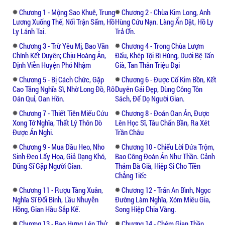
cũng không đoan chính, nhưng may Viên
Chương 1 - Mộng Sao Khuê, Trung
Chương 2 - Chùa Kim Long, Anh
Lương Xuống Thế, Nổi Trận Sấm, Hồ
Hùng Cứu Nạn. Làng Ẩn Dật, Hồ Ly
ngoại khéo thu xếp gia đình nên cả nhà đều
Ly Lánh Tai.
Trả Ơn.
chiều chuộng lẫn nhau, dưới trên hòa thuận
Chương 3 - Trừ Yêu Mị, Bao Văn
Chương 4 - Trong Chùa Lượm
mà vui với nghiệp ruộng nương.
Chính Kết Duyên; Chịu Hoàng Ân,
Đấu, Khép Tội Bì Hùng, Dưới Bệ Tấn
Định Viễn Huyện Phó Nhậm
Già, Tan Thân Triệu Đại
Châu viện quân (vợ Viên ngoại) tuổi đã năm
Chương 5 - Bị Cách Chức, Gặp
Chương 6 - Được Cổ Kim Bồn, Kết
mươi mà còn chửa. Viên ngoại nghĩ rằng:
Cao Tăng Nghĩa Sĩ, Nhờ Long Đồ, Rõ
Duyên Gái Đẹp, Dùng Công Tôn
"Nhà đã có con có cháu đủ rồi, nếu sinh
Oán Quỉ, Oan Hồn.
Sách, Để Dọ Người Gian.
thêm càng bận, lại lo Viện quân tuổi cao sức
Chương 7 - Thiết Tiên Miếu Cứu
Chương 8 - Đoán Oan Án, Được
yếu, không chịu được đau đớn khi sinh nở,
Xong Tớ Nghĩa, Thất Lý Thôn Dò
Lên Học Sĩ, Tâu Chẩn Bần, Ra Xét
và nhọc nhằn lúc cho bú mớm". Vì vậy mà
Được Án Nghi.
Trần Châu
thường thường chẳng vui.
Chương 9 - Mua Đầu Heo, Nho
Chương 10 - Chiếu Lời Đứa Trộm,
Sinh Đeo Lấy Họa, Giả Dạng Khó,
Bao Công Đoán Án Như Thần. Cảnh
Dũng Sĩ Gặp Người Gian.
Thảm Bà Già, Hiệp Si Cho Tiền
Đọc truyện để biết trải nghiệm hành trình
Chẳng Tiếc
rảo bước trên giang hồ, mời bạn đón đọc và
Chương 11 - Rượu Tàng Xuân,
Chương 12 - Trấn An Bình, Ngọc
có thể theo dõi những tác phẩm đặc sắc
Nghĩa Sĩ Đổi Bình, Lầu Nhuyễn
Đường Làm Nghĩa, Xóm Miêu Gia,
khác như: Linh Vũ Cửu Thiên, Kiếm Đạo Độc
Hồng, Gian Hầu Sắp Kế.
Song Hiệp Chia Vàng.
Tôn,...
Chương 13 - Bao Hưng Lén Thử
Chương 14 - Chém Gian Thần,