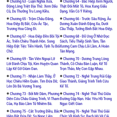
Chương 63 - Luận Nghĩa Xưa,
Chương 64 - Bắc Hiệp Xem Người,
Động Lòng Triệt Địa Thử. Xem Dấu
Thật Đôi Mắt Tỏ, Hoa Xung Giấu
Cũ, Du Thưởng Tru Long Kiều.
Dạng, Vẫn Có Ý Riêng.
Chương 65 - Trộm Châu Đăng,
Chương 66 - Trước Sâu Rộng, Âu
Hoa Điệp Bị Bắt, Cứu Ác Tặc,
Dương Xuân Đánh Đặng Xa, Dưới
Trương Hoa Cõng Đi.
Cầu Thấp, Tưởng Bình Bắt Hoa Điệp.
Chương 67 - Hoa Điệp Đền Bồi Tội
Chương 68 - Đỗ Ung Ở Nhờ Đọc
Ác, Triển Chiêu Thành Hôn. Song
Sách, Tiểu Thiếp Sinh Tâm, Tần
Hiệp Đặt Tiệc Tiễn Hành, Tịnh Tu Bói
Xương Cam Chịu Lỗi Lầm, A Hoàn
Chữ.
Tán Mạng.
Chương 69 - Tần Viên Ngoại Lỡ
Chương 70 - Dương Trung Lòng
Lời Đành Chịu Tội, Kim Huyện Quan
Thành, Cô Cháu Bàn Luận, Kế Tổ
Lập Kế Gỡ Giùm Oan.
Trọn Thảo, Mẹ Con Gặp Nhau.
Chương 71 - Nhận Làm Thầy, Ở
Chương 72 - Nghê Trung Rủi Gặp
Học Chiêu Hiền Quán. Tìm Đứa Dữ,
Giao Thành, Giáng Trinh Tính Cứu
Lén Dò Bá Vương Trang.
Kế Tổ.
Chương 73 - Bởi Mê Dâm, Phương
Chương 74 - Nghê Thái Thú Giữa
Diên Cứu Châu Giáng Trinh, Vì Tham
Đường Gặp Nạn. Hắc Yêu Hồ Trong
Của, Hạ Báo Lầm Tử Nhiêm Bá.
Ngục Giết Gian
Chương 75 - Cắt Trướng Điều, Bắc
Chương 76 - Nghê Thái Thú Giải
Hiệp Bắt Đứa Dữ, So Ngọc Liên,
Chức Về Kinh Sư, Bạch Hộ Vệ Cải