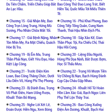
Du Tiên Chẩm, Triển Chiêu Giúp Bắt
Bao Công Thử Đao Long Trát, Biết
An Lạc Hầu.
Hiền Tài, Quốc Mẫu Tới Miếu Thiên
Tề.
Chương 15 - Giả Nhận Mẹ, Bao
Chương 16 - Phủ Khai Phong, Bao
Công Trọn Lòng Trung, Hứng Mù
Công Tiếp Tổng Quản, Cung Nam
Sương, Phu Nhân Chữa Mắt Tối.
Thanh, Thái Hậu Nhìn Địch Phi.
Chương 17 - Giả Bệnh Nặng, Nhân
Chương 18 - Sắp Xảo Kế, Gian
Tôn Nhìn Mẹ, Ra Mật Chiếu, Quách
Thần Phục Tội, Ra Chiếu Chỉ, Thái
Hòe Bị Tra.
Hậu Hồi Cung.
Chương 19 - Bị Ếm Ma, Trung
Chương 20 - Liệng Đầu Người,
Thần Phải Nạn, Giết Yêu Đạo, Hào
Hùng Phi Dọa Nịnh, Bắt Được Bợm,
Kiệt Lập Công.
Học Sĩ Thấu Mưu.
Chương 21 - Trước Điện Kim
Chương 22 - Trọng Võ Mượn Tiền
Loan, Bao Công Thăng Chức, Dưới
Vợ Chồng Bị Nạn, Bạch Hùng Đánh
Lầu Diễn Võ, Hùng Phi Thọ Phong.
Cọp Cậu Cháu Gặp Nhau.
Chương 23 - Bị Đánh Đau, Trọng
Chương 24 - Khuất Hổ Tử Hoàn
Võ Phát Điên, Ham Uống Rượu,
Hồn Lầm Xác Gái, Bạch Ngọc Liên
Khuất Thân Bỏ Mạng.
Phụ Thể Lộn Thây Trai.
Chương 25 - Nghe Lời Xét Lẽ,
Chương 26 - Bao Công Xuống
Đoán Được Hiền Ngu, Xem Bóng
Điện Âm Dương, Khuất, Bạch Hai