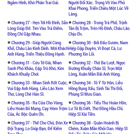
Ngắm Hình, Khó Phân Trai Gái.
Người Đổi Xác. Trọng Võ Vào Phủ
Khai Phong, Triển Chiêu Một Lúc Về
Làng.
Chương 27 - Hẹn Tới Hồ Đình, Sẵn
Chương 28 - Trong Trà Phố, Trịnh
Lòng Giúp Đỡ. Tìm Vào Trà Điếm,
Tân Bị Trộm, Trên Hồ Đình, Châu Lão
Đồng Chí Gặp Nhau.
Chịu Ơn.
Chương 29 - Giúp Người Cùng
Chương 30 - Bởi Đấu Gươm, Nam
Khổ, Châu Lão Kinh Dinh. Mời Khách
Hiệp Gặp Duyên, Vì Đoạt Cá, Lư
Anh Hùng, Triển Thiệu Đồng Hạnh.
Phương Xin Lỗi.
Chương 31 - Cứu Tớ Già, Nhan
Chương 32 - Thử Ba Lượt, Ngọc
Sanh Phó Khảo, Gặp Trò Khó, Kim
Đường Khuấy Chân Sĩ, Trọn Một
Khách Khuấy Chơi.
Lòng, Xuân Mẫn Đãi Anh Hùng.
Chương 33 - Nhan Sinh Rốt Cuộc,
Chương 34 - Tỏ Ý Từ Hôn, Liễu
Vui Gặp Anh Hùng. Liễu Lão Xem
Hồng Bụng Xấu, Sinh Tài Thi Đối,
Thơ, Lòng Chê Hàn Sĩ.
Phùng Sĩ Mưu Gian.
Chương 35 - Ra Cửa Cho Vàng,
Chương 36 - Tiểu Thư Hoàn Hồn,
Liễu Hoàn Bỏ Mạng, Cạy Hòm Trộm
Lư Tử Bị Giết, Thơ Đồng Hầu Chỉ,
Của, Ác Bộc Quên Ơn.
Hiệp Sĩ Xài Tiền.
Chương 37 - Thế Cho Chủ, Đón Xe
Chương 38 - Quân Hoành Bị
Đội Trạng, Lo Giúp Bạn, Để Kiếm
Chém, Xuân Mẫn Khỏi Oan. Hiệp Sĩ
Trao Thư.
Đấu Tài, Triệu Gia Mất Vía.