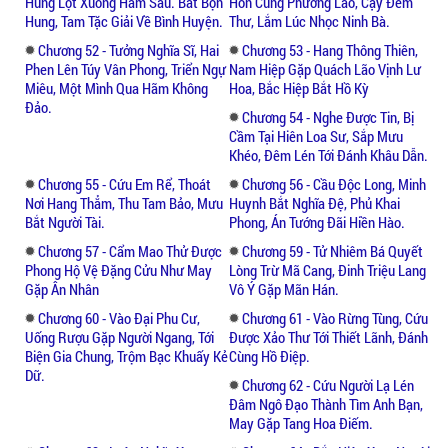
Hùng Lọt Xuống Hầm Sâu. Bắt Bọn
Hôn Cùng Phương Lão, Cậy Đem
Hung, Tam Tặc Giải Về Bình Huyện.
Thư, Lắm Lúc Nhọc Ninh Bà.
Chương 52 - Tưởng Nghĩa Sĩ, Hai
Chương 53 - Hang Thông Thiên,
Phen Lên Túy Vân Phong, Triển Ngự
Nam Hiệp Gặp Quách Lão Vịnh Lư
Miêu, Một Mình Qua Hãm Không
Hoa, Bắc Hiệp Bắt Hồ Kỳ
Đảo.
Chương 54 - Nghe Được Tin, Bị
Cầm Tại Hiên Loa Sư, Sắp Mưu
Khéo, Đêm Lén Tới Đánh Khâu Dẫn.
Chương 55 - Cứu Em Rể, Thoát
Chương 56 - Cầu Độc Long, Minh
Nơi Hang Thẳm, Thu Tam Bảo, Mưu
Huynh Bắt Nghĩa Đệ, Phủ Khai
Bắt Người Tài.
Phong, Án Tướng Đãi Hiền Hào.
Chương 57 - Cẩm Mao Thử Được
Chương 59 - Tử Nhiêm Bá Quyết
Phong Hộ Vệ Đặng Cửu Như May
Lòng Trừ Mã Cang, Đinh Triệu Lang
Gặp Ân Nhân
Vô Ý Gặp Mãn Hán.
Chương 60 - Vào Đại Phu Cư,
Chương 61 - Vào Rừng Tùng, Cứu
Uống Rượu Gặp Người Ngang, Tới
Được Xảo Thư Tới Thiết Lãnh, Đánh
Biện Gia Chung, Trộm Bạc Khuấy Kẻ
Cùng Hồ Điệp.
Dữ.
Chương 62 - Cứu Người Lạ Lén
Đâm Ngô Đạo Thành Tìm Anh Bạn,
May Gặp Tang Hoa Điếm.