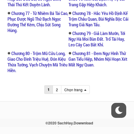
Thái Thú Kết Duyên Lành.
Trang Gặp Hiệp Khách.
Chương 77 - Tử Nhiêm Bá Tài Cao,
Chương 78 - Hắc Yêu Hồ Định Kế
Phục Được Ngũ Thử Bạch Ngọc
Trộm Châu Quan, Bùi Nghĩa Bộc Cải
Đường Thế Kém, Chịu Sút Song
Trang Giả Nạn Tẩu.
Hùng.
Chương 79 - Giả Làm Mướn, Tới
Ngự Hà Moi Bùn Đất. Trổ Tài Hay,
Leo Cây Cao Bắt Khỉ.
Chương 80 - Trộm Mũ Cửu Long,
Chương 81 - Đem Ngự Hình Thử
Giao Cho Đinh Triệu Huệ, Đón Kiệu
Gan Tiểu Hiệp, Nhóm Nội Hoạn Xét
Thừa Tướng, Vạch Chuyện Mã Triêu
Mất Ngự Quan.
Hiền.
1
2
Chọn trang
©2020 SachHay.Dowwnload
Liên hệ - Điều khoản - Sitemap - RSS
Vui lòng trích nguồn khi xuất bản lại nội dung!