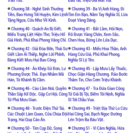
Chương 38 - Nghê Sinh Thưởng
Chương 39 - Ba Vị Anh Hùng, Đi
Tiền, Bao Hưng Tới Huyện, Kim Lệnh
Tìm Em Bạn, Năm Tay Nghĩa Sĩ, Lừa
Tặng Ngựa, Cửu Như Về Kinh.
Đoạt Vàng Dâng.
Chương 40 - Quách An Bị Giết,
Chương 41 - Bắt Lầm, Hỏi Nọn,
Miếu Trung Liệt Hiện Thơ, Triệu Hổ
Rõ Được Vàng Chôn, Xem Sắc,
Giả Hình, Phủ Khai Phong Vâng Chỉ.
Chen Hoa, Bừng Lên Lửa Dục.
Chương 42 - Giả Đùa Bỡn, Thái Sư
Chương 43 - Miếu Hoa Thần, Anh
Giết Lầm Ái Thiếp, Nghe Lời Phỉnh,
Hùng Cứu Giá, Phủ Khai Phong,
Bàng Kiết Mưu Hại Bao Công.
Nghĩa Sĩ Lộ Tên.
Chương 44 - Án Khép Sử Đơn, Lư
Chương 45 - Lập Mưu Lấy Thuốc,
Phương Được Thả. Đạn Nhằm Mã
Chọc Giận Hàng Chương. Rảo Bước
Hán, Từ Khánh Bị Cầm.
Thăm Tin, Cho Cơm Triệu Khánh.
Chương 46 - Cáo Lầm Nơi, Quyền
Chương 47 - Tra Đứa Gian Công
Thần Sắp Kế Độc. Gặp Cơ Hội, Công
Tử Giả Bị Tội, Biếm Tôi Nịnh, Nghĩa
Tử Phá Mưu Gian.
Sĩ Tới Chầu Vua.
Chương 48 - Trước Điện Thử Tài,
Chương 49 - Triệt Địa Thử Lo Cứu
Các Chuột Làm Quan, Cửa Chùa Đội
Hai Công Sai, Bạch Ngọc Đường
Trạng, Hai Quạ Cáo Án.
Lén Trộm Ba Báu Vật.
Chương 50 - Tìm Cọp Dữ, Song
Chương 51 - Vì Cảm Nghĩa, Hứa