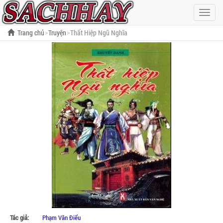
Hiện
menu
Trang chủ
Truyện
Thất Hiệp Ngũ Nghĩa
Tác giả:
Phạm Văn Điểu