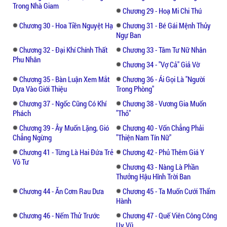
Trong Nhà Giam
Chương 29 - Hoạ Mi Chi Thú
Chương 30 - Hoa Tiền Nguyệt Hạ
Chương 31 - Bé Gái Mệnh Thủy
Ngự Ban
Chương 32 - Đại Khí Chính Thất
Chương 33 - Tâm Tư Nữ Nhân
Phu Nhân
Chương 34 - "vợ Cả" Giả Vờ
Chương 35 - Bàn Luận Xem Mắt
Chương 36 - Ái Gọi Là "người
Dựa Vào Giới Thiệu
Trong Phòng"
Chương 37 - Ngốc Cũng Có Khí
Chương 38 - Vương Gia Muốn
Phách
"thỏ"
Chương 39 - Ây Muốn Lặng, Gió
Chương 40 - Vốn Chẳng Phải
Chẳng Ngừng
"thiện Nam Tín Nữ"
Chương 41 - Từng Là Hai Đứa Trẻ
Chương 42 - Phủ Thêm Giá Y
Vô Tư
Chương 43 - Nàng Là Phần
Thưởng Hậu Hĩnh Trời Ban
Chương 44 - Ăn Cơm Rau Dưa
Chương 45 - Ta Muốn Cưới Thẩm
Hành
Chương 46 - Nếm Thử Trước
Chương 47 - Quế Viên Công Công
Uy Vũ