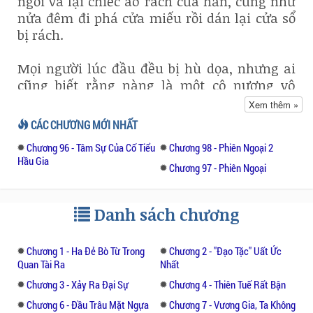
ngồi vá lại chiếc áo rách của hắn, cũng như
nửa đêm đi phá cửa miếu rồi dán lại cửa sổ
bị rách.
Mọi người lúc đầu đều bị hù dọa, nhưng ai
cũng biết rằng nàng là một cô nương vô
cùng lương thiện.
Xem thêm »
CÁC CHƯƠNG MỚI NHẤT
Cha nàng Thẩm Quát lúc làm lễ tế Thái Sơn
Chương 96 - Tâm Sự Của Cố Tiểu
Chương 98 - Phiên Ngoại 2
cùng Đoan Thân vương thì vô tình làm rơi
Hầu Gia
mất linh thạch. Đó là di vật của thánh tổ để
Chương 97 - Phiên Ngoại
lại, ông làm mất nó nên cùng lo lắng.
Danh sách chương
Khi cha nàng vẫn đang xót xa cho linh
thạch bị rơi mất thì lại hoàn toàn không
biết rằng nữ nhi của mình là người cuối
Chương 1 - Ha Đẻ Bò Từ Trong
Chương 2 - "đạo Tặc" Uất Ức
Quan Tài Ra
Nhất
cùng cầm lấy nó.
Chương 3 - Xảy Ra Đại Sự
Chương 4 - Thiên Tuế Rất Bận
Cùng ngày làm lễ, Thẩm Hành xuống núi thì
Chương 6 - Đầu Trâu Mặt Ngựa
Chương 7 - Vương Gia, Ta Không