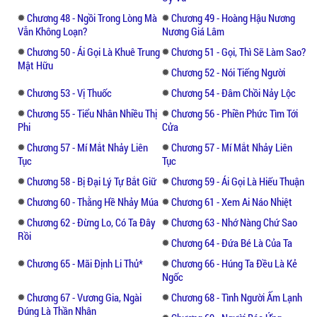
Chương 48 - Ngồi Trong Lòng Mà
Chương 49 - Hoàng Hậu Nương
Vẫn Không Loạn?
Nương Giá Lâm
Chương 50 - Ái Gọi Là Khuê Trung
Chương 51 - Gọi, Thì Sẽ Làm Sao?
Mật Hữu
Chương 52 - Nói Tiếng Người
Chương 53 - Vị Thuốc
Chương 54 - Đâm Chồi Nảy Lộc
Chương 55 - Tiểu Nhân Nhiều Thị
Chương 56 - Phiền Phức Tìm Tới
Phi
Cửa
Chương 57 - Mí Mắt Nhảy Liên
Chương 57 - Mí Mắt Nhảy Liên
Tục
Tục
Chương 58 - Bị Đại Lý Tự Bắt Giữ
Chương 59 - Ái Gọi Là Hiếu Thuận
Chương 60 - Thằng Hề Nhảy Múa
Chương 61 - Xem Ai Náo Nhiệt
Chương 62 - Đừng Lo, Có Ta Đây
Chương 63 - Nhớ Nàng Chứ Sao
Rồi
Chương 64 - Đứa Bé Là Của Ta
Chương 65 - Mãi Định Li Thủ*
Chương 66 - Húng Ta Đều Là Kẻ
Ngốc
Chương 67 - Vương Gia, Ngài
Chương 68 - Tình Người Ấm Lạnh
Đúng Là Thần Nhân