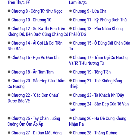
vô tình nhìn thấy mảnh đá. Vẫn theo tính
Trên Thực Tế
Làm Được
cách trợ giúp người nghèo, nàng đã lấy nó
Chương 8 - Công Tử Như Ngọc
Chương 9 - Lừa Cha
để lấp những lỗ trong một hậu viện.
Chương 10 - Chương 10
Chương 11 - Kỳ Phùng Địch Thủ
Chương 12 - So Ra Thì Bên Trên
Chương 13 - Phu Nhân Không
Lúc phát hiện ra đó là thứ mà cha đang sốt
Không Đủ, Bên Dưới Cũng Chẳng Có
Phải Ở Đó
vó tìm kiếm, nàng đã lặng lẽ rời đi lúc nửa
Chương 14 - Ái Gọi Là Coi Tiền
Chương 15 - Ô Dùng Cái Chén Của
đêm đến nơi kia để lấy lại.
Như Rác
Ta
Chương 16 - Họa Vô Đơn Chí
Chương 17 - Trầm Đại Cô Nương
Từ đó nàng chạm mặt đến Tô Nguyệt Cẩm.
Và Tô Tiểu Nương Tử
Chương 18 - Ăn Tàm Tạm
Chương 19 - Tống Tiền
Tô Nguyệt Cẩm là hoàng đế đương triều bấy
Chương 20 - Sắc Đẹp Của Thẩm
Chương 21 - Thê Không Bằng
giờ, tình cách lãnh đạm và có đôi kỳ lạ.
Cô Nương
Thiếp
Chương 22 - "các Con Cháu"
Chương 23 - Ta Khách Khí Đấy
Vị vương gia này vô cùng nham hiểm, nàng
Được Bảo Vệ
lại quá ngốc nghếch nên không phải là đối
Chương 24 - Sắc Đẹp Của Tô Vạn
Tuế
thủ của hắn.
Chương 25 - Tay Chân Luống
Chương 26 - Ha Đẻ Cũng Không
Cuống Ôm Ôm Ấp Ấp
Nhận Ra
Nhưng nhờ vậy mà có những câu chuyện
hài hước lại vô cùng nhẹ nhàng.
Chương 27 - Đi Dạo Một Vòng
Chương 28 - Thăng Đường