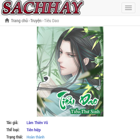
Hiện
menu
Trang chủ
Truyện
Tiêu Dao
Tác giả:
Lâm Thiên Vũ
Thể loại:
Tiên hiệp
Trạng thái:
Hoàn thành