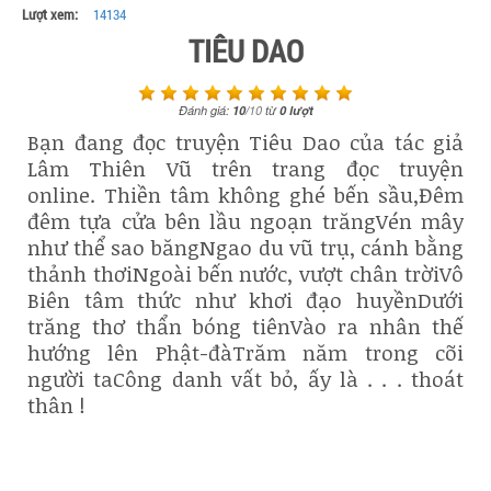
Lượt xem:
14134
TIÊU DAO
Đánh giá:
10
/
10
từ
0
lượt
Bạn đang đọc truyện Tiêu Dao của tác giả
Lâm Thiên Vũ trên trang đọc truyện
online. Thiền tâm không ghé bến sầu,Đêm
đêm tựa cửa bên lầu ngoạn trăngVén mây
như thể sao băngNgao du vũ trụ, cánh bằng
thảnh thơiNgoài bến nước, vượt chân trờiVô
Biên tâm thức như khơi đạo huyềnDưới
trăng thơ thẩn bóng tiênVào ra nhân thế
hướng lên Phật-đàTrăm năm trong cõi
người taCông danh vất bỏ, ấy là . . . thoát
thân !