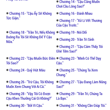
mất khống chế...
Chương 14 - "cậu Cũng Muốn
Chơi Cầu Lông Sao?"
Thời Ôn không biết ba mẹ mình có chết vì
Chương 15 - "cậu Ấy Sẽ Không
Chương 16 - Đánh Nhau
Tức Giận."
tai nạn xe cộ hay không, cô chỉ biết vừa tỉnh
Chương 17 - "xử Lí Vết Thương
lại cô đã trọng sinh.
Của Cậu Trước."
Chương 18 - "trần Trì, Nếu Không
Chương 19 - Nói Dối
Nhưng lại cố tình trở lại vào thời điểm sau
Buông Ra Tôi Sẽ Không Để Ý Cậu
Chương 20 - Trần Trì Sinh
Nữa."
hôm cô đưa khăn giấy cho thiếu niên kia.
Chương 21 - "cậu Cảm Thấy Tôi
Ghê Tởm Sao?"
"Tiểu Ôn? Con tỉnh rồi sao? Dậy ăn cơm
Chương 22 - "cậu Muốn Bức Điên
Chương 23 - "mình Có Thể Dạy
chiều thôi."
Tôi Sao?"
Cậu."
Chương 24 - Quỷ Hút Máu
Chương 25 - "chúng Ta Xem
Ngoài cửa truyền đến giọng nói ôn nhu của
Chung."
mẹ.
Chương 26 - "trừ Cậu, Tôi Không
Chương 27 - "cậu Đang Làm Nũng
Muốn Xem Chung Với Ai Cả."
Sao?"
Thời Ôn đôi mắt chua xót, nhẹ giọng đáp:
Chương 28 - "vậy Tôi Có Được
Chương 29 - "trần Trì, Chúng Ta
"Vâng, con sẽ ra ngay."
Cậu Khen Thưởng Cái Gì Không?"
Là Bạn."
Chương 30 - "bởi Vì Cậu."
Chương 31 - "không Cần Giúp Tôi."
Đơn giản ba phòng một sảnh, góc tường vài