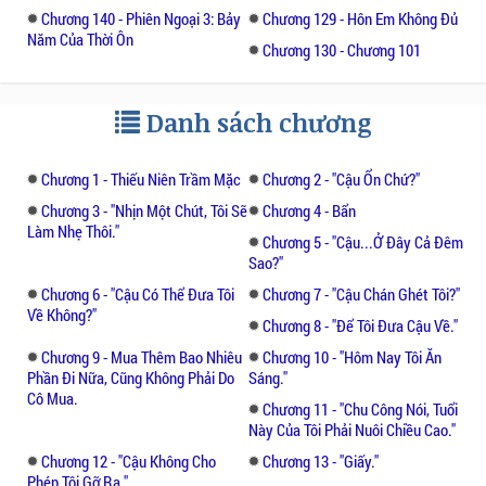
Chương 140 - Phiên Ngoại 3: Bảy
Chương 129 - Hôn Em Không Đủ
Năm Của Thời Ôn
Cô ngồi dậy, cuộn tròn thân thể, mệt mỏi
Chương 130 - Chương 101
thở dốc.
Danh sách chương
Vì cái gì cô lại trọng sinh vào ngày hôm sau,
sau khi gặp thiếu niên khăn giấy kia?
Chương 1 - Thiếu Niên Trầm Mặc
Chương 2 - "cậu Ổn Chứ?"
Thời Ôn thống khổ ôm lấy đầu.
Chương 3 - "nhịn Một Chút, Tôi Sẽ
Chương 4 - Bẩn
Làm Nhẹ Thôi."
Chương 5 - "cậu...ở Đây Cả Đêm
Nếu đời trước không phải do cô động lòng
Sao?"
trắc ẩn, ở trong ngõ nhỏ đưa cho thiếu niên
Chương 6 - "cậu Có Thể Đưa Tôi
Chương 7 - "cậu Chán Ghét Tôi?"
bị đánh bầm dập một xấp khăn giấy, sau
Về Không?"
Chương 8 - "để Tôi Đưa Cậu Về."
này chắc cũng không xảy ra nhiều truyện
Chương 9 - Mua Thêm Bao Nhiêu
Chương 10 - "hôm Nay Tôi Ăn
như vậy...
Phần Đi Nữa, Cũng Không Phải Do
Sáng."
Cô Mua.
Chương 11 - "chu Công Nói, Tuổi
Chị gái Thời Noãn sẽ không chết vì nhảy
Này Của Tôi Phải Nuôi Chiều Cao."
lầu, mẹ cô sẽ không vì tinh thần không ổn
Chương 12 - "cậu Không Cho
Chương 13 - "giấy."
định mà cướp tay lái của ba Thời làm xe
Phép Tôi Gỡ Ra."