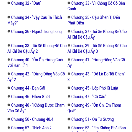
Chương 32 - "đau"
Chương 33 - Vì Không Có Cô Bên
đường khe hở nứt toác, phác hoạ năm
Cạnh.
tháng.
Chương 34 - "vậy Cậu Ta Thích
Chương 35 - Cậu Ghen Tị Đến
Mày?"
Phát Điên
Chương 36 - Người Trong Lòng
Chương 37 - Tôi Sẽ Không Để Cho
Ai Khi Dễ Cậu Ấy
Chương 38 - Tôi Sẽ Không Để Cho
Chương 39 - Tôi Sẽ Không Để Cho
Ai Khi Dễ Cậu Ấy 2
Ai Khi Dễ Cậu Ấy 3
Chương 40 - "ôn Ôn, Đừng Cười
Chương 41 - "đừng Động Vào Cô
Với Hắn..." 4
Ấy
Chương 42 - "đừng Động Vào Cô
Chương 43 - "đó Là Do Tôi Ghen"
Ấy" 2
3
Chương 44 - Bạn Gái
Chương 45 - Lớp Phó Kỉ Luật
Chương 46 - Ghen Ghét
Chương 47 - "cô Xấu"
Chương 48 - "không Được Chạm
Chương 49 - "ôn Ôn, Em Thơm
Vào Cô Ấy"
Quá!"
Chương 50 - Chương 40.4
Chương 51 - Ôn Tư Sương
Chương 52 - Thích Anh 2
Chương 53 - "em Không Phải Bạn