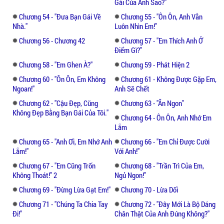
Gái Của Anh Sao?"
Chương 54 - "đưa Bạn Gái Về
Chương 55 - "ôn Ôn, Anh Vẫn
Nhà."
Luôn Nhìn Em!"
Chương 56 - Chương 42
Chương 57 - "em Thích Anh Ở
Điểm Gì?"
Chương 58 - "em Ghen À?"
Chương 59 - Phát Hiện 2
Chương 60 - "ôn Ôn, Em Không
Chương 61 - Không Được Gặp Em,
Ngoan!"
Anh Sẽ Chết
Chương 62 - "cậu Đẹp, Cũng
Chương 63 - "ăn Ngon"
Không Đẹp Bằng Bạn Gái Của Tôi."
Chương 64 - Ôn Ôn, Anh Nhớ Em
Lắm
Chương 65 - "anh Ơi, Em Nhớ Anh
Chương 66 - "em Chỉ Được Cười
Lắm!"
Với Anh!"
Chương 67 - "em Cũng Trốn
Chương 68 - "trần Trì Của Em,
Không Thoát!" 2
Ngủ Ngon!"
Chương 69 - "đừng Lừa Gạt Em!"
Chương 70 - Lừa Dối
Chương 71 - "chúng Ta Chia Tay
Chương 72 - "đây Mới Là Bộ Dáng
Đi!"
Chân Thật Của Anh Đúng Không?"