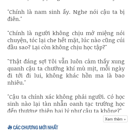
"Chính là nam sinh ấy. Nghe nói cậu ta bị
điên."
"Chính là người không chịu mở miệng nói
chuyện, tóc lại che hết mặt, lúc nào cũng cúi
đầu sao? Lại còn không chịu học tập?"
"Thật đáng sợ! Tôi vẫn luôn cảm thấy xung
quanh cậu ta chướng khí mù mịt, mỗi ngày
đi tới đi lui, không khác hồn ma là bao
nhiêu."
"Cậu ta chính xác không phải người. Có học
sinh nào lại tàn nhẫn oanh tạc trường học
đến thương thiên hại lý như cậu ta không?"
Xem thêm »
Thời Ôn đột nhiên tỉnh lại, trên trán đầy mồ
CÁC CHƯƠNG MỚI NHẤT
hôi, cả người cũng không ngừng run rẩy.