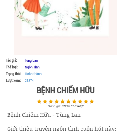
Tác giả:
Tùng Lan
Thể loại:
Ngôn Tình
Trạng thái:
Hoàn thành
Lượt xem:
21874
BỆNH CHIẾM HỮU
Đánh giá:
10
/
10
từ
0
lượt
Bệnh Chiếm Hữu - Tùng Lan
Giới thiệu truyện ngôn tình cuốn hút này: