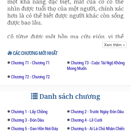
một khả năng đặc biệt, mắt của cô có thể
nhìn được tuổi thọ của một người, chính xác
hơn là có thế biết được người khác còn sống
được bao lâu.
Cô từng được một hồn ma cứu giúp, vi thế
mà cô chấp nhận làm dâu một gia đình giàu
Xem thêm »
có để trả ơn.
CÁC CHƯƠNG MỚI NHẤT
Chương 71 - Chương 71
Chương 73 - Cuộc Tái Ngộ Không
Không ngờ đây lại là một bước ngoặc thay
Mong Muốn
đổi cuộc đời cô.
Chương 72 - Chương 72
Từ khi đến đây, cô cũng bị cuốn theo sự
tranh giành quyền lực trong gia đình đó, và
Danh sách chương
những vụ án li kì dần dần được hé lộ…
Chương 1 - Lấy Chồng
Chương 2 - Trước Ngày Đón Dâu
Hồng Hạnh sẽ phải làm gì để thích ứng và tự
cứu lấy chính bản thân mình???
Chương 3 - Đón Dâu
Chương 4 - Lễ Cưới
Chương 5 - Oan Hồn Nơi Đáy
Chương 6 - Ai Là Chủ Nhân Chiếc