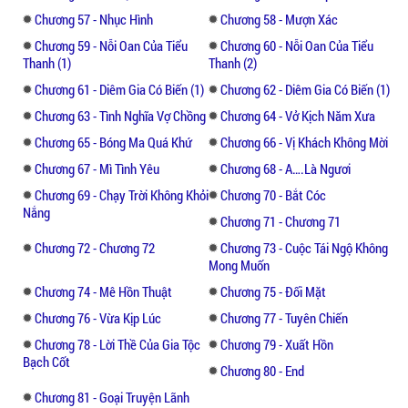
Chương 57 - Nhục Hình
Chương 58 - Mượn Xác
Chương 59 - Nỗi Oan Của Tiểu
Chương 60 - Nỗi Oan Của Tiểu
Thanh (1)
Thanh (2)
Chương 61 - Diêm Gia Có Biến (1)
Chương 62 - Diêm Gia Có Biến (1)
Chương 63 - Tình Nghĩa Vợ Chồng
Chương 64 - Vở Kịch Năm Xưa
Chương 65 - Bóng Ma Quá Khứ
Chương 66 - Vị Khách Không Mời
Chương 67 - Mì Tình Yêu
Chương 68 - A….là Ngươi
Chương 69 - Chạy Trời Không Khỏi
Chương 70 - Bắt Cóc
Nắng
Chương 71 - Chương 71
Chương 72 - Chương 72
Chương 73 - Cuộc Tái Ngộ Không
Mong Muốn
Chương 74 - Mê Hồn Thuật
Chương 75 - Đối Mặt
Chương 76 - Vừa Kịp Lúc
Chương 77 - Tuyên Chiến
Chương 78 - Lời Thề Của Gia Tộc
Chương 79 - Xuất Hồn
Bạch Cốt
Chương 80 - End
Chương 81 - Goại Truyện Lãnh