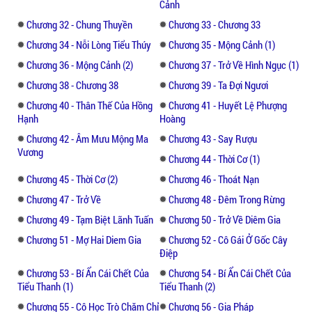
Cảnh
Chương 32 - Chung Thuyền
Chương 33 - Chương 33
Chương 34 - Nỗi Lòng Tiểu Thúy
Chương 35 - Mộng Cảnh (1)
Chương 36 - Mộng Cảnh (2)
Chương 37 - Trở Về Hình Ngục (1)
Chương 38 - Chương 38
Chương 39 - Ta Đợi Ngươi
Chương 40 - Thân Thế Của Hồng
Chương 41 - Huyết Lệ Phượng
Hạnh
Hoàng
Chương 42 - Âm Mưu Mộng Ma
Chương 43 - Say Rượu
Vương
Chương 44 - Thời Cơ (1)
Chương 45 - Thời Cơ (2)
Chương 46 - Thoát Nạn
Chương 47 - Trở Về
Chương 48 - Đêm Trong Rừng
Chương 49 - Tạm Biệt Lãnh Tuấn
Chương 50 - Trở Về Diêm Gia
Chương 51 - Mợ Hai Diem Gia
Chương 52 - Cô Gái Ở Gốc Cây
Điệp
Chương 53 - Bí Ẩn Cái Chết Của
Chương 54 - Bí Ẩn Cái Chết Của
Tiểu Thanh (1)
Tiểu Thanh (2)
Chương 55 - Cô Học Trò Chăm Chỉ
Chương 56 - Gia Pháp