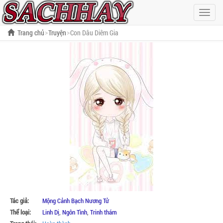
Hiện
menu
Trang chủ
Truyện
Con Dâu Diêm Gia
Tác giả:
Mộng Cảnh Bạch Nương Tử
Thể loại:
Linh Dị
,
Ngôn Tình
,
Trinh thám