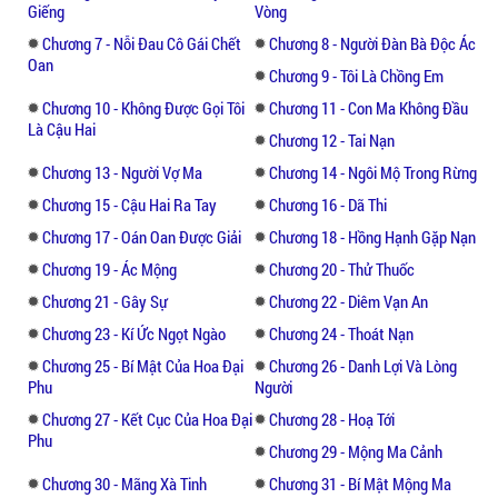
Những diễn biến gì sẽ xảy ra tiếp theo?
Giếng
Vòng
Chương 7 - Nỗi Đau Cô Gái Chết
Chương 8 - Người Đàn Bà Độc Ác
Oan
Chương 9 - Tôi Là Chồng Em
Chương 10 - Không Được Gọi Tôi
Chương 11 - Con Ma Không Đầu
Là Cậu Hai
Chương 12 - Tai Nạn
Chương 13 - Người Vợ Ma
Chương 14 - Ngôi Mộ Trong Rừng
Chương 15 - Cậu Hai Ra Tay
Chương 16 - Dã Thi
Chương 17 - Oán Oan Được Giải
Chương 18 - Hồng Hạnh Gặp Nạn
Chương 19 - Ác Mộng
Chương 20 - Thử Thuốc
Chương 21 - Gây Sự
Chương 22 - Diêm Vạn An
Chương 23 - Kí Ức Ngọt Ngào
Chương 24 - Thoát Nạn
Chương 25 - Bí Mật Của Hoa Đại
Chương 26 - Danh Lợi Và Lòng
Phu
Người
Chương 27 - Kết Cục Của Hoa Đại
Chương 28 - Hoạ Tới
Phu
Chương 29 - Mộng Ma Cảnh
Chương 30 - Mãng Xà Tinh
Chương 31 - Bí Mật Mộng Ma