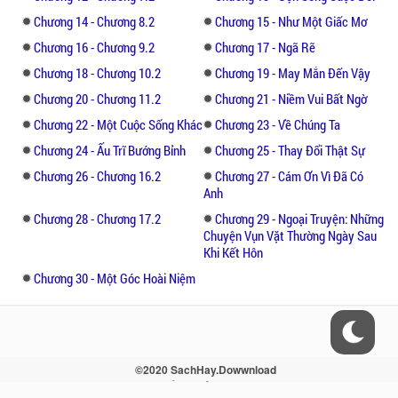
cùng thành công, khi chưa xây dựng hoàn
Chương 14 - Chương 8.2
Chương 15 - Như Một Giấc Mơ
chỉnh đã trở thành khu du lịch được mọi
Chương 16 - Chương 9.2
Chương 17 - Ngã Rẽ
người mong đợi nhất, đồng thời được chính
Chương 18 - Chương 10.2
Chương 19 - May Mắn Đến Vậy
phủ công khai khen ngợi về mặt thiết kế -
Chương 20 - Chương 11.2
Chương 21 - Niềm Vui Bất Ngờ
sự kết hợp hoàn hảo giữa bảo vệ môi trường
với cảnh sắc đặc trưng. Hoa Thịnh sau khi
Chương 22 - Một Cuộc Sống Khác
Chương 23 - Về Chúng Ta
xử lý xong hạng mục này tiếng tăm đã vang
Chương 24 - Ấu Trĩ Bướng Bỉnh
Chương 25 - Thay Đổi Thật Sự
dội khắp trong ngành
Chương 26 - Chương 16.2
Chương 27 - Cám Ơn Vì Đã Có
Anh
Chương 28 - Chương 17.2
Chương 29 - Ngoại Truyện: Những
Chuyện Vụn Vặt Thường Ngày Sau
Khi Kết Hôn
Chương 30 - Một Góc Hoài Niệm
©2020 SachHay.Dowwnload
Liên hệ - Điều khoản - Sitemap - RSS