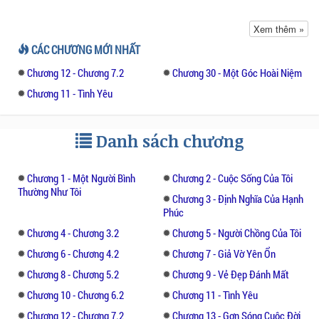
Vương Y Bối ngồi trước máy tính một ngày
Xem thêm »
trời, nhìn tài liệu đã xử lý xong, trong lòng
CÁC CHƯƠNG MỚI NHẤT
dâng lên niềm tự hào lạ lùng, tuy những
Chương 12 - Chương 7.2
Chương 30 - Một Góc Hoài Niệm
thứ này chiếm rất nhiều thời gian của cô,
nhưng khi thành quả bày ra trước mắt, cảm
Chương 11 - Tình Yêu
giác thỏa mãn đã đè bẹp mọi mệt mỏi và
phiền muộn. Cô cẩn thận lưu lại rồi mới
Danh sách chương
đóng file, nghĩ bụng nhất định phải đãi ngộ
bản thân tốt một chút, buổi tối phải ăn một
bữa hoành tráng mới được.
Chương 1 - Một Người Bình
Chương 2 - Cuộc Sống Của Tôi
Thường Như Tôi
Chương 3 - Định Nghĩa Của Hạnh
Điện thoại bỗng đổ chuông, người gọi đến là
Phúc
Hướng Vũ Hằng. Vương Y Bối nghe máy,
Chương 4 - Chương 3.2
Chương 5 - Người Chồng Của Tôi
người đàn ông này luôn thích nói về mấy đề
Chương 6 - Chương 4.2
Chương 7 - Giả Vờ Yên Ổn
tài cũ rích, còn ngỏ lời muốn mời cô ăn tối.
Chương 8 - Chương 5.2
Chương 9 - Vẻ Đẹp Đánh Mất
Trước kia khi Vương Y Bối làm việc ở Hoa
Chương 10 - Chương 6.2
Chương 11 - Tình Yêu
Thịnh, từng phụ trách hạng mục Lam Sơn
hợp tác với Hoàn Quang. Hạng mục này vô
Chương 12 - Chương 7.2
Chương 13 - Gợn Sóng Cuộc Đời