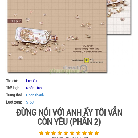
Tác giả:
Lục Xu
Thể loại:
Ngôn Tình
Trạng thái:
Hoàn thành
Lượt xem:
5153
ĐỪNG NÓI VỚI ANH ẤY TÔI VẪN
CÒN YÊU (PHẦN 2)
Đánh giá:
10
/
10
từ
0
lượt