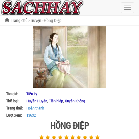
Hiện
menu
Trang chủ
Truyện
Hồng Điệp
Tác giả:
Tiểu Ly
Thể loại:
Huyền Huyễn
,
Tiên hiệp
,
Xuyên Không
Trạng thái:
Hoàn thành
Lượt xem:
13632
HỒNG ĐIỆP