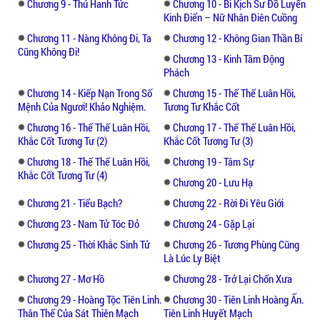
Chương 9 - Thú Hanh Tức
Chương 10 - Bi Kịch Sư Đồ Luyến
Kinh Điển – Nữ Nhân Điên Cuồng
Chương 11 - Nàng Không Đi, Ta
Chương 12 - Không Gian Thần Bí
Cũng Không Đi!
Chương 13 - Kinh Tâm Động
Phách
Chương 14 - Kiếp Nạn Trong Số
Chương 15 - Thế Thế Luân Hồi,
Mệnh Của Ngươi! Khảo Nghiệm.
Tương Tư Khắc Cốt
Chương 16 - Thế Thế Luân Hồi,
Chương 17 - Thế Thế Luân Hồi,
Khắc Cốt Tương Tư (2)
Khắc Cốt Tương Tư (3)
Chương 18 - Thế Thế Luân Hồi,
Chương 19 - Tâm Sự
Khắc Cốt Tương Tư (4)
Chương 20 - Lưu Hạ
Chương 21 - Tiểu Bạch?
Chương 22 - Rời Đi Yêu Giới
Chương 23 - Nam Tử Tóc Đỏ
Chương 24 - Gặp Lại
Chương 25 - Thời Khắc Sinh Tử
Chương 26 - Tương Phùng Cũng
Là Lúc Ly Biệt
Chương 27 - Mơ Hồ
Chương 28 - Trở Lại Chốn Xưa
Chương 29 - Hoàng Tộc Tiên Linh.
Chương 30 - Tiên Linh Hoàng Ấn.
Thân Thế Của Sát Thiên Mạch
Tiên Linh Huyết Mạch