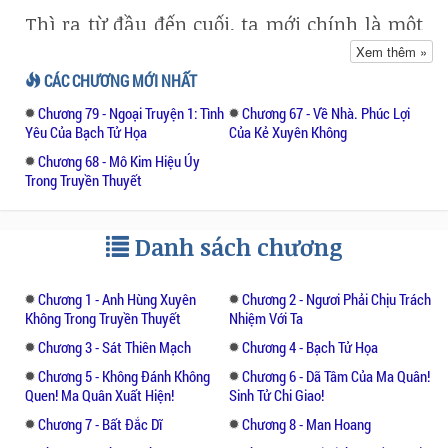
Thì ra từ đầu đến cuối, ta mới chính là một
đứa trẻ ngây ngô không hiểu chuyện…
Xem thêm »
CÁC CHƯƠNG MỚI NHẤT
Thì ra cho dù ta xuất hiện trước, người
Chương 79 - Ngoại Truyện 1: Tình
Chương 67 - Về Nhà. Phúc Lợi
chàng thích vẫn sẽ là nàng ấy, không phải
Yêu Của Bạch Tử Họa
Của Kẻ Xuyên Không
ta…
Chương 68 - Mô Kim Hiệu Úy
Trong Truyền Thuyết
“XXX mụ tác giả! Ta hận mụ!” Truyện chỉ
mới bắt đầu, hãy tiếp tục đọc để tìm rõ sự
tình nhé.
Danh sách chương
Chương 1 - Anh Hùng Xuyên
Chương 2 - Ngươi Phải Chịu Trách
Không Trong Truyền Thuyết
Nhiệm Với Ta
Chương 3 - Sát Thiên Mạch
Chương 4 - Bạch Tử Họa
Chương 5 - Không Đánh Không
Chương 6 - Dã Tâm Của Ma Quân!
Quen! Ma Quân Xuất Hiện!
Sinh Tử Chi Giao!
Chương 7 - Bất Đắc Dĩ
Chương 8 - Man Hoang