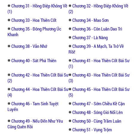
Chương 31 - Hồng Điệp Không Về
Chương 32 - Hồng Điệp Không Về
(1)
(2)
Chương 33 - Hoa Thiên Cốt
Chương 34 - Mao Sơn
Chương 35 - Đông Phương Úc
Chương 36 - Côn Luân Dao Trì
Khanh
Chương 37 - Là Nàng
Chương 38 - Vẫn Nhớ
Chương 39 - A Mạch, Ta Trở Về
Rồi!
Chương 40 - Sát Phá Thiên
Chương 41 - Hoa Thiên Cốt Bái Sư
(1)
Chương 42 - Hoa Thiên Cốt Bái Sư
Chương 43 - Hoa Thiên Cốt Bái Sư
(2)
(3)
Chương 44 - Hoa Thiên Cốt Bái Sư
Chương 45 - Hoa Thiên Cốt Bái Sư
(4)
(5)
Chương 46 - Tam Sinh Tuyệt
Chương 47 - Sớm Chiều Kề Cận
Luyến
Chương 48 - Sóng Gió Nổi Lên
Chương 49 - Nếu Đến Như Yêu
Chương 50 - Cùng Trầm Luân
Cũng Quên Rồi
Chương 51 - Vụng Trộm