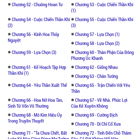
Chương 52 - Chuông Hoan Tư
Chương 53 - Cuộc Chiến Thần Khí
(1)
Chương 54 - Cuộc Chiến Thần Khí
Chương 55 - Cuộc Chiến Thần Khí
(2)
(3)
Chương 56 - Kính Hoa Thủy
Chương 57 - Lựa Chọn (1)
Nguyệt
Chương 58 - Lựa Chọn (2)
Chương 59 - Lựa Chọn (3)
Chương 60 - Thân Phận Của Đông
Phương Úc Khanh
Chương 61 - Kế Hoạch Tập Hợp
Chương 62 - Giống Nhau
Thần Khí (1)
Chương 63 - Chân Tướng
Chương 64 - Yêu Thần Xuất Thế
Chương 65 - Trận Chiến Với Yêu
Thần
Chương 66 - Hoa Nở Hoa Tàn,
Chương 67 - Về Nhà. Phúc Lợi
Sinh Tử Vốn Vô Thường
Của Kẻ Xuyên Không
Chương 68 - Mô Kim Hiệu Úy
Chương 69 - Cường Địch
Trong Truyền Thuyết
Chương 70 - Di Chỉ Cổ Xưa
Chương 71 - “Ta Chưa Chết, Bất
Chương 72 - Tình Đến Chỗ Thâm
Luận Kẻ Nào Cũng Đừng Mơ Tưởng
Sâu, Cả Đời Không Hối Hận