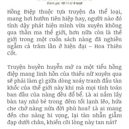
Đánh giá:
10
/
10
từ
0
lượt
Hồng Điệp thuộc tựa truyện đa thể loại,
mang hơi hướm tiên hiệp hay, người nào đó
tỉnh dậy phát hiện mình vừa xuyên không
qua thần ma thế giới, hơn nữa còn là thế
giới trong một cuốn sách nàng đã nghiền
ngẫm cả trăm lần ở hiện đại – Hoa Thiên
Cốt.
Truyện huyền huyễn mở ra một tiểu hồng
điệp mang linh hồn của thiếu nữ xuyên qua
sẽ phải làm gì giữa dòng xoáy tranh đấu tàn
khốc của thế giới này khi mà mọi tính toán
ban đầu của nàng đều đổ bể. Là ai nắm lấy
bàn tay nhỏ bé trong đêm tối lạnh lẽo, hứa
che chở nàng nửa đời phù hoa? Là ai mang
đến cho nàng hi vọng, lại tàn nhẫn giẫm
đạp dưới chân, khiến cõi lòng này tan nát?