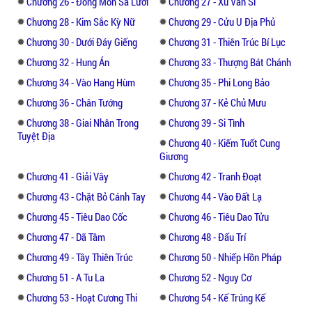
Chương 26 - Đông Môn Sa Lưới
Chương 27 - Xú Văn Sĩ
Chương 28 - Kim Sắc Kỳ Nữ
Chương 29 - Cửu U Địa Phủ
Chương 30 - Dưới Đáy Giếng
Chương 31 - Thiên Trúc Bí Lục
Chương 32 - Hung Án
Chương 33 - Thượng Bát Chánh
Chương 34 - Vào Hang Hùm
Chương 35 - Phi Long Bảo
Chương 36 - Chân Tướng
Chương 37 - Kẻ Chủ Mưu
Chương 38 - Giai Nhân Trong
Chương 39 - Si Tình
Tuyệt Địa
Chương 40 - Kiếm Tuốt Cung
Giương
Chương 41 - Giải Vây
Chương 42 - Tranh Đoạt
Chương 43 - Chặt Bỏ Cánh Tay
Chương 44 - Vào Đất Lạ
Chương 45 - Tiêu Dao Cốc
Chương 46 - Tiêu Dao Tửu
Chương 47 - Dã Tâm
Chương 48 - Đấu Trí
Chương 49 - Tây Thiên Trúc
Chương 50 - Nhiếp Hồn Pháp
Chương 51 - A Tu La
Chương 52 - Nguy Cơ
Chương 53 - Hoạt Cương Thi
Chương 54 - Kế Trúng Kế