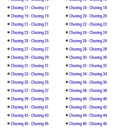
mỏi.
Chương 17 - Chương 17
Chương 18 - Chương 18
Chương 19 - Chương 19
Chương 20 - Chương 20
Phòng khách lúc này không một tiếng động,
cô cho rằng chỉ có mình ông, vừa muốn lên
Chương 21 - Chương 21
Chương 22 - Chương 22
tiếng gọi, liền nghe tiếng bất mãn của mẹ:
Chương 23 - Chương 23
Chương 24 - Chương 24
Chương 25 - Chương 25
Chương 26 - Chương 26
"Nhiều nhất là 600, một phân cũng không
Chương 27 - Chương 27
Chương 28 - Chương 28
thể hơn."
Chương 29 - Chương 29
Chương 30 - Chương 30
Thời Nhất Thịnh nhìn vợ mình ngồi phía
Chương 31 - Chương 31
Chương 32 - Chương 32
đối diện, tính cách tốt bụng ngày xưa nay
Chương 33 - Chương 33
Chương 34 - Chương 34
còn đâu:
Chương 35 - Chương 35
Chương 36 - Chương 36
Chương 37 - Chương 37
Chương 38 - Chương 38
"Học Đại học ở Bắc Kinh, Đào Đào lại học
Chương 39 - Chương 39
Chương 40 - Chương 40
chuyên ngành thiết kế thời trang, một
tháng sáu trăm sao đủ, nhà chúng ta cũng
Chương 41 - Chương 41
Chương 42 - Chương 42
không thiếu chút tiền ấy."
Chương 43 - Chương 43
Chương 44 - Chương 44
Chương 45 - Chương 45
Chương 46 - Chương 46
Tần Minh Nguyệt không thèm nói nhiều với