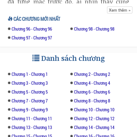
đã từng mặc trước đó, ai nhìn thấy cũng
khen cô rất xinh đẹp.
Xem thêm »
CÁC CHƯƠNG MỚI NHẤT
Đang muốn thay váy đi ngủ, đột nhiên ấn
Chương 96 - Chương 96
Chương 98 - Chương 98
đường cô nhíu lại nhìn chằm chằm tại làn
váy, ở chỗ đó, không biết khi nào đã bị rách
Chương 97 - Chương 97
một lỗ nhỏ.
Danh sách chương
Cảm xúc tựa như đang trong ngày đông, bị
tạt một gáo nước lạnh.
Chương 1 - Chương 1
Chương 2 - Chương 2
Cô kéo làn váy lên nhìn kĩ lại, thay váy ra,
Chương 3 - Chương 3
Chương 4 - Chương 4
chuẩn bị đi tìm kim chỉ để vá lại cái lỗ nhỏ
Chương 5 - Chương 5
Chương 6 - Chương 6
này.
Chương 7 - Chương 7
Chương 8 - Chương 8
Chương 9 - Chương 9
Chương 10 - Chương 10
Lại không nghĩ tới đèn phòng khách vẫn còn
sáng, Thời Quang quay đầu qua đó xem thử,
Chương 11 - Chương 11
Chương 12 - Chương 12
ba đã trở lại, quân trang vẫn còn chưa thay,
Chương 13 - Chương 13
Chương 14 - Chương 14
trên mặt khó nén được nét phong trần mệt
Chương 15 - Chương 15
Chương 16 - Chương 16